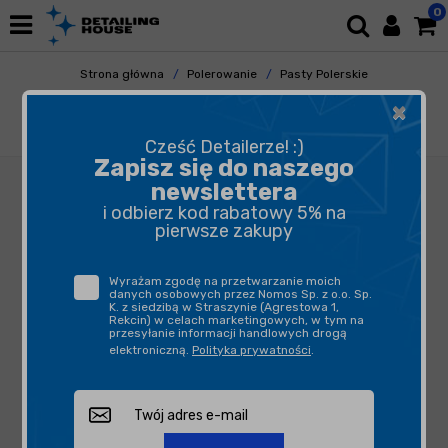
0
Strona główna
Polerowanie
Pasty Polerskie
Pasty Finishowe
×
Sonax ProfiLine EX 04/06 250ml - średnio
tnąca pasta polerska
Cześć Detailerze! :)
Zapisz się do naszego
newslettera
i odbierz kod rabatowy 5% na
pierwsze zakupy
Wyrażam zgodę na przetwarzanie moich
danych osobowych przez Nomos Sp. z o.o. Sp.
K. z siedzibą w Straszynie (Agrestowa 1,
Rekcin) w celach marketingowych, w tym na
przesyłanie informacji handlowych drogą
elektroniczną.
Polityka prywatności
.