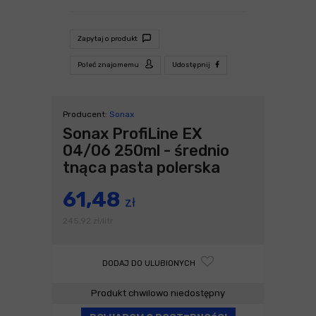
Zapytaj o produkt
Poleć znajomemu
Udostępnij
Producent:
Sonax
Sonax ProfiLine EX
04/06 250ml - średnio
tnąca pasta polerska
61,48
zł
245,92
zł
litr
/
DODAJ DO ULUBIONYCH
Produkt chwilowo niedostępny