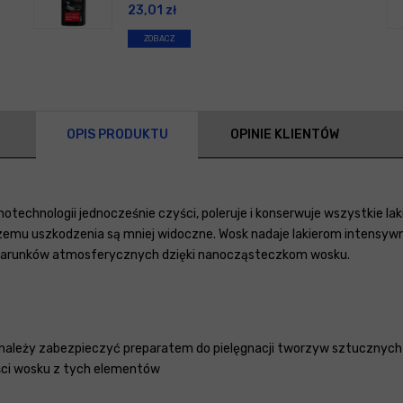
23,01
zł
ZOBACZ
OPIS PRODUKTU
OPINIE KLIENTÓW
otechnologii jednocześnie czyści, poleruje i konserwuje wszystkie lak
zemu uszkodzenia są mniej widoczne. Wosk nadaje lakierom intensywn
warunków atmosferycznych dzięki nanocząsteczkom wosku.
leży zabezpieczyć preparatem do pielęgnacji tworzyw sztucznych (S
ci wosku z tych elementów