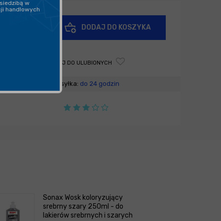
siedzibą w
cji handlowych
+
DODAJ DO KOSZYKA
-
DODAJ DO ULUBIONYCH
Wysyłka:
do 24 godzin
Sonax Wosk koloryzujący
srebrny szary 250ml - do
lakierów srebrnych i szarych