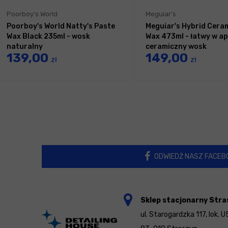
Poorboy's World
Meguiar's
Poorboy's World Natty's Paste
Meguiar's Hybrid Ceram
Wax Black 235ml - wosk
Wax 473ml - łatwy w apl
naturalny
ceramiczny wosk
139,00
149,00
zł
zł
ODWIEDŹ NASZ FACEB
Sklep stacjonarny Stra
ul. Starogardzka 117, lok. U