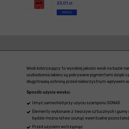
23,01
zł
ZOBACZ
Wosk koloryzujący to wysokiej jakości wosk na bazie nan
uszkodzenia lakieru są pokrywane pigmentami dzięki c
długotrwałą ochronę przed niekorzystnym wpływem 
Sposób użycia wosku:
Umyć samochód przy użyciu szamponu SONAX
Elementy wykonane z tworzyw sztucznych i gumy na
będzie można łatwo usunąć ewentualne pozostałoś
Przed użyciem wstrząsnąć