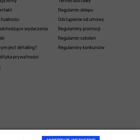
sja firmy
Termin dostawy
ontakt
Regulamin sklepu
tualności
Odstąpienie od umowy
adchodzące wydarzenia
Regulaminy promocji
nki
Regulamin szkoleń
ym jest detailing?
Regulaminy konkursów
lityka prywatności