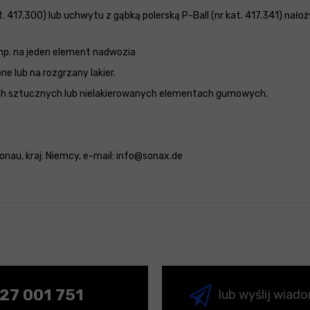
 417.300) lub uchwytu z gąbką polerską P-Ball (nr kat. 417.341) nał
p. na jeden element nadwozia
e lub na rozgrzany lakier.
ach sztucznych lub nielakierowanych elementach gumowych.
nau, kraj: Niemcy, e-mail: info@sonax.de
27 001 751
lub wyślij wiad