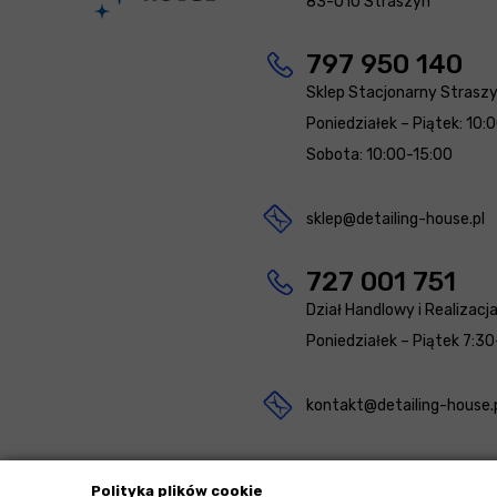
83-010 Straszyn
797 950 140
Sklep Stacjonarny Strasz
Poniedziałek – Piątek: 10:
Sobota: 10:00-15:00
sklep@detailing-house.pl
727 001 751
Dział Handlowy i Realizacj
Poniedziałek – Piątek 7:30
kontakt@detailing-house.
Polityka plików cookie