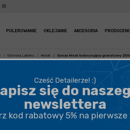
POLEROWANIE
OKLEJANIE
AKCESORIA
PRODUCENC
z
Ochrona Lakieru
Woski
Sonax Wosk koloryzujący granatowy 250m
Cześć Detailerze! :)
apisz się do nasze
BEZPIECZNA WYSYŁKA
newslettera
DARMOWA DOSTAWA OD 199,90 ZŁ
erz kod rabatowy 5% na pierwsze
PROFESJONALNE DORADZTWO