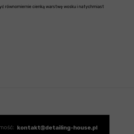
ożyć równomiernie cienką warstwę wosku i natychmiast
kontakt@detailing-house.pl
omość: