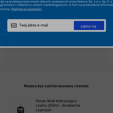
ę na przetwarzanie moich danych osobowych przez Nomos Sp. z o.o. Sp. K. z 
Agrestowa 1, Rekcin) w celach marketingowych, w tym na przesyłanie informa
oniczną.
Polityka prywatności
.
Zapytaj o produkt
Poleć znajomemu
Udostępnij
zapisz się
Możesz być zainteresowany również:
Sonax Wosk koloryzujący
czarny 250ml - do lakierów
czarnych