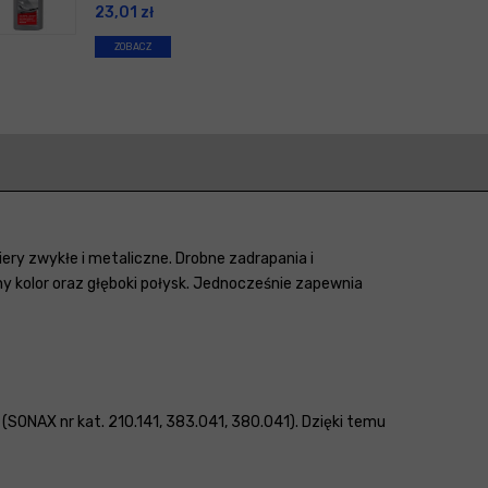
23,01
zł
ZOBACZ
iery zwykłe i metaliczne. Drobne zadrapania i
y kolor oraz głęboki połysk. Jednocześnie zapewnia
ONAX nr kat. 210.141, 383.041, 380.041). Dzięki temu