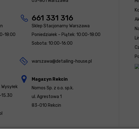
03-801 Warszawa
Mi
K
661 331 316
Ak
yn
Sklep Stacjonarny Warszawa
N
00-18:00
Poniedziałek – Piątek: 10:00-18:00
Li
Sobota: 10:00-16:00
Cz
Po
warszawa@detailing-house.pl
Magazyn Rekcin
a Wysyłek
Nomos Sp. z o.o. sp.k.
-15.30
ul. Agrestowa 1
83-010 Rekcin
pl