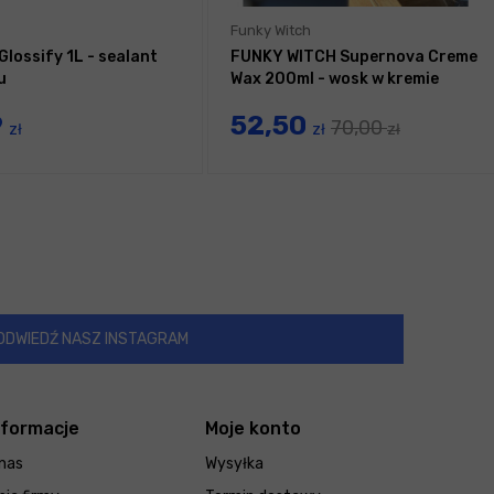
Funky Witch
Glossify 1L - sealant
FUNKY WITCH Supernova Creme
u
Wax 200ml - wosk w kremie
9
52,50
70,00
zł
zł
zł
ODWIEDŹ NASZ INSTAGRAM
nformacje
Moje konto
nas
Wysyłka