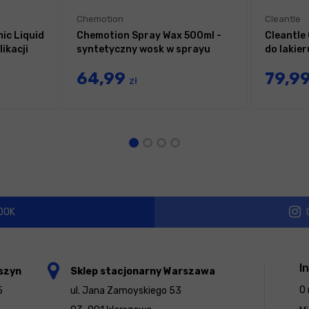
Chemotion
Cleantle
ic Liquid
Chemotion Spray Wax 500ml -
Cleantle 
ikacji
syntetyczny wosk w sprayu
do lakier
64,99
79,9
zł
OOK
I
szyn
Sklep stacjonarny Warszawa
O 
5
ul. Jana Zamoyskiego 53