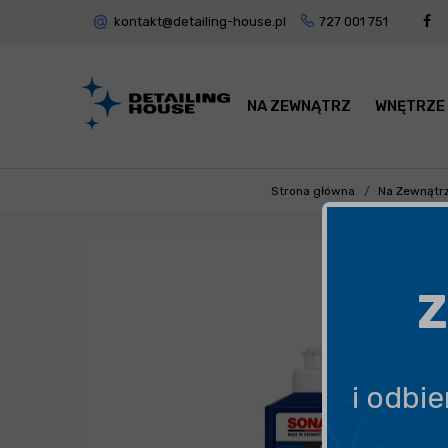
kontakt@detailing-house.pl
727 001 751
NA ZEWNĄTRZ
WNĘTRZE
Strona główna
Na Zewnątr
Z
i odbi