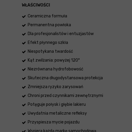
WŁAŚCIWOŚCI
Ceramiczna formuła
Permanentna powłoka
Dla profesjonalistów i entuzjastów
Efekt płynnego szkła
Niespotykana twardość
Kąt zwilżania: powyżej 120°
Niezrównana hydrofobowość
Skuteczna długodystansowa protekcja
Zmniejsza ryzyko zarysowań
Chroni przed czynnikami zewnętrznymi
Potęguje połysk i głębie lakieru
Uwydatnia metaliczne refleksy
Przyspiesza mycie pojazdu
Wspiera każdą markę samochodową