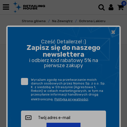
0
Strona główna
Na Zewnątrz
Ochrona Lakieru
Powłoki Ceramiczne
×
Swag CERAMIC ONE 50ml - zaawansowana
powłoka ceramiczna do lakieru
Cześć Detailerze! :)
Zapisz się do naszego
newslettera
i odbierz kod rabatowy 5% na
pierwsze zakupy
Wyrażam zgodę na przetwarzanie moich
danych osobowych przez Nomos Sp. z o.o. Sp.
K. z siedzibą w Straszynie (Agrestowa 1,
Rekcin) w celach marketingowych, w tym na
przesyłanie informacji handlowych drogą
elektroniczną.
Polityka prywatności
.