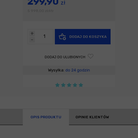
299,90
zł
5 998,00
zł
litr
/
+
DODAJ DO KOSZYKA
-
DODAJ DO ULUBIONYCH
Wysyłka:
do 24 godzin
OPIS PRODUKTU
OPINIE KLIENTÓW