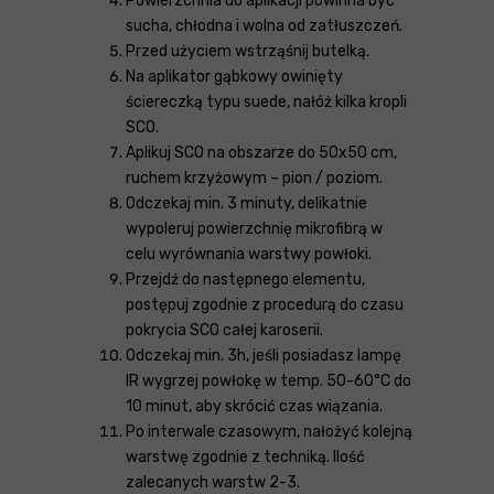
Powierzchnia do aplikacji powinna być
sucha, chłodna i wolna od zatłuszczeń.
Przed użyciem wstrząśnij butelką.
Na aplikator gąbkowy owinięty
ściereczką typu suede, nałóż kilka kropli
SCO.
Aplikuj SCO na obszarze do 50x50 cm,
ruchem krzyżowym – pion / poziom.
Odczekaj min. 3 minuty, delikatnie
wypoleruj powierzchnię mikrofibrą w
celu wyrównania warstwy powłoki.
Przejdź do następnego elementu,
postępuj zgodnie z procedurą do czasu
pokrycia SCO całej karoserii.
Odczekaj min. 3h, jeśli posiadasz lampę
IR wygrzej powłokę w temp. 50-60°C do
10 minut, aby skrócić czas wiązania.
Po interwale czasowym, nałożyć kolejną
warstwę zgodnie z techniką. Ilość
zalecanych warstw 2-3.