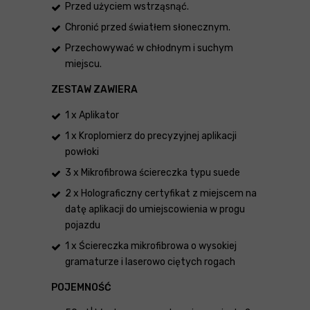
Przed użyciem wstrząsnąć.
Chronić przed światłem słonecznym.
Przechowywać w chłodnym i suchym
miejscu.
ZESTAW ZAWIERA
1 x Aplikator
1 x Kroplomierz do precyzyjnej aplikacji
powłoki
3 x Mikrofibrowa ściereczka typu suede
2 x Holograficzny certyfikat z miejscem na
datę aplikacji do umiejscowienia w progu
pojazdu
1 x Ściereczka mikrofibrowa o wysokiej
gramaturze i laserowo ciętych rogach
POJEMNOŚĆ