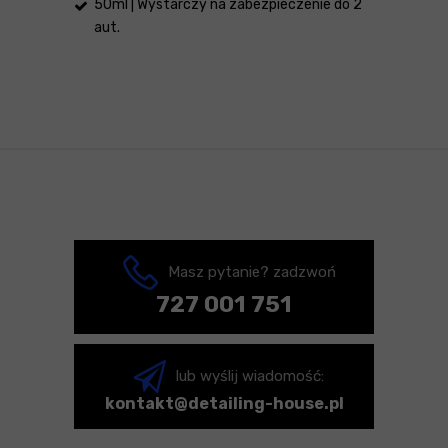
50ml | Wystarczy na zabezpieczenie do 2
aut.
Masz pytanie? zadzwoń
727 001 751
lub wyślij wiadomość:
kontakt@detailing-house.pl