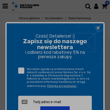
0
Strona główna
Na Zewnątrz
Dekontaminacja
Glinki i Lubrykanty
×
Swag FLASH CLAY LUBE 5L - lubrykant do
glinkowania
Cześć Detailerze! :)
Zapisz się do naszego
newslettera
i odbierz kod rabatowy 5% na
pierwsze zakupy
Wyrażam zgodę na przetwarzanie moich
danych osobowych przez Nomos Sp. z o.o. Sp.
K. z siedzibą w Straszynie (Agrestowa 1,
Rekcin) w celach marketingowych, w tym na
przesyłanie informacji handlowych drogą
elektroniczną.
Polityka prywatności
.