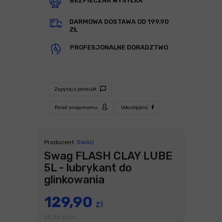
BEZPIECZNA WYSYŁKA
DARMOWA DOSTAWA OD 199,90
ZŁ
PROFESJONALNE DORADZTWO
Zapytaj o produkt
Poleć znajomemu
Udostępnij
Producent:
SWAG
Swag FLASH CLAY LUBE
5L - lubrykant do
glinkowania
129,90
zł
25,98
zł
litr
/