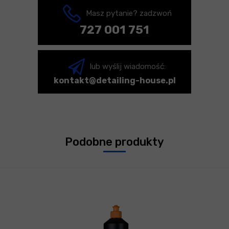
Masz pytanie? zadzwoń
727 001 751
lub wyślij wiadomość:
kontakt@detailing-house.pl
Podobne produkty