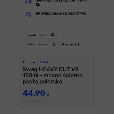
DARMOWA DOSTAWA OD 199,90
ZŁ
PROFESJONALNE DORADZTWO
Zapytaj o produkt
Poleć znajomemu
Udostępnij
Producent:
SWAG
Swag HEAVY CUT V2
150ml - mocno ścierna
pasta polerska
44,90
zł
299,33
zł
litr
/