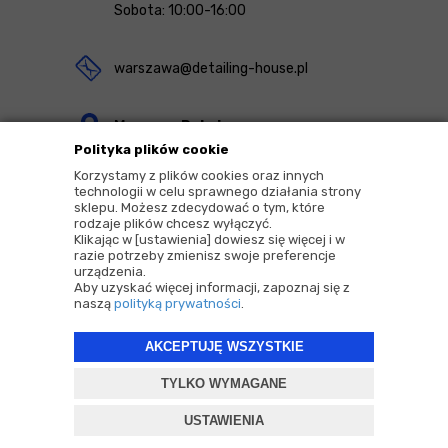
Sobota: 10:00-16:00
warszawa@detailing-house.pl
Magazyn Rekcin
Polityka plików cookie
Nomos Sp. z o.o. sp.k.
Korzystamy z plików cookies oraz innych
ul. Agrestowa 1
technologii w celu sprawnego działania strony
sklepu. Możesz zdecydować o tym, które
83-010 Rekcin
rodzaje plików chcesz wyłączyć.
Klikając w [ustawienia] dowiesz się więcej i w
razie potrzeby zmienisz swoje preferencje
urządzenia.
Aby uzyskać więcej informacji, zapoznaj się z
naszą
polityką prywatności
.
2026 © Copyrights by |
Detailing House
AKCEPTUJĘ WSZYSTKIE
Projekt i oprogramowanie sklepu:
ebexo
TYLKO WYMAGANE
USTAWIENIA