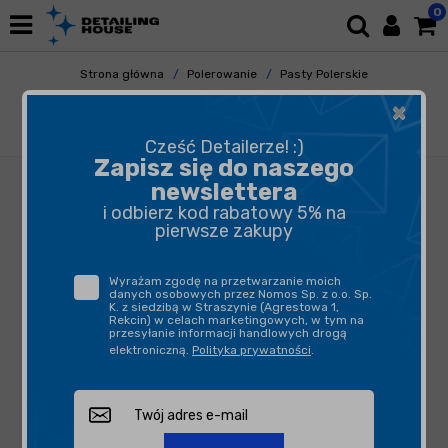
0
Strona główna
Polerowanie
Pasty Polerskie
Pasty Cuttingowe
×
Swag HEAVY CUT V2 150ml - mocno ścierna
pasta polerska
Cześć Detailerze! :)
Zapisz się do naszego
newslettera
i odbierz kod rabatowy 5% na
pierwsze zakupy
Wyrażam zgodę na przetwarzanie moich
danych osobowych przez Nomos Sp. z o.o. Sp.
K. z siedzibą w Straszynie (Agrestowa 1,
Rekcin) w celach marketingowych, w tym na
przesyłanie informacji handlowych drogą
elektroniczną.
Polityka prywatności
.