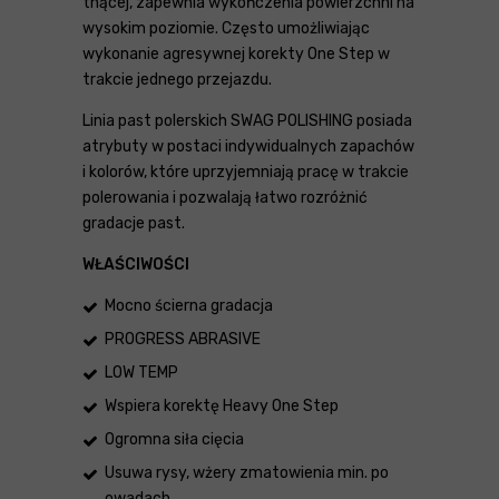
tnącej, zapewnia wykończenia powierzchni na
wysokim poziomie. Często umożliwiając
wykonanie agresywnej korekty One Step w
trakcie jednego przejazdu.
Linia past polerskich SWAG POLISHING posiada
atrybuty w postaci indywidualnych zapachów
i kolorów, które uprzyjemniają pracę w trakcie
polerowania i pozwalają łatwo rozróżnić
gradacje past.
WŁAŚCIWOŚCI
Mocno ścierna gradacja
PROGRESS ABRASIVE
LOW TEMP
Wspiera korektę Heavy One Step
Ogromna siła cięcia
Usuwa rysy, wżery zmatowienia min. po
owadach