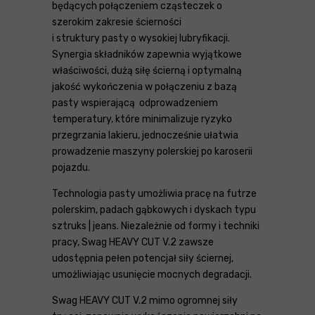
będących połączeniem cząsteczek o
szerokim zakresie ścierności
i struktury pasty o wysokiej lubryfikacji.
Synergia składników zapewnia wyjątkowe
właściwości, dużą siłę ścierną i optymalną
jakość wykończenia w połączeniu z bazą
pasty wspierającą odprowadzeniem
temperatury, które minimalizuje ryzyko
przegrzania lakieru, jednocześnie ułatwia
prowadzenie maszyny polerskiej po karoserii
pojazdu.
Technologia pasty umożliwia pracę na futrze
polerskim, padach gąbkowych i dyskach typu
sztruks | jeans. Niezależnie od formy i techniki
pracy, Swag HEAVY CUT V.2 zawsze
udostępnia pełen potencjał siły ściernej,
umożliwiając usunięcie mocnych degradacji.
Swag HEAVY CUT V.2 mimo ogromnej siły