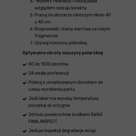
*Wybierz twardość i rodzaj pada
względem rodzaju korekty.
Pracuj na obszarze roboczym około 40
x 40 cm.
Rozprowadź, równą warstwę na całym
fragmencie.
Używaj maszyny polerskiej.
Optymalne obroty maszyny polerskiej
RO do 1500 obrotów.
DA wedle preferencji
Poleruj z umiarkowanym dociskiem do
czasu wyrobienia pasty.
Jeśli lakier ma wysoką temperaturę
poczekaj aż ostygnie.
Odtłuść powierzchnie środkiem SWAG
FINAL INSPECT.
Jeśli po inspekcji degradacje wciąż