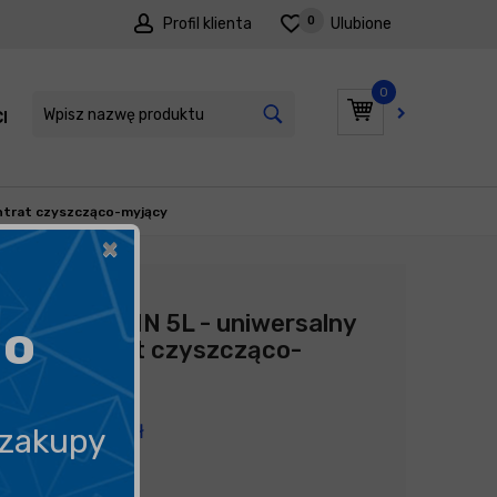
0
Profil klienta
Ulubione
0
I
PROMOCJE
entrat czyszcząco-myjący
×
Producent:
Tenzi
Tenzi APC IN 5L - uniwersalny
go
koncentrat czyszcząco-
myjący
131,89
zł
 zakupy
26,38
zł
litr
/