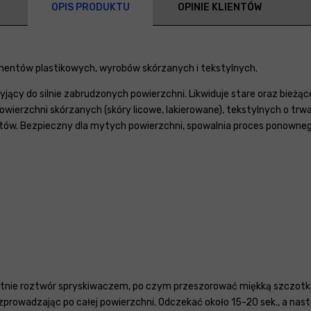
OPIS PRODUKTU
OPINIE KLIENTÓW
mentów plastikowych, wyrobów skórzanych i tekstylnych.
ący do silnie zabrudzonych powierzchni. Likwiduje stare oraz bieżą
wierzchni skórzanych (skóry licowe, lakierowane), tekstylnych o trw
aminatów. Bezpieczny dla mytych powierzchni, spowalnia proces ponown
tnie roztwór spryskiwaczem, po czym przeszorować miękką szczotką (t
ozprowadzając po całej powierzchni. Odczekać około 15-20 sek., a nas