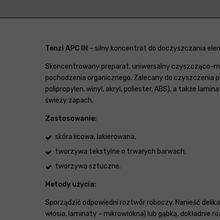
Tenzi APC IN
– silny koncentrat do doczyszczania ele
Skoncentrowany preparat, uniwersalny czyszcząco-myj
pochodzenia organicznego. Zalecany do czyszczenia po
polipropylen, winyl, akryl, poliester, ABS), a także l
świeży zapach.
Zastosowanie:
skóra licowa, lakierowana,
tworzywa tekstylne o trwałych barwach,
tworzywa sztuczne.
Metody użycia:
Sporządzić odpowiedni roztwór roboczy. Nanieść delika
włosia, laminaty – mikrowłókna) lub gąbką, dokładnie r