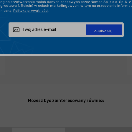
ę na przetwarzanie moich danych osobowych przez Nomos Sp. z o.o. Sp. K. z 
DARMOWA DOSTAWA OD 199,90 ZŁ
Agrestowa 1, Rekcin) w celach marketingowych, w tym na przesyłanie informa
oniczną.
Polityka prywatności
.
PROFESJONALNE DORADZTWO
zapisz się
Zapytaj o produkt
Poleć znajomemu
Udostępnij
Możesz być zainteresowany również: