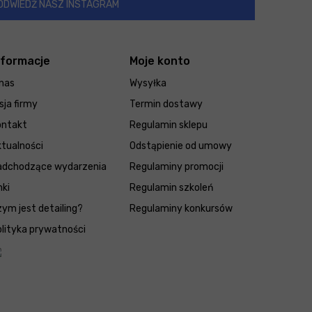
ODWIEDŹ NASZ INSTAGRAM
nformacje
Moje konto
nas
Wysyłka
sja firmy
Termin dostawy
ontakt
Regulamin sklepu
tualności
Odstąpienie od umowy
adchodzące wydarzenia
Regulaminy promocji
nki
Regulamin szkoleń
ym jest detailing?
Regulaminy konkursów
lityka prywatności