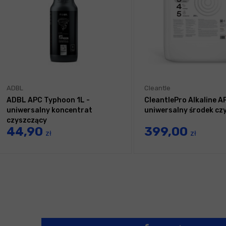
ADBL
Cleantle
ADBL APC Typhoon 1L -
CleantlePro Alkaline A
uniwersalny koncentrat
uniwersalny środek cz
czyszczący
44,90
399,00
zł
zł