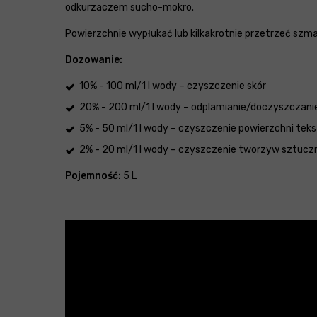
odkurzaczem sucho-mokro.
Powierzchnie wypłukać lub kilkakrotnie przetrzeć szma
Dozowanie:
10% - 100 ml/1 l wody – czyszczenie skór
20% - 200 ml/1 l wody – odplamianie/doczyszczani
5% - 50 ml/1 l wody – czyszczenie powierzchni tek
2% - 20 ml/1 l wody – czyszczenie tworzyw sztucz
Pojemność:
5 L