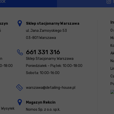
OOK
I
szyn
Sklep stacjonarny Warszawa
O 
5
ul. Jana Zamoyskiego 53
03-801 Warszawa
Mi
K
661 331 316
Ak
yn
Sklep Stacjonarny Warszawa
N
00-18:00
Poniedziałek – Piątek: 10:00-18:00
Li
Sobota: 10:00-16:00
Cz
Po
warszawa@detailing-house.pl
Magazyn Rekcin
a Wysyłek
Nomos Sp. z o.o. sp.k.