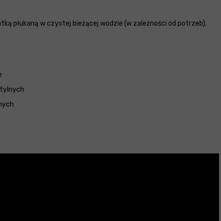
tką płukaną w czystej bieżącej wodzie (w zależności od potrzeb).
e
stylnych
nych