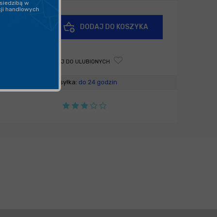
siedzibą w
cji handlowych
+
DODAJ DO KOSZYKA
-
DODAJ DO ULUBIONYCH
Wysyłka:
do 24 godzin