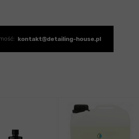
kontakt@detailing-house.pl
omość: