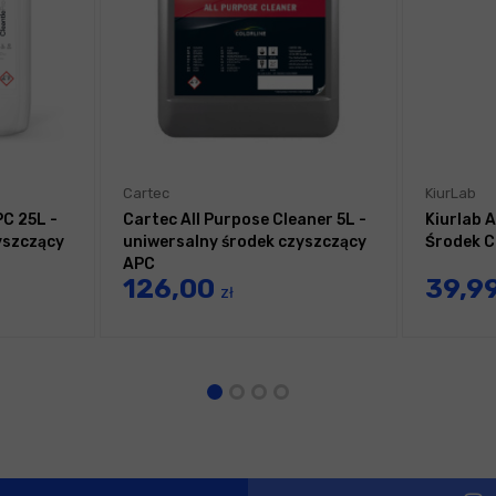
Cartec
KiurLab
PC 25L -
Cartec All Purpose Cleaner 5L -
Kiurlab 
yszczący
uniwersalny środek czyszczący
Środek C
APC
126,00
39,9
zł