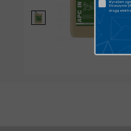
Wyrażam zgod
Straszynie (
drogą elektr