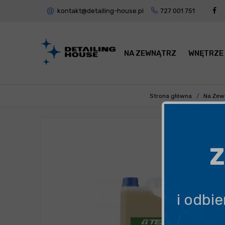
kontakt@detailing-house.pl
727 001 751
NA ZEWNĄTRZ
WNĘTRZE
Strona główna
Na Zew
Z
i odbi