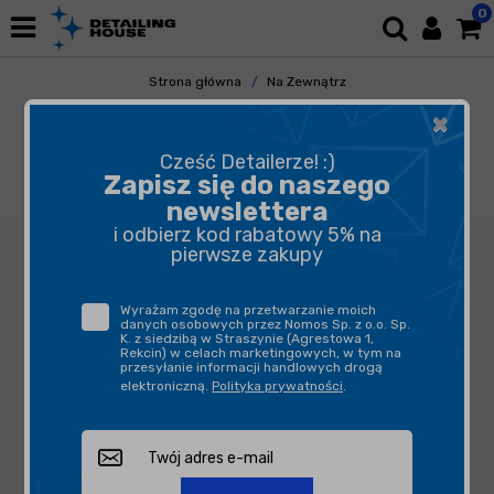
0
Strona główna
Na Zewnątrz
Mycie i Osuszanie
×
Piany Aktywne i Pianownice
Tenzi Mud Off 5L - produkt do czyszczenia i
Cześć Detailerze! :)
pielęgnacji motocykla, quadów, samochodów
Zapisz się do naszego
terenowych, rowerów
newslettera
i odbierz kod rabatowy 5% na
pierwsze zakupy
Wyrażam zgodę na przetwarzanie moich
danych osobowych przez Nomos Sp. z o.o. Sp.
K. z siedzibą w Straszynie (Agrestowa 1,
Rekcin) w celach marketingowych, w tym na
przesyłanie informacji handlowych drogą
elektroniczną.
Polityka prywatności
.