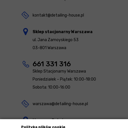
kontakt@detailing-house.pl
Sklep stacjonarny Warszawa
ul. Jana Zamoyskiego 53
03-801 Warszawa
661 331 316
Sklep Stacjonarny Warszawa
Poniedziałek – Piątek: 10:00-18:00
Sobota: 10:00-16:00
warszawa@detailing-house.pl
Magazyn Rekcin
Polityka plików cookie