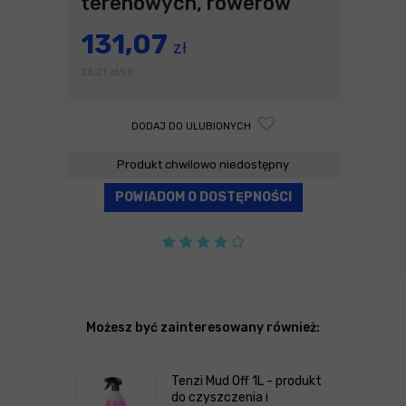
terenowych, rowerów
131,07
zł
26,21
zł
litr
/
DODAJ DO ULUBIONYCH
Produkt chwilowo niedostępny
POWIADOM O DOSTĘPNOŚCI
Możesz być zainteresowany również:
Tenzi Mud Off 1L - produkt
do czyszczenia i