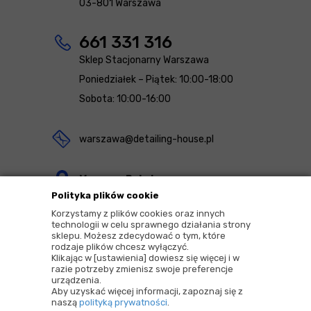
03-801 Warszawa
661 331 316
Sklep Stacjonarny Warszawa
Poniedziałek – Piątek: 10:00-18:00
Sobota: 10:00-16:00
warszawa@detailing-house.pl
Magazyn Rekcin
Polityka plików cookie
Nomos Sp. z o.o. sp.k.
Korzystamy z plików cookies oraz innych
ul. Agrestowa 1
technologii w celu sprawnego działania strony
sklepu. Możesz zdecydować o tym, które
83-010 Rekcin
rodzaje plików chcesz wyłączyć.
Klikając w [ustawienia] dowiesz się więcej i w
razie potrzeby zmienisz swoje preferencje
urządzenia.
Aby uzyskać więcej informacji, zapoznaj się z
naszą
polityką prywatności
.