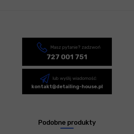
Masz pytanie? zadzwoń
727 001 751
lub wyślij wiadomość:
kontakt@detailing-house.pl
Podobne produkty