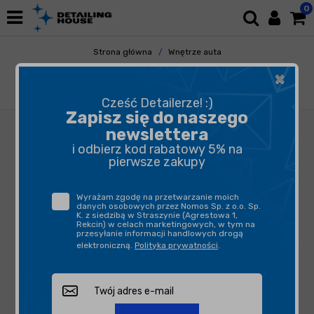
0
Strona główna
Wnętrze auta
Odświeżacze Powietrza
Dyfuzory i Zawieszki
×
The Leaf Figi i Kwiaty Róży - pachnąca
zawieszka do samochodu
Cześć Detailerze! :)
Zapisz się do naszego
newslettera
i odbierz kod rabatowy 5% na
pierwsze zakupy
Wyrażam zgodę na przetwarzanie moich
danych osobowych przez Nomos Sp. z o.o. Sp.
K. z siedzibą w Straszynie (Agrestowa 1,
Rekcin) w celach marketingowych, w tym na
przesyłanie informacji handlowych drogą
elektroniczną.
Polityka prywatności
.