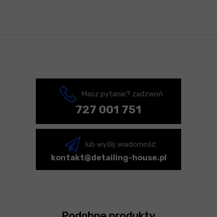
Masz pytanie? zadzwoń
727 001 751
lub wyślij wiadomość:
kontakt@detailing-house.pl
Podobne produkty