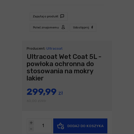
Zapytaj o produkt
Poleć znajomemu
Udostępnij
Producent:
Ultracoat
Ultracoat Wet Coat 5L -
powłoka ochronna do
stosowania na mokry
lakier
299,99
zł
60,00
zł
litr
/
+
DODAJ DO KOSZYKA
-