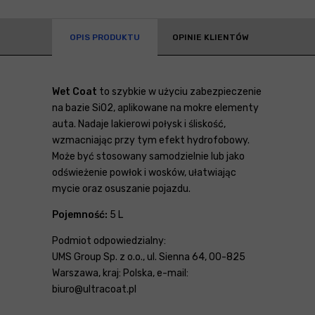
OPIS PRODUKTU
OPINIE KLIENTÓW
Wet Coat
to szybkie w użyciu zabezpieczenie
na bazie SiO2, aplikowane na mokre elementy
auta. Nadaje lakierowi połysk i śliskość,
wzmacniając przy tym efekt hydrofobowy.
Może być stosowany samodzielnie lub jako
odświeżenie powłok i wosków, ułatwiając
mycie oraz osuszanie pojazdu.
Pojemność:
5 L
Podmiot odpowiedzialny:
UMS Group Sp. z o.o., ul. Sienna 64, 00-825
Warszawa, kraj: Polska, e-mail:
biuro@ultracoat.pl