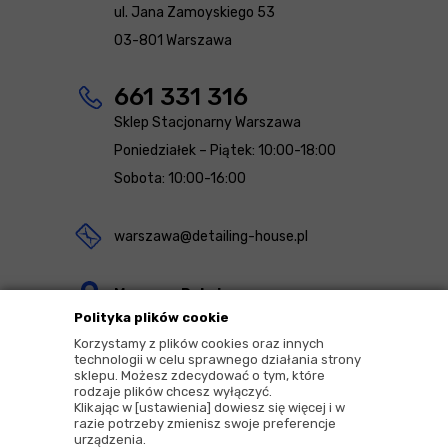
ul. Jana Zamoyskiego 53
03-801 Warszawa
661 331 316
Sklep Stacjonarny Warszawa
Poniedziałek – Piątek: 10:00-18:00
Sobota: 10:00-16:00
warszawa@detailing-house.pl
Magazyn Rekcin
Polityka plików cookie
Nomos Sp. z o.o. sp.k.
Korzystamy z plików cookies oraz innych
ul. Agrestowa 1
technologii w celu sprawnego działania strony
sklepu. Możesz zdecydować o tym, które
83-010 Rekcin
rodzaje plików chcesz wyłączyć.
Klikając w [ustawienia] dowiesz się więcej i w
razie potrzeby zmienisz swoje preferencje
urządzenia.