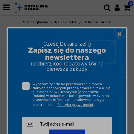
0
Strona główna
Na Zewnątrz
Ochrona Lakieru
Hydrowoski
×
Ultracoat Wet Coat 5L - powłoka ochronna
do stosowania na mokry lakier
Cześć Detailerze! :)
Zapisz się do naszego
newslettera
i odbierz kod rabatowy 5% na
pierwsze zakupy
Wyrażam zgodę na przetwarzanie moich
danych osobowych przez Nomos Sp. z o.o. Sp.
K. z siedzibą w Straszynie (Agrestowa 1,
Rekcin) w celach marketingowych, w tym na
przesyłanie informacji handlowych drogą
elektroniczną.
Polityka prywatności
.