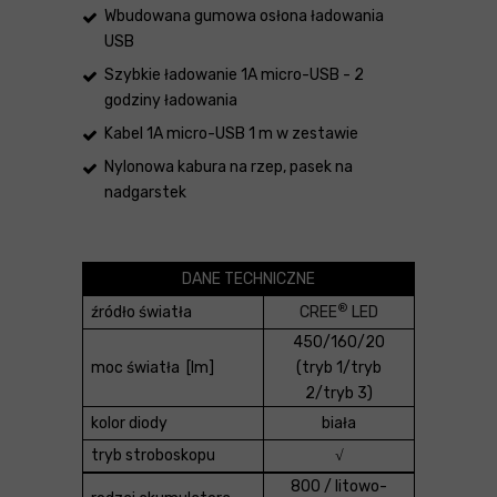
Wbudowana gumowa osłona ładowania
USB
Szybkie ładowanie 1A micro-USB - 2
godziny ładowania
Kabel 1A micro-USB 1 m w zestawie
Nylonowa kabura na rzep, pasek na
nadgarstek
DANE TECHNICZNE
®
źródło światła
CREE
LED
450/160/20
moc światła [lm]
(tryb 1/tryb
2/tryb 3)
kolor diody
biała
tryb stroboskopu
√
800 / litowo-