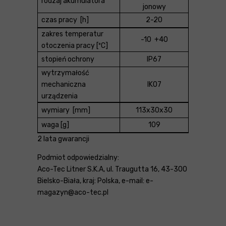
rodzaj akumulatora
jonowy
czas pracy [h]
2-20
zakres temperatur
-10 +40
otoczenia pracy [ºC]
stopień ochrony
IP67
wytrzymałość
mechaniczna
IK07
urządzenia
wymiary [mm]
113x30x30
waga [g]
109
2 lata gwarancji
Podmiot odpowiedzialny:
Aco-Tec Litner S.K.A, ul. Traugutta 16, 43-300
Bielsko-Biała, kraj: Polska, e-mail: e-
magazyn@aco-tec.pl