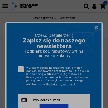
0
Strona główna
Polerowanie
Akcesoria Polerskie
Lampy Inspekcyjne
×
Unilite FL-4R Lekka i poręczna latarka 450
lumenów
Cześć Detailerze! :)
Zapisz się do naszego
newslettera
i odbierz kod rabatowy 5% na
pierwsze zakupy
Wyrażam zgodę na przetwarzanie moich
danych osobowych przez Nomos Sp. z o.o. Sp.
K. z siedzibą w Straszynie (Agrestowa 1,
Rekcin) w celach marketingowych, w tym na
przesyłanie informacji handlowych drogą
elektroniczną.
Polityka prywatności
.