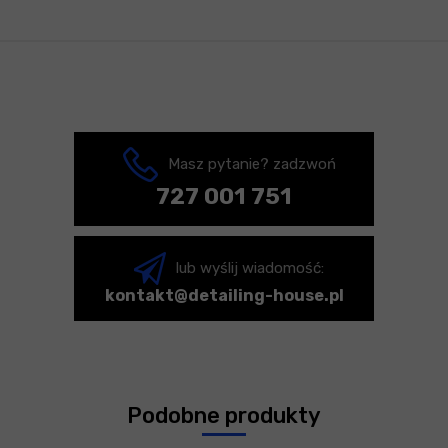
Masz pytanie? zadzwoń
727 001 751
lub wyślij wiadomość:
kontakt@detailing-house.pl
Podobne produkty