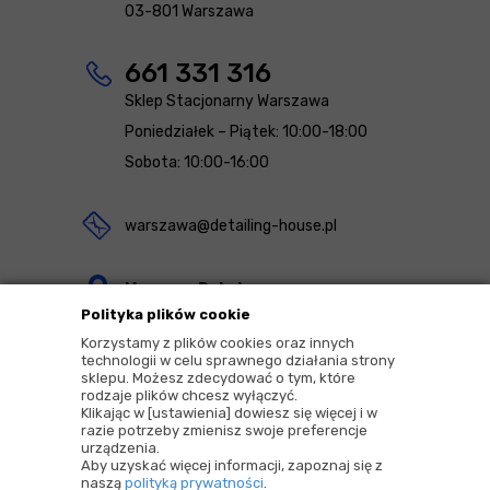
03-801 Warszawa
661 331 316
Sklep Stacjonarny Warszawa
Poniedziałek – Piątek: 10:00-18:00
Sobota: 10:00-16:00
warszawa@detailing-house.pl
Magazyn Rekcin
Polityka plików cookie
Nomos Sp. z o.o. sp.k.
Korzystamy z plików cookies oraz innych
ul. Agrestowa 1
technologii w celu sprawnego działania strony
sklepu. Możesz zdecydować o tym, które
83-010 Rekcin
rodzaje plików chcesz wyłączyć.
Klikając w [ustawienia] dowiesz się więcej i w
razie potrzeby zmienisz swoje preferencje
urządzenia.
Aby uzyskać więcej informacji, zapoznaj się z
naszą
polityką prywatności
.