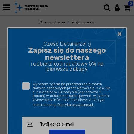
0
Strona główna
Wnętrze auta
Tapicerka Skórzana
Czyszczenie Skóry
×
Waxaddict Leather Cleaner 2L - środek do
czyszczenia skóry
Cześć Detailerze! :)
Zapisz się do naszego
newslettera
i odbierz kod rabatowy 5% na
pierwsze zakupy
Wyrażam zgodę na przetwarzanie moich
danych osobowych przez Nomos Sp. z o.o. Sp.
K. z siedzibą w Straszynie (Agrestowa 1,
Rekcin) w celach marketingowych, w tym na
przesyłanie informacji handlowych drogą
elektroniczną.
Polityka prywatności
.