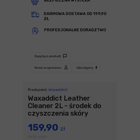
BEZPIECZNA WYSYŁKA
DARMOWA DOSTAWA OD 199,90
ZŁ
PROFESJONALNE DORADZTWO
Zapytaj o produkt
Poleć znajomemu
Udostępnij
Producent:
Waxaddict
Waxaddict Leather
Cleaner 2L - środek do
czyszczenia skóry
159,90
zł
79,95
zł
litr
/