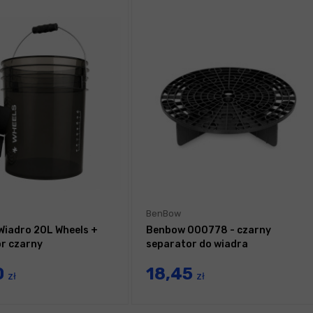
BenBow
iadro 20L Wheels +
Benbow 000778 - czarny
r czarny
separator do wiadra
0
18,45
zł
zł