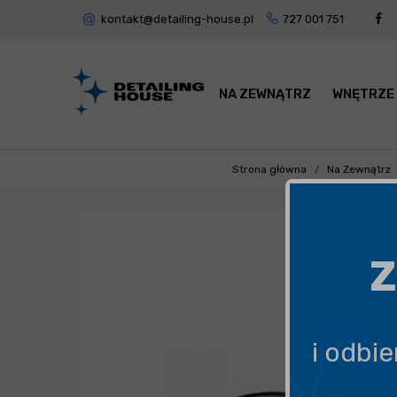
kontakt@detailing-house.pl
727 001 751
NA ZEWNĄTRZ
WNĘTRZE
Strona główna
Na Zewnątrz
Z
i odbi