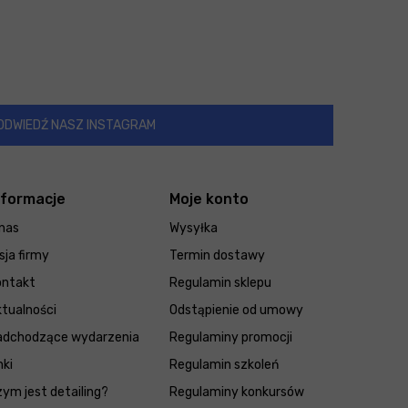
ODWIEDŹ NASZ INSTAGRAM
nformacje
Moje konto
nas
Wysyłka
sja firmy
Termin dostawy
ontakt
Regulamin sklepu
tualności
Odstąpienie od umowy
adchodzące wydarzenia
Regulaminy promocji
nki
Regulamin szkoleń
ym jest detailing?
Regulaminy konkursów