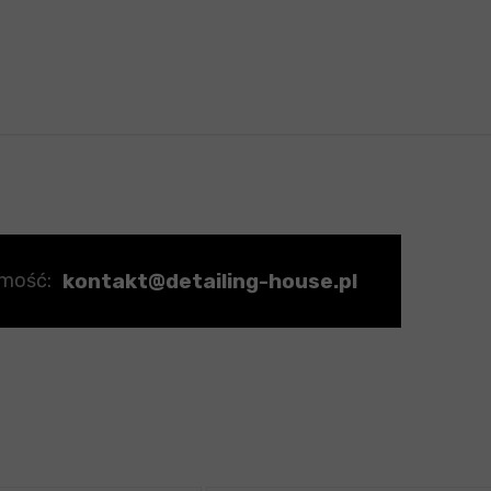
kontakt@detailing-house.pl
omość: