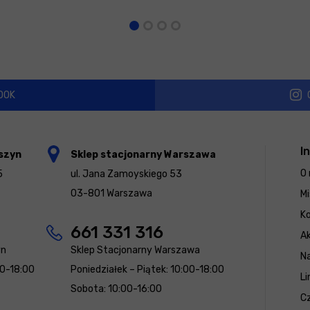
OOK
I
szyn
Sklep stacjonarny Warszawa
O 
5
ul. Jana Zamoyskiego 53
03-801 Warszawa
Mi
K
661 331 316
Ak
yn
Sklep Stacjonarny Warszawa
N
00-18:00
Poniedziałek – Piątek: 10:00-18:00
Li
Sobota: 10:00-16:00
Cz