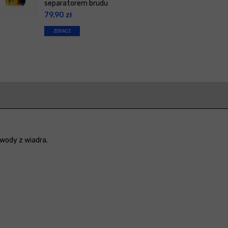
separatorem brudu
79,90
zł
ZOBACZ
wody z wiadra.