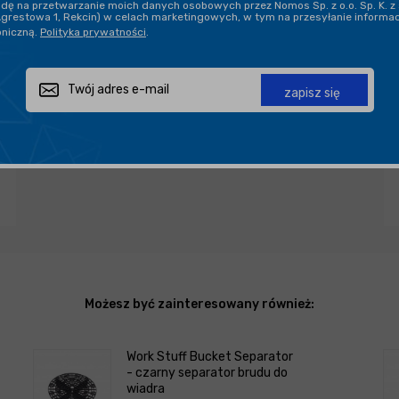
ę na przetwarzanie moich danych osobowych przez Nomos Sp. z o.o. Sp. K. z 
Agrestowa 1, Rekcin) w celach marketingowych, w tym na przesyłanie informa
oniczną.
Polityka prywatności
.
PROFESJONALNE DORADZTWO
zapisz się
Zapytaj o produkt
Poleć znajomemu
Udostępnij
Możesz być zainteresowany również:
Work Stuff Bucket Separator
- czarny separator brudu do
wiadra