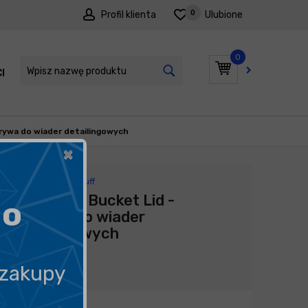
0
Profil klienta
Ulubione
0
I
PROMOCJE
krywa do wiader detailingowych
×
Producent:
Work Stuff
Work Stuff Bucket Lid -
go
pokrywa do wiader
detailingowych
44,90
zł
 zakupy