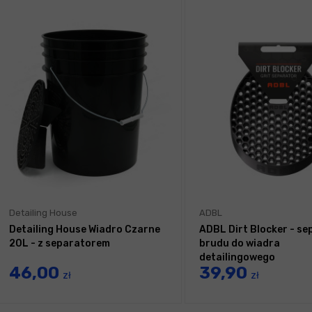
Detailing House
ADBL
Detailing House Wiadro Czarne
ADBL Dirt Blocker - se
20L - z separatorem
brudu do wiadra
detailingowego
46,00
39,90
zł
zł