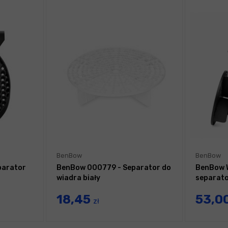
BenBow
BenBow
parator
BenBow 000779 - Separator do
BenBow W
wiadra biały
separato
18,45
53,0
zł