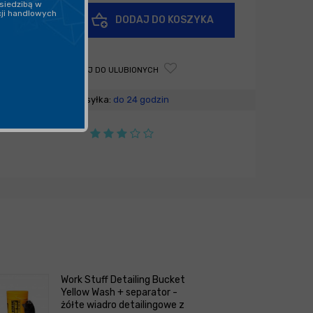
siedzibą w
+
cji handlowych
DODAJ DO KOSZYKA
-
DODAJ DO ULUBIONYCH
Wysyłka:
do 24 godzin
Work Stuff Detailing Bucket
Yellow Wash + separator -
żółte wiadro detailingowe z