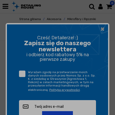
0
Strona główna
Akcesoria
Mikrofibry i Ręczniki
Uniwersalne
×
Work Stuff Zephyr Waffle Towel 3-pack -
zestaw mikrofibr o strukturze waflowej
Cześć Detailerze! :)
Zapisz się do naszego
newslettera
i odbierz kod rabatowy 5% na
pierwsze zakupy
Wyrażam zgodę na przetwarzanie moich
danych osobowych przez Nomos Sp. z o.o. Sp.
K. z siedzibą w Straszynie (Agrestowa 1,
Rekcin) w celach marketingowych, w tym na
przesyłanie informacji handlowych drogą
elektroniczną.
Polityka prywatności
.