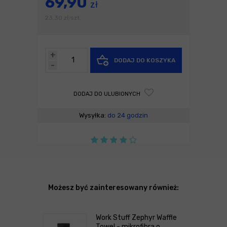
69,90
zł
23,30
zł
szt.
/
+
DODAJ DO KOSZYKA
-
DODAJ DO ULUBIONYCH
Wysyłka:
do 24 godzin
Możesz być zainteresowany również:
Work Stuff Zephyr Waffle
Towel - mikrofibra o