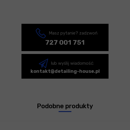
Masz pytanie? zadzwoń
727 001 751
lub wyślij wiadomość:
kontakt@detailing-house.pl
Podobne produkty