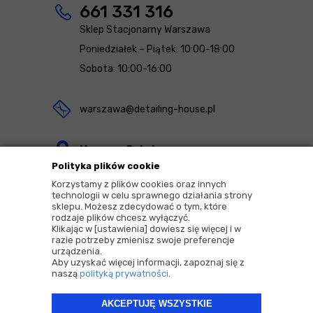
661 331 316
Sklep Stacjonarny Warszawa
Poniedziałek – Piątek: 10:00-18:00
Sobota: 10:00-16:00
warszawa@detailing-house.pl
Magazyn Rekcin
Polityka plików cookie
Nomos Sp. z o.o. sp.k.
Korzystamy z plików cookies oraz innych
ul. Agrestowa 1
technologii w celu sprawnego działania strony
sklepu. Możesz zdecydować o tym, które
83-010 Rekcin
rodzaje plików chcesz wyłączyć.
Klikając w [ustawienia] dowiesz się więcej i w
razie potrzeby zmienisz swoje preferencje
urządzenia.
Aby uzyskać więcej informacji, zapoznaj się z
naszą
polityką prywatności
.
2026 © Copyrights by |
Detailing House
AKCEPTUJĘ WSZYSTKIE