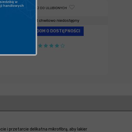
siedzibą w
cji handlowych
DODAJ DO ULUBIONYCH
Produkt chwilowo niedostępny
POWIADOM O DOSTĘPNOŚCI
e i przetarcie delikatna mikrofibrą, aby lakier