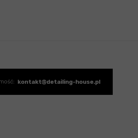
kontakt@detailing-house.pl
omość: