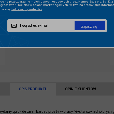
ę na przetwarzanie moich danych osobowych przez Nomos Sp. z o.o. Sp. K. z 
Agrestowa 1, Rekcin) w celach marketingowych, w tym na przesyłanie informa
oniczną.
Polityka prywatności
.
Zapytaj o produkt
Poleć znajomemu
Udostępnij
zapisz się
OPIS PRODUKTU
OPINIE KLIENTÓW
ydajny quick detailer, bardzo prosty w pracy. Wystarczy jedno pryśnięci