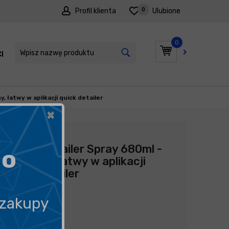
0
Profil klienta
Ulubione
0
I
PROMOCJE
, łatwy w aplikacji quick detailer
×
Producent:
Zymöl
Zymol Detailer Spray 680ml -
go
wydajny, łatwy w aplikacji
quick detailer
79,90
zł
 zakupy
117,50
zł
litr
/