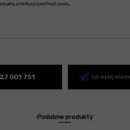
 wizualny, przedłuża żywotność wosku.
27 001 751
lub wyślij wiad
Podobne produkty