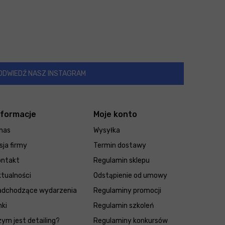
ODWIEDŹ NASZ INSTAGRAM
nformacje
Moje konto
nas
Wysyłka
sja firmy
Termin dostawy
ontakt
Regulamin sklepu
tualności
Odstąpienie od umowy
adchodzące wydarzenia
Regulaminy promocji
nki
Regulamin szkoleń
ym jest detailing?
Regulaminy konkursów