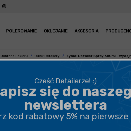
POLEROWANIE
OKLEJANIE
AKCESORIA
PRODUCENC
Ochrona Lakieru
Quick Detailery
Zymol Detailer Spray 680ml - wydajny
Cześć Detailerze! :)
apisz się do nasze
BEZPIECZNA WYSYŁKA
newslettera
DARMOWA DOSTAWA OD 199,90 ZŁ
erz kod rabatowy 5% na pierwsze
PROFESJONALNE DORADZTWO