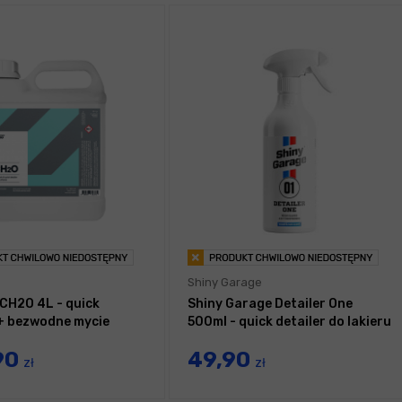
Shiny Garage
CH2O 4L - quick
Shiny Garage Detailer One
 + bezwodne mycie
500ml - quick detailer do lakieru
90
49,90
zł
zł