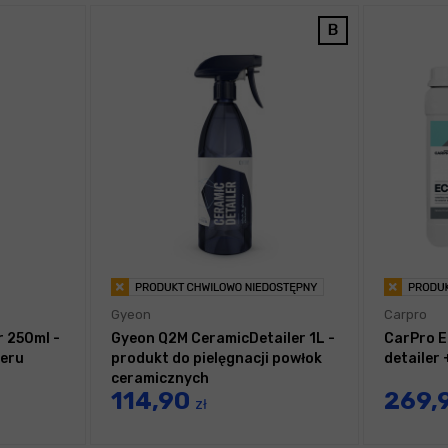
Gyeon
Carpro
r 250ml -
Gyeon Q2M CeramicDetailer 1L -
CarPro E
ieru
produkt do pielęgnacji powłok
detailer
ceramicznych
114,90
269,
zł