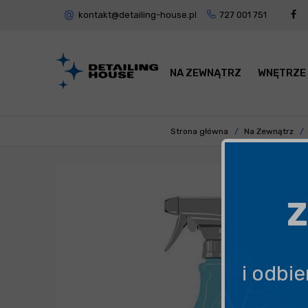
kontakt@detailing-house.pl
727 001 751
NA ZEWNĄTRZ
WNĘTRZE
Strona główna
Na Zewnątrz
Z
i odbi