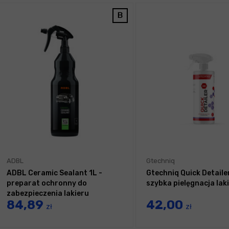
ADBL
Gtechniq
ADBL Ceramic Sealant 1L -
Gtechniq Quick Detaile
preparat ochronny do
szybka pielęgnacja lak
zabezpieczenia lakieru
84,89
42,00
zł
zł