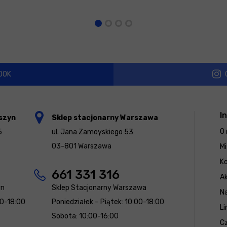
OOK
I
szyn
Sklep stacjonarny Warszawa
O 
5
ul. Jana Zamoyskiego 53
03-801 Warszawa
Mi
K
661 331 316
Ak
yn
Sklep Stacjonarny Warszawa
N
00-18:00
Poniedziałek – Piątek: 10:00-18:00
Li
Sobota: 10:00-16:00
Cz