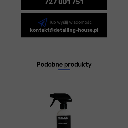
727 001 751
lub wyślij wiadomość:
kontakt@detailing-house.pl
Podobne produkty