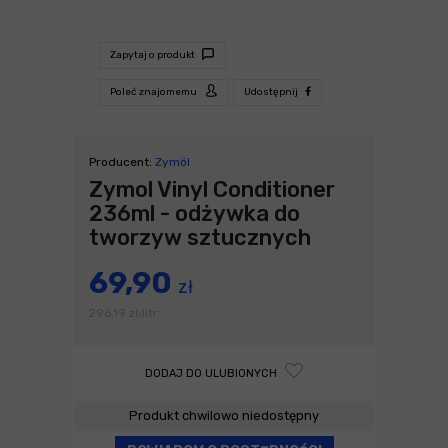
Zapytaj o produkt
Poleć znajomemu
Udostępnij
Producent:
Zymöl
Zymol Vinyl Conditioner
236ml - odżywka do
tworzyw sztucznych
69,90
zł
296,19
zł
litr
/
DODAJ DO ULUBIONYCH
Produkt chwilowo niedostępny