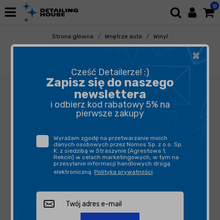
0
Strona główna
Wnętrze auta
Winyl
Ochrona Winylu
×
Zymol Vinyl Conditioner 236ml - odżywka do
tworzyw sztucznych
Cześć Detailerze! :)
Zapisz się do naszego
newslettera
i odbierz kod rabatowy 5% na
pierwsze zakupy
Wyrażam zgodę na przetwarzanie moich
danych osobowych przez Nomos Sp. z o.o. Sp.
K. z siedzibą w Straszynie (Agrestowa 1,
Rekcin) w celach marketingowych, w tym na
przesyłanie informacji handlowych drogą
elektroniczną.
Polityka prywatności
.