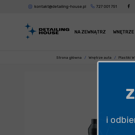
kontakt@detailing-house.pl
727 001 751
NA ZEWNĄTRZ
WNĘTRZE
Strona główna
Wnętrze auta
Plastiki 
Z
i odbi