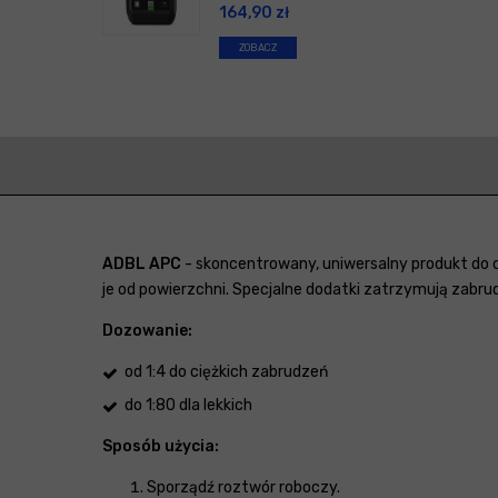
164,90
zł
ZOBACZ
ADBL APC
- skoncentrowany, uniwersalny produkt do 
je od powierzchni. Specjalne dodatki zatrzymują zabr
Dozowanie:
od 1:4 do ciężkich zabrudzeń
do 1:80 dla lekkich
Sposób użycia:
Sporządź roztwór roboczy.