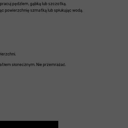
pracuj pędzlem, gąbką lub szczotką.
ąc powierzchnię szmatką lub spłukując wodą.
ierzchni.
atłem słonecznym. Nie przemrażać.