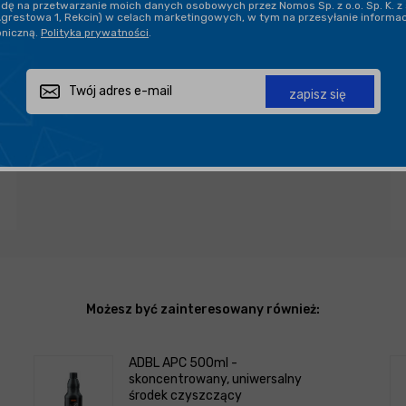
ę na przetwarzanie moich danych osobowych przez Nomos Sp. z o.o. Sp. K. z 
DARMOWA DOSTAWA OD 199,90 ZŁ
Agrestowa 1, Rekcin) w celach marketingowych, w tym na przesyłanie informa
oniczną.
Polityka prywatności
.
PROFESJONALNE DORADZTWO
zapisz się
Zapytaj o produkt
Poleć znajomemu
Udostępnij
Możesz być zainteresowany również:
ADBL APC 500ml -
skoncentrowany, uniwersalny
środek czyszczący