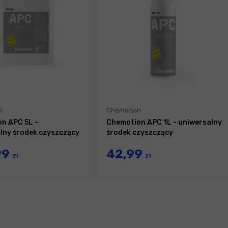
n
Chemotion
n APC 5L -
Chemotion APC 1L - uniwersalny
lny środek czyszczący
środek czyszczący
99
42,99
zł
zł