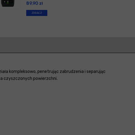
89,90
zł
ZOBACZ
iała kompleksowo, penetrując zabrudzenia i separując
dla czyszczonych powierzchni.