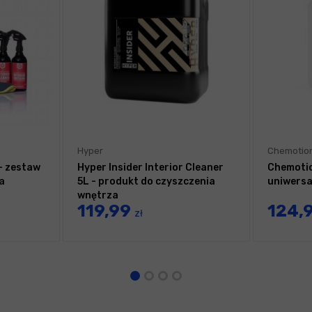
Hyper
Chemotio
 - zestaw
Hyper Insider Interior Cleaner
Chemotio
a
5L - produkt do czyszczenia
uniwersa
wnętrza
119,99
124,
zł