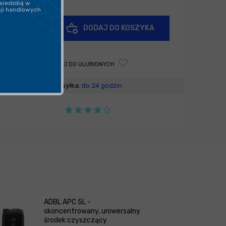
siedzibą w
cji handlowych
+
DODAJ DO KOSZYKA
-
DODAJ DO ULUBIONYCH
Wysyłka:
do 24 godzin
ADBL APC 5L -
skoncentrowany, uniwersalny
środek czyszczący