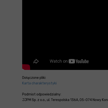
Dołączone pliki:
Karta charakterystyki
Podmiot odpowiedzialny:
JJPM Sp. z o.o., ul. Terespolska 136A, 05-074 Nowy Konik