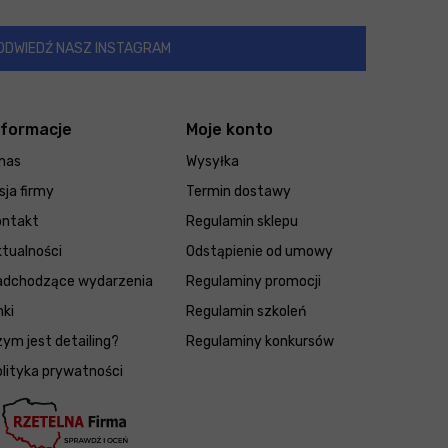
ODWIEDŹ NASZ INSTAGRAM
nformacje
Moje konto
nas
Wysyłka
sja firmy
Termin dostawy
ontakt
Regulamin sklepu
tualności
Odstąpienie od umowy
adchodzące wydarzenia
Regulaminy promocji
nki
Regulamin szkoleń
ym jest detailing?
Regulaminy konkursów
lityka prywatności