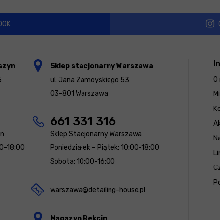
OOK
I
szyn
Sklep stacjonarny Warszawa
O 
5
ul. Jana Zamoyskiego 53
03-801 Warszawa
Mi
K
661 331 316
Ak
yn
Sklep Stacjonarny Warszawa
N
00-18:00
Poniedziałek – Piątek: 10:00-18:00
Li
Sobota: 10:00-16:00
Cz
Po
warszawa@detailing-house.pl
Magazyn Rekcin