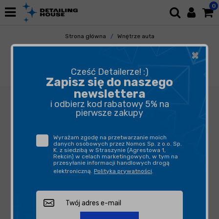
0
Strona główna
Wnętrze auta
Plastiki Wewnętrzne
×
Czyszczenie Plastików Wewnętrznych
ADBL APC 500ml - skoncentrowany,
Cześć Detailerze! :)
uniwersalny środek czyszczący
Zapisz się do naszego
newslettera
i odbierz kod rabatowy 5% na
pierwsze zakupy
Wyrażam zgodę na przetwarzanie moich
danych osobowych przez Nomos Sp. z o.o. Sp.
K. z siedzibą w Straszynie (Agrestowa 1,
Rekcin) w celach marketingowych, w tym na
przesyłanie informacji handlowych drogą
elektroniczną.
Polityka prywatności
.