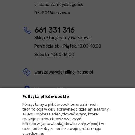
ul. Jana Zamoyskiego 53
03-801 Warszawa
661 331 316
Sklep Stacjonarny Warszawa
Poniedziałek – Piątek: 10:00-18:00
Sobota: 10:00-16:00
warszawa@detailing-house.pl
Magazyn Rekcin
Polityka plików cookie
Nomos Sp. z o.o. sp.k.
Korzystamy z plików cookies oraz innych
ul. Agrestowa 1
technologii w celu sprawnego działania strony
sklepu. Możesz zdecydować o tym, które
83-010 Rekcin
rodzaje plików chcesz wyłączyć.
Klikając w [ustawienia] dowiesz się więcej i w
razie potrzeby zmienisz swoje preferencje
urządzenia.