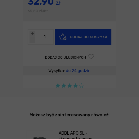
32,90
zł
65,80
zł
litr
/
+
DODAJ DO KOSZYKA
-
DODAJ DO ULUBIONYCH
Wysyłka:
do 24 godzin
Możesz być zainteresowany również:
ADBL APC 5L -
skoncentrowany,