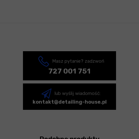
Masz pytanie? zadzwoń
727 001 751
lub wyślij wiadomość:
kontakt@detailing-house.pl