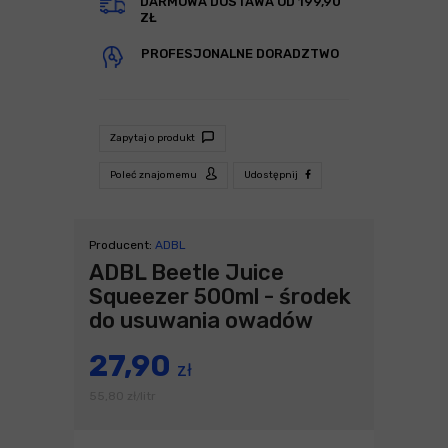
DARMOWA DOSTAWA OD 199,90
ZŁ
PROFESJONALNE DORADZTWO
Zapytaj o produkt
Poleć znajomemu
Udostępnij
Producent:
ADBL
ADBL Beetle Juice
Squeezer 500ml - środek
do usuwania owadów
27,90
zł
55,80
zł
litr
/