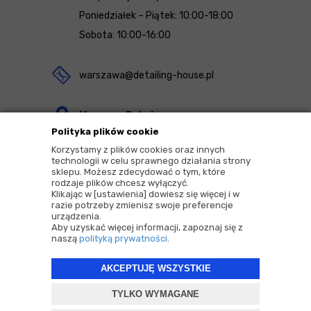
Poniedziałek – Piątek: 10:00-18:00
Sobota: 10:00-16:00
warszawa@detailing-house.pl
Magazyn Rekcin
Polityka plików cookie
Nomos Sp. z o.o. sp.k.
Korzystamy z plików cookies oraz innych
ul. Agrestowa 1
technologii w celu sprawnego działania strony
sklepu. Możesz zdecydować o tym, które
83-010 Rekcin
rodzaje plików chcesz wyłączyć.
Klikając w [ustawienia] dowiesz się więcej i w
razie potrzeby zmienisz swoje preferencje
urządzenia.
Aby uzyskać więcej informacji, zapoznaj się z
naszą
polityką prywatności
.
2026 © Copyrights by |
Detailing House
AKCEPTUJĘ WSZYSTKIE
Projekt i oprogramowanie sklepu:
ebexo
TYLKO WYMAGANE