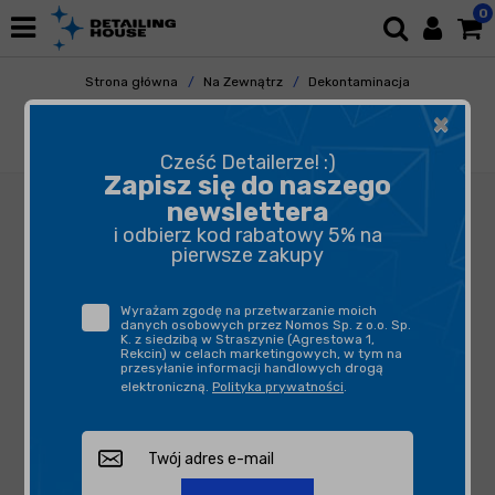
0
Strona główna
Na Zewnątrz
Dekontaminacja
Usuwanie Owadów
×
ADBL Beetle Juice Squeezer 500ml - środek
do usuwania owadów
Cześć Detailerze! :)
Zapisz się do naszego
newslettera
i odbierz kod rabatowy 5% na
pierwsze zakupy
Wyrażam zgodę na przetwarzanie moich
danych osobowych przez Nomos Sp. z o.o. Sp.
K. z siedzibą w Straszynie (Agrestowa 1,
Rekcin) w celach marketingowych, w tym na
przesyłanie informacji handlowych drogą
elektroniczną.
Polityka prywatności
.