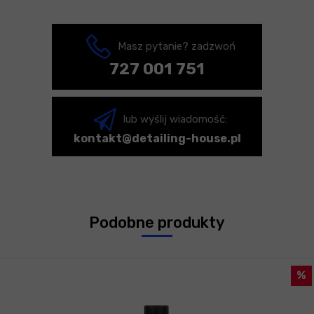
Masz pytanie? zadzwoń
727 001 751
lub wyślij wiadomość:
kontakt@detailing-house.pl
Podobne produkty