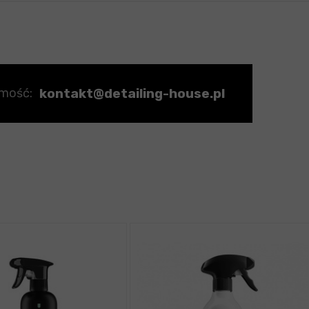
kontakt@detailing-house.pl
omość: