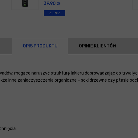
39,90
zł
ZOBACZ
OPIS PRODUKTU
OPINIE KLIENTÓW
adów, mogące naruszyć strukturę lakieru doprowadzając do trwałych
e inne zanieczyszczenia organiczne – soki drzewne czy ptasie odch
hnięcia.