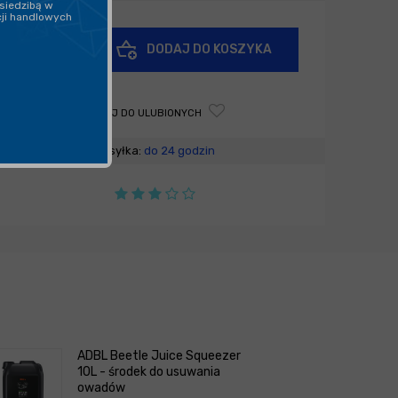
siedzibą w
cji handlowych
+
DODAJ DO KOSZYKA
-
DODAJ DO ULUBIONYCH
Wysyłka:
do 24 godzin
ADBL Beetle Juice Squeezer
10L - środek do usuwania
owadów