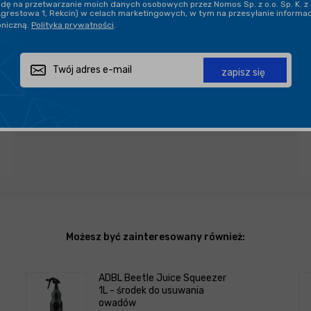
ę na przetwarzanie moich danych osobowych przez Nomos Sp. z o.o. Sp. K. z 
Agrestowa 1, Rekcin) w celach marketingowych, w tym na przesyłanie informa
oniczną.
Polityka prywatności
.
PROFESJONALNE DORADZTWO
zapisz się
Zapytaj o produkt
Poleć znajomemu
Udostępnij
Możesz być zainteresowany również:
ADBL Beetle Juice Squeezer
1L - środek do usuwania
owadów