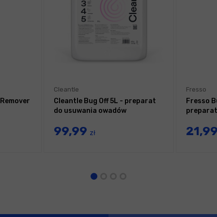
Cleantle
Fresso
g Remover
Cleantle Bug Off 5L - preparat
Fresso B
do usuwania owadów
prepara
99,99
21,9
zł