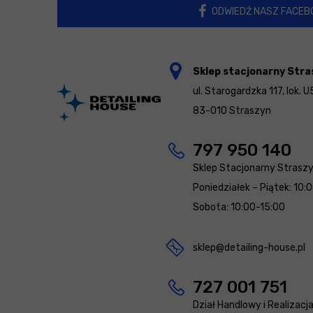
ODWIEDŹ NASZ FACEB
Sklep stacjonarny Stra
ul. Starogardzka 117, lok. U
83-010 Straszyn
797 950 140
Sklep Stacjonarny Strasz
Poniedziałek – Piątek: 10:
Sobota: 10:00-15:00
sklep@detailing-house.pl
727 001 751
Dział Handlowy i Realizacj