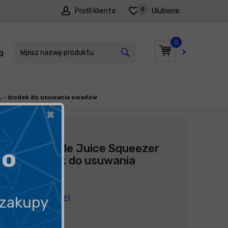
0
Profil klienta
Ulubione
0
I
PROMOCJE
L - środek do usuwania owadów
×
Producent:
ADBL
ADBL Beetle Juice Squeezer
go
5L - środek do usuwania
owadów
104,90
zł
 zakupy
20,98
zł
litr
/