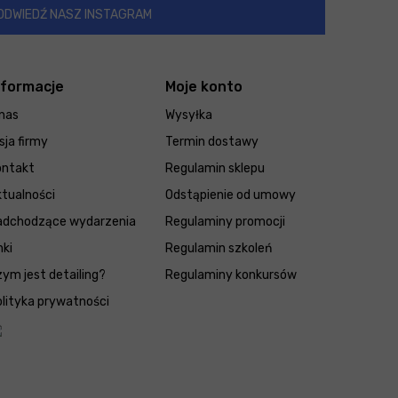
ODWIEDŹ NASZ INSTAGRAM
nformacje
Moje konto
nas
Wysyłka
sja firmy
Termin dostawy
ontakt
Regulamin sklepu
tualności
Odstąpienie od umowy
adchodzące wydarzenia
Regulaminy promocji
nki
Regulamin szkoleń
ym jest detailing?
Regulaminy konkursów
lityka prywatności