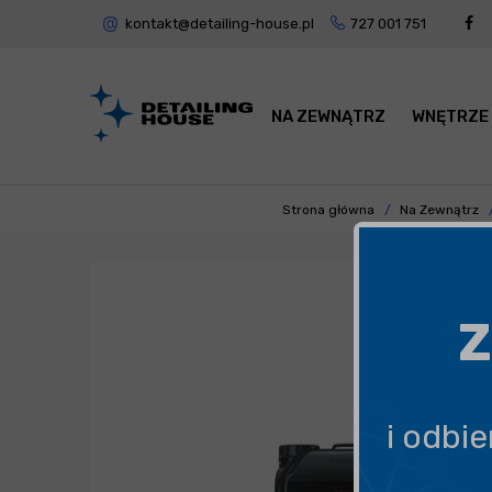
kontakt@detailing-house.pl
727 001 751
NA ZEWNĄTRZ
WNĘTRZE
Strona główna
Na Zewnątrz
Z
i odbi