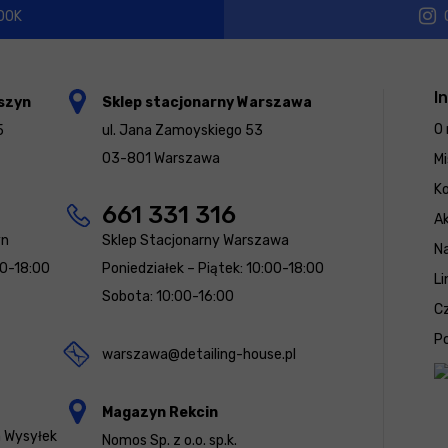
OOK
I
szyn
Sklep stacjonarny Warszawa
O 
5
ul. Jana Zamoyskiego 53
03-801 Warszawa
Mi
K
661 331 316
Ak
yn
Sklep Stacjonarny Warszawa
N
00-18:00
Poniedziałek – Piątek: 10:00-18:00
Li
Sobota: 10:00-16:00
Cz
Po
warszawa@detailing-house.pl
Magazyn Rekcin
a Wysyłek
Nomos Sp. z o.o. sp.k.