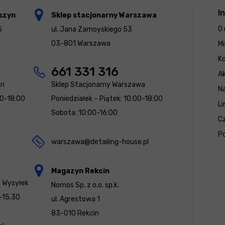
I
szyn
Sklep stacjonarny Warszawa
O 
5
ul. Jana Zamoyskiego 53
03-801 Warszawa
Mi
K
661 331 316
Ak
yn
Sklep Stacjonarny Warszawa
N
00-18:00
Poniedziałek – Piątek: 10:00-18:00
Li
Sobota: 10:00-16:00
Cz
Po
warszawa@detailing-house.pl
Magazyn Rekcin
a Wysyłek
Nomos Sp. z o.o. sp.k.
-15.30
ul. Agrestowa 1
83-010 Rekcin