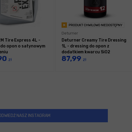
Deturner
M Tire Express 4L -
Deturner Creamy Tire Dressing
 do opon o satynowym
1L - dressing do opon z
eniu
dodatkiem kwarcu SiO2
90
87,99
zł
zł
ODWIEDŹ NASZ INSTAGRAM