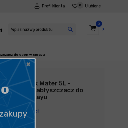
0
Profil klienta
Ulubione
0
I
PROMOCJE
yszczacz do opon w sprayu
×
Producent:
ADBL
ADBL Black Water 5L -
go
dressing, nabłyszczacz do
opon w sprayu
239,90
zł
 zakupy
47,98
zł
litr
/