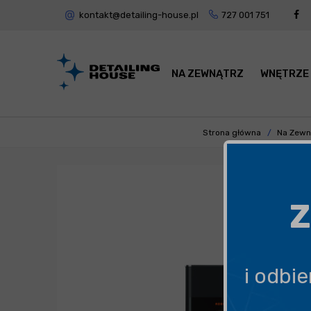
kontakt@detailing-house.pl
727 001 751
NA ZEWNĄTRZ
WNĘTRZE
Strona główna
Na Zewn
Z
i odbi