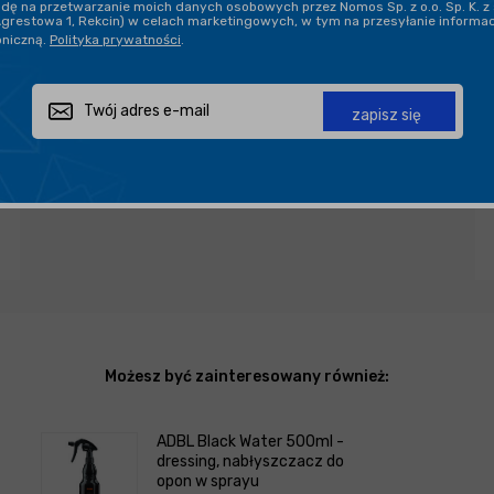
ę na przetwarzanie moich danych osobowych przez Nomos Sp. z o.o. Sp. K. z 
Agrestowa 1, Rekcin) w celach marketingowych, w tym na przesyłanie informa
oniczną.
Polityka prywatności
.
PROFESJONALNE DORADZTWO
zapisz się
Zapytaj o produkt
Poleć znajomemu
Udostępnij
Możesz być zainteresowany również:
ADBL Black Water 500ml -
dressing, nabłyszczacz do
opon w sprayu