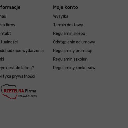
nformacje
Moje konto
nas
Wysyłka
sja firmy
Termin dostawy
ontakt
Regulamin sklepu
tualności
Odstąpienie od umowy
adchodzące wydarzenia
Regulaminy promocji
nki
Regulamin szkoleń
ym jest detailing?
Regulaminy konkursów
lityka prywatności