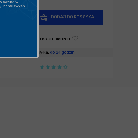
siedzibą w
cji handlowych
+
DODAJ DO KOSZYKA
-
DODAJ DO ULUBIONYCH
Wysyłka:
do 24 godzin