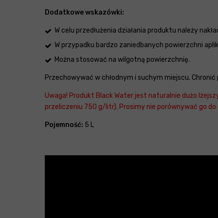
Dodatkowe wskazówki:
W celu przedłużenia działania produktu należy nakł
W przypadku bardzo zaniedbanych powierzchni aplik
Można stosować na wilgotną powierzchnię.
Przechowywać w chłodnym i suchym miejscu. Chronić 
Uwaga! Produkt Black Water jest naturalnie dużo lżejs
przeliczeniu 750 g/litr). Prosimy nie porównywać go do gę
Pojemność:
5 L