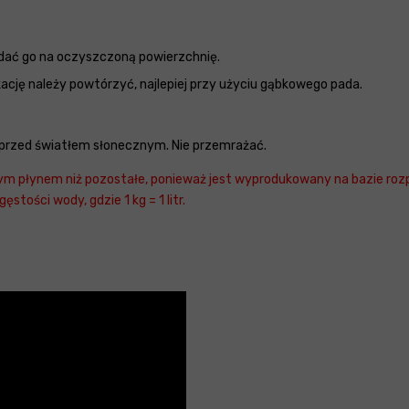
adać go na oczyszczoną powierzchnię.
ację należy powtórzyć, najlepiej przy użyciu gąbkowego pada.
przed światłem słonecznym. Nie przemrażać.
zym płynem niż pozostałe, ponieważ jest wyprodukowany na bazie rozp
stości wody, gdzie 1 kg = 1 litr.