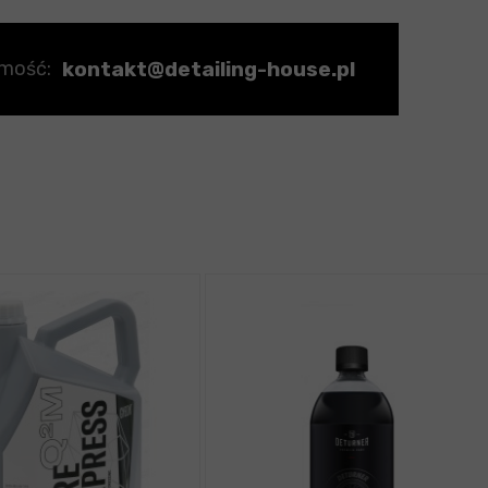
kontakt@detailing-house.pl
omość: