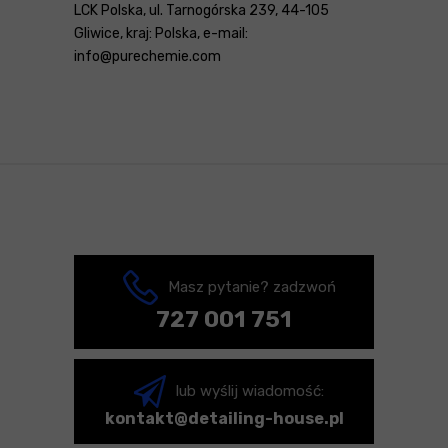
LCK Polska, ul. Tarnogórska 239, 44-105
Gliwice, kraj: Polska, e-mail:
info@purechemie.com
Masz pytanie? zadzwoń
727 001 751
lub wyślij wiadomość:
kontakt@detailing-house.pl