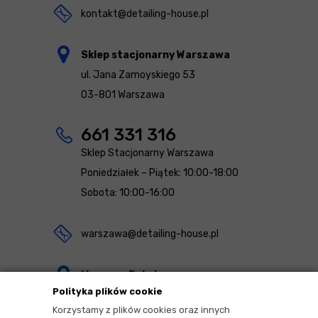
kontakt@detailing-house.pl
Sklep stacjonarny Warszawa
ul. Jana Zamoyskiego 53
03-801 Warszawa
661 331 316
Sklep Stacjonarny Warszawa
Poniedziałek – Piątek: 10:00-18:00
Sobota: 10:00-16:00
warszawa@detailing-house.pl
Magazyn Rekcin
Polityka plików cookie
Nomos Sp. z o.o. sp.k.
Korzystamy z plików cookies oraz innych
ul. Agrestowa 1