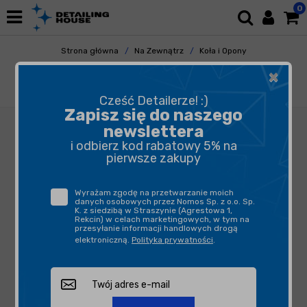
0
Strona główna
Na Zewnątrz
Koła i Opony
Dressingi
×
Pure Chemie Tire Gum Dressing 750ml -
produkt do pielęgnacji opon
Cześć Detailerze! :)
Zapisz się do naszego
newslettera
i odbierz kod rabatowy 5% na
pierwsze zakupy
Wyrażam zgodę na przetwarzanie moich
danych osobowych przez Nomos Sp. z o.o. Sp.
K. z siedzibą w Straszynie (Agrestowa 1,
Rekcin) w celach marketingowych, w tym na
przesyłanie informacji handlowych drogą
elektroniczną.
Polityka prywatności
.