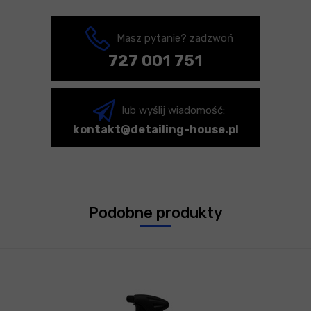
Masz pytanie? zadzwoń
727 001 751
lub wyślij wiadomość:
kontakt@detailing-house.pl
Podobne produkty