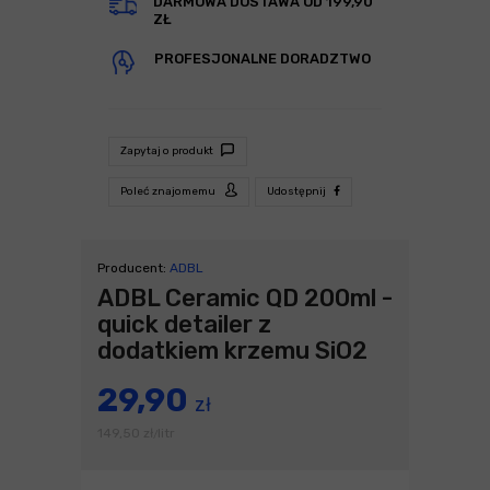
DARMOWA DOSTAWA OD 199,90
ZŁ
PROFESJONALNE DORADZTWO
Zapytaj o produkt
Poleć znajomemu
Udostępnij
Producent:
ADBL
ADBL Ceramic QD 200ml -
quick detailer z
dodatkiem krzemu SiO2
29,90
zł
149,50
zł
litr
/