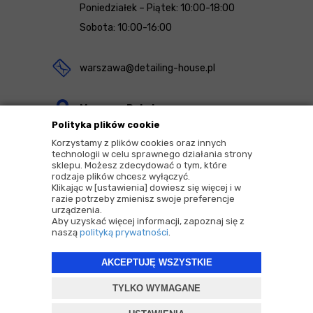
Poniedziałek – Piątek: 10:00-18:00
Sobota: 10:00-16:00
warszawa@detailing-house.pl
Magazyn Rekcin
Polityka plików cookie
Nomos Sp. z o.o. sp.k.
Korzystamy z plików cookies oraz innych
ul. Agrestowa 1
technologii w celu sprawnego działania strony
sklepu. Możesz zdecydować o tym, które
83-010 Rekcin
rodzaje plików chcesz wyłączyć.
Klikając w [ustawienia] dowiesz się więcej i w
razie potrzeby zmienisz swoje preferencje
urządzenia.
Aby uzyskać więcej informacji, zapoznaj się z
naszą
polityką prywatności
.
2026 © Copyrights by |
Detailing House
AKCEPTUJĘ WSZYSTKIE
Projekt i oprogramowanie sklepu:
ebexo
TYLKO WYMAGANE