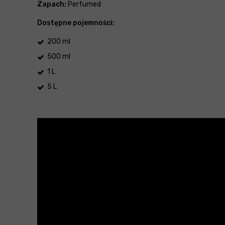
Zapach:
Perfumed
Dostępne pojemności:
200 ml
500 ml
1 L
5 L