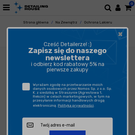
0
Strona główna
Na Zewnątrz
Ochrona Lakieru
Quick Detailery
×
ADBL Ceramic QD 200ml - quick detailer z
dodatkiem krzemu SiO2
Cześć Detailerze! :)
Zapisz się do naszego
newslettera
i odbierz kod rabatowy 5% na
pierwsze zakupy
Wyrażam zgodę na przetwarzanie moich
danych osobowych przez Nomos Sp. z o.o. Sp.
K. z siedzibą w Straszynie (Agrestowa 1,
Rekcin) w celach marketingowych, w tym na
przesyłanie informacji handlowych drogą
elektroniczną.
Polityka prywatności
.