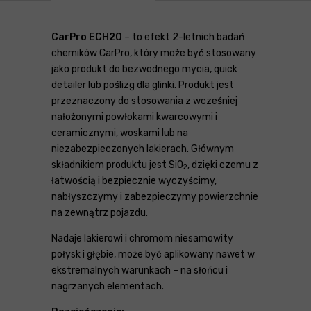
CarPro ECH2O
– to efekt 2-letnich badań
chemików CarPro, który może być stosowany
jako produkt do bezwodnego mycia, quick
detailer lub poślizg dla glinki. Produkt jest
przeznaczony do stosowania z wcześniej
nałożonymi powłokami kwarcowymi i
ceramicznymi, woskami lub na
niezabezpieczonych lakierach. Głównym
składnikiem produktu jest SiO
, dzięki czemu z
2
łatwością i bezpiecznie wyczyścimy,
nabłyszczymy i zabezpieczymy powierzchnie
na zewnątrz pojazdu.
Nadaje lakierowi i chromom niesamowity
połysk i głębie, może być aplikowany nawet w
ekstremalnych warunkach – na słońcu i
nagrzanych elementach.