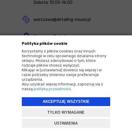
Sobota: 10:00-16:00
warszawa@detailing-house.pl
Magazyn Rekcin
Polityka plików cookie
Nomos Sp. z o.o. sp.k.
Korzystamy z plików cookies oraz innych
ul. Agrestowa 1
technologii w celu sprawnego działania strony
sklepu. Możesz zdecydować o tym, które
83-010 Rekcin
rodzaje plików chcesz wyłączyć.
Klikając w [ustawienia] dowiesz się więcej i w
razie potrzeby zmienisz swoje preferencje
urządzenia.
Aby uzyskać więcej informacji, zapoznaj się z
naszą
polityką prywatności
.
2026 © Copyrights by |
Detailing House
AKCEPTUJĘ WSZYSTKIE
Projekt i oprogramowanie sklepu:
ebexo
TYLKO WYMAGANE
USTAWIENIA