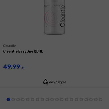
Cleantle
Cleantle EasyOne QD 1L
49,99
zł
do koszyka