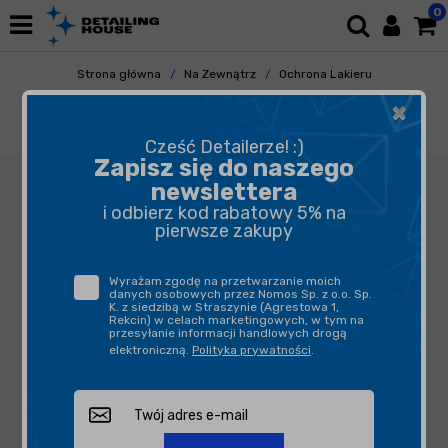
0
Strona główna
Na Zewnątrz
Ochrona Lakieru
Quick Detailery
×
CarPro ECH2O 4L - quick detailer + bezwodne
mycie
Cześć Detailerze! :)
Zapisz się do naszego
newslettera
i odbierz kod rabatowy 5% na
pierwsze zakupy
Wyrażam zgodę na przetwarzanie moich
danych osobowych przez Nomos Sp. z o.o. Sp.
K. z siedzibą w Straszynie (Agrestowa 1,
Rekcin) w celach marketingowych, w tym na
przesyłanie informacji handlowych drogą
elektroniczną.
Polityka prywatności
.