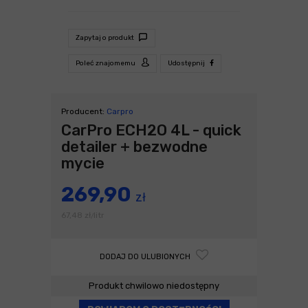
Zapytaj o produkt
Poleć znajomemu
Udostępnij
Producent:
Carpro
CarPro ECH2O 4L - quick
detailer + bezwodne
mycie
269,90
zł
67,48
zł
litr
/
DODAJ DO ULUBIONYCH
Produkt chwilowo niedostępny