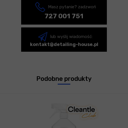
Masz pytanie? zadzwoń
727 001 751
lub wyślij wiadomość:
kontakt@detailing-house.pl
Podobne produkty