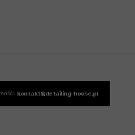
kontakt@detailing-house.pl
omość: