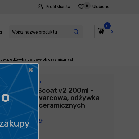
0
Profil klienta
Ulubione
0
I
PROMOCJE
cowa, odżywka do powłok ceramicznych
×
Producent:
Ultracoat
Ultracoat Scoat v2 200ml -
go
powłoka kwarcowa, odżywka
do powłok ceramicznych
149,00
zł
 zakupy
745,00
zł
litr
/