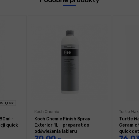
Koch Chemie
Turtle Wax
80ml -
Koch Chemie Finish Spray
Turtle W
cji quick
Exterior 1L - preparat do
Ceramic 
odświeżenia lakieru
quick det
70,00
76,0