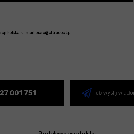
aj: Polska, e-mail: biuro@ultracoat.pl
27 001 751
lub wyślij wiad
Podobne produkty