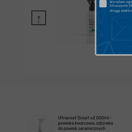
Wyrażam zgod
Straszynie (
drogą elektr
Ultracoat Scoat v2 500ml -
powłoka kwarcowa, odżywka
do powłok ceramicznych