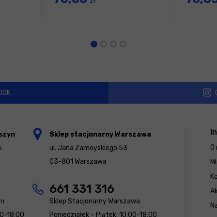
zł
OOK
I
szyn
Sklep stacjonarny Warszawa
O 
5
ul. Jana Zamoyskiego 53
03-801 Warszawa
Mi
K
661 331 316
Ak
yn
Sklep Stacjonarny Warszawa
N
00-18:00
Poniedziałek – Piątek: 10:00-18:00