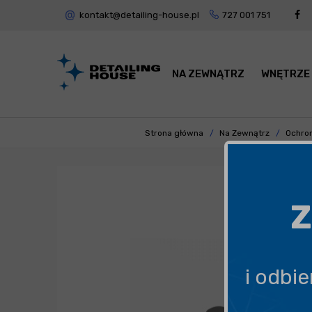
kontakt@detailing-house.pl
727 001 751
NA ZEWNĄTRZ
WNĘTRZE
Strona główna
Na Zewnątrz
Ochron
Z
i odbi