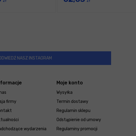
zł
zł
ODWIEDŹ NASZ INSTAGRAM
nformacje
Moje konto
nas
Wysyłka
sja firmy
Termin dostawy
ontakt
Regulamin sklepu
tualności
Odstąpienie od umowy
adchodzące wydarzenia
Regulaminy promocji