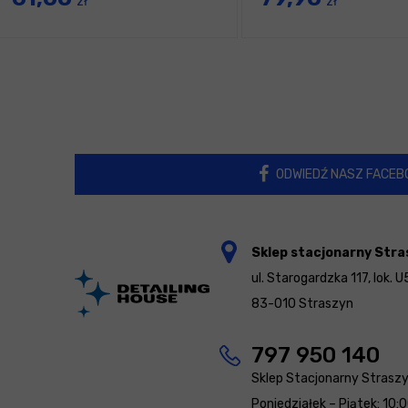
zł
zł
ODWIEDŹ NASZ FACEB
Sklep stacjonarny Stra
ul. Starogardzka 117, lok. U
83-010 Straszyn
797 950 140
Sklep Stacjonarny Strasz
Poniedziałek – Piątek: 10: