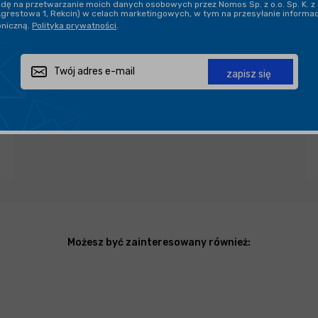
ę na przetwarzanie moich danych osobowych przez Nomos Sp. z o.o. Sp. K. z 
Agrestowa 1, Rekcin) w celach marketingowych, w tym na przesyłanie informa
oniczną.
Polityka prywatności
.
PROFESJONALNE DORADZTWO
zapisz się
Zapytaj o produkt
Poleć znajomemu
Udostępnij
Możesz być zainteresowany również: