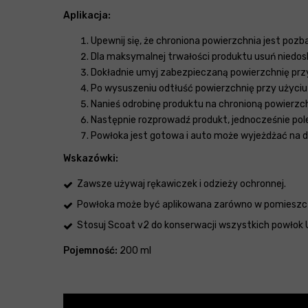
Aplikacja:
Upewnij się, że chroniona powierzchnia jest poz
Dla maksymalnej trwałości produktu usuń niedo
Dokładnie umyj zabezpieczaną powierzchnię prz
Po wysuszeniu odtłuść powierzchnię przy użyci
Nanieś odrobinę produktu na chronioną powierzc
Następnie rozprowadź produkt, jednocześnie pole
Powłoka jest gotowa i auto może wyjeżdżać na d
Wskazówki:
Zawsze używaj rękawiczek i odzieży ochronnej.
Powłoka może być aplikowana zarówno w pomieszczen
Stosuj Scoat v2 do konserwacji wszystkich powłok 
Pojemność:
200 ml