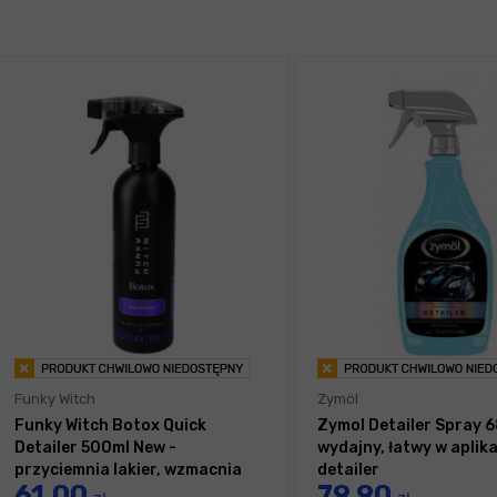
Funky Witch
Zymöl
Funky Witch Botox Quick
Zymol Detailer Spray 6
Detailer 500ml New -
wydajny, łatwy w aplika
przyciemnia lakier, wzmacnia
detailer
61,00
79,90
głębię i połysk