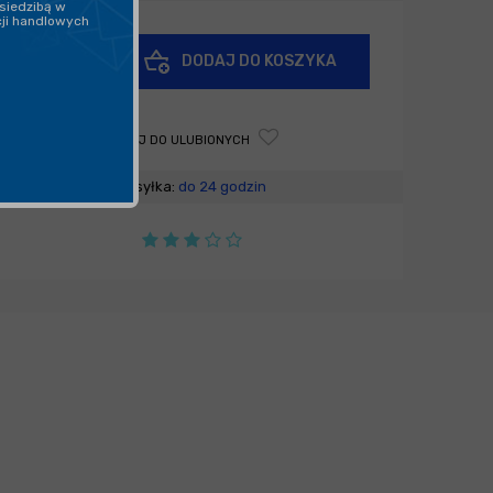
siedzibą w
cji handlowych
+
DODAJ DO KOSZYKA
-
DODAJ DO ULUBIONYCH
Wysyłka:
do 24 godzin