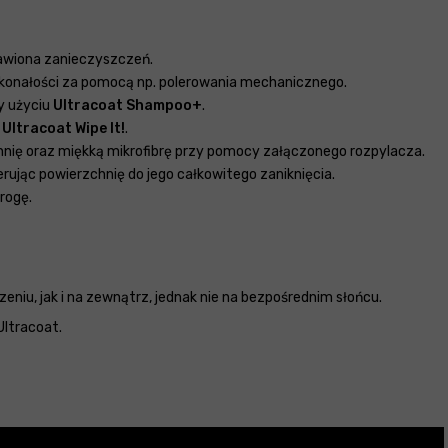
bawiona zanieczyszczeń.
skonałości za pomocą np. polerowania mechanicznego.
y użyciu
Ultracoat Shampoo+
.
u
Ultracoat Wipe It!
.
hnię oraz miękką mikrofibrę przy pomocy załączonego rozpylacza.
rując powierzchnię do jego całkowitego zaniknięcia.
rogę.
iu, jak i na zewnątrz, jednak nie na bezpośrednim słońcu.
Ultracoat.