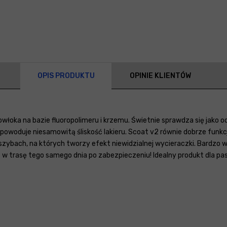
OPIS PRODUKTU
OPINIE KLIENTÓW
łoka na bazie fluoropolimeru i krzemu. Świetnie sprawdza się jako
owoduje niesamowitą śliskość lakieru. Scoat v2 równie dobrze funkcj
zybach, na których tworzy efekt niewidzialnej wycieraczki. Bardzo wa
trasę tego samego dnia po zabezpieczeniu! Idealny produkt dla pas