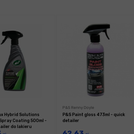
P&S Renny Doyle
ax Hybrid Solutions
P&S Paint gloss 473ml - quick
Spray Coating 500ml -
detailer
ailer do lakieru
3
62,63