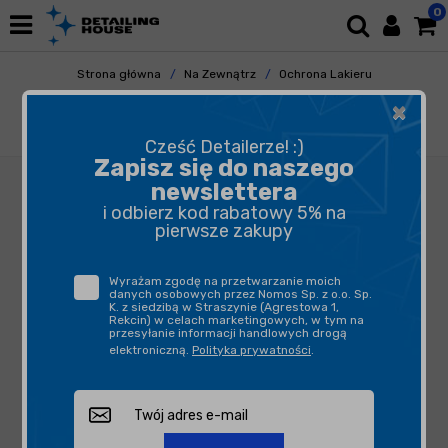
0
Strona główna
Na Zewnątrz
Ochrona Lakieru
Quick Detailery
×
Ultracoat Scoat v2 500ml - powłoka
kwarcowa, odżywka do powłok ceramicznych
Cześć Detailerze! :)
Zapisz się do naszego
newslettera
i odbierz kod rabatowy 5% na
pierwsze zakupy
Wyrażam zgodę na przetwarzanie moich
danych osobowych przez Nomos Sp. z o.o. Sp.
K. z siedzibą w Straszynie (Agrestowa 1,
Rekcin) w celach marketingowych, w tym na
przesyłanie informacji handlowych drogą
elektroniczną.
Polityka prywatności
.