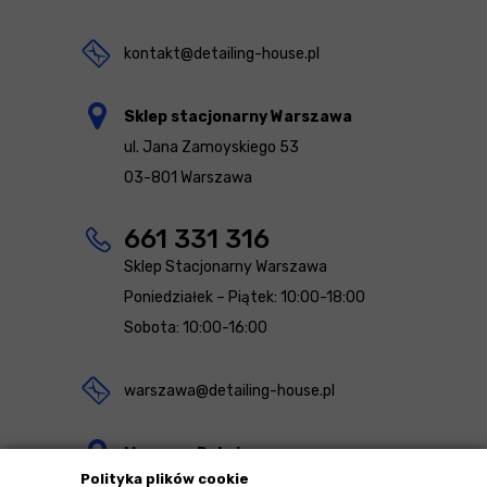
kontakt@detailing-house.pl
Sklep stacjonarny Warszawa
ul. Jana Zamoyskiego 53
03-801 Warszawa
661 331 316
Sklep Stacjonarny Warszawa
Poniedziałek – Piątek: 10:00-18:00
Sobota: 10:00-16:00
warszawa@detailing-house.pl
Magazyn Rekcin
Polityka plików cookie
Nomos Sp. z o.o. sp.k.