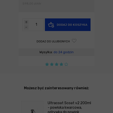
598,00
zł
litr
/
+
DODAJ DO KOSZYKA
-
DODAJ DO ULUBIONYCH
Wysyłka:
do 24 godzin
Możesz być zainteresowany również:
Ultracoat Scoat v2 200ml
- powłoka kwarcowa,
odżywka do powłok