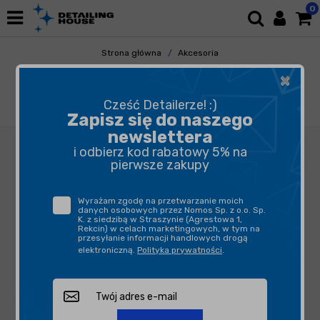
0
Strona główna
Akcesoria
Pozostałe Akcesoria
×
Butelki, opryskiwacze, triggery
ADBL Twist-Off Cap - nakrętka typu twist-off
Cześć Detailerze! :)
z aplikatorem
Zapisz się do naszego
newslettera
i odbierz kod rabatowy 5% na
pierwsze zakupy
Wyrażam zgodę na przetwarzanie moich
danych osobowych przez Nomos Sp. z o.o. Sp.
K. z siedzibą w Straszynie (Agrestowa 1,
Rekcin) w celach marketingowych, w tym na
przesyłanie informacji handlowych drogą
elektroniczną.
Polityka prywatności
.