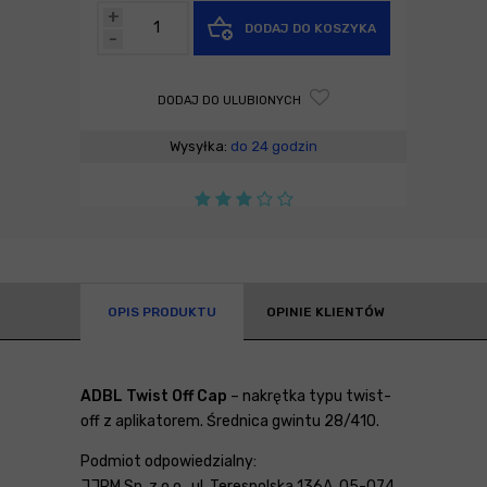
+
DODAJ DO KOSZYKA
-
DODAJ DO ULUBIONYCH
Wysyłka:
do 24 godzin
OPIS PRODUKTU
OPINIE KLIENTÓW
ADBL Twist Off Cap
–
nakrętka typu twist-
off z aplikatorem. Średnica gwintu 28/410.
Podmiot odpowiedzialny:
JJPM Sp. z o.o., ul. Terespolska 136A, 05-074