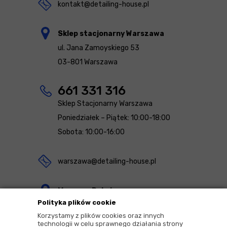
kontakt@detailing-house.pl
Sklep stacjonarny Warszawa
ul. Jana Zamoyskiego 53
03-801 Warszawa
661 331 316
Sklep Stacjonarny Warszawa
Poniedziałek – Piątek: 10:00-18:00
Sobota: 10:00-16:00
warszawa@detailing-house.pl
Magazyn Rekcin
Polityka plików cookie
Nomos Sp. z o.o. sp.k.
Korzystamy z plików cookies oraz innych
ul. Agrestowa 1
technologii w celu sprawnego działania strony