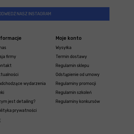
ODWIEDŹ NASZ INSTAGRAM
nformacje
Moje konto
nas
Wysyłka
sja firmy
Termin dostawy
ontakt
Regulamin sklepu
tualności
Odstąpienie od umowy
adchodzące wydarzenia
Regulaminy promocji
nki
Regulamin szkoleń
ym jest detailing?
Regulaminy konkursów
lityka prywatności