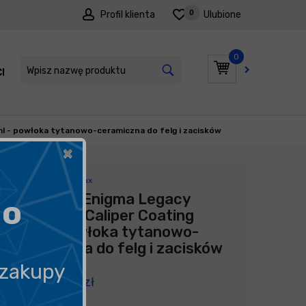
0
Profil klienta
Ulubione
0
I
PROMOCJE
l - powłoka tytanowo-ceramiczna do felg i zacisków
×
Producent:
Angelwax
Angelwax Enigma Legacy
go
Wheel and Caliper Coating
50ml - powłoka tytanowo-
ceramiczna do felg i zacisków
 zakupy
379,00
zł
7 580,00
zł
litr
/