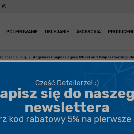
POLEROWANIE
OKLEJANIE
AKCESORIA
PRODUCENC
zpieczanie Felg
Angelwax Enigma Legacy Wheel and Caliper Coating 50m
Angelwax Enigma Legacy Wheel and Caliper Coating
Cześć Detailerze! :)
– łatwa w użyciu powłoka tytanowo-ceramiczna do felg i
apisz się do nasze
zacisków hamulcowych.
newslettera
czytaj
dalej
erz kod rabatowy 5% na pierwsze
BEZPIECZNA WYSYŁKA