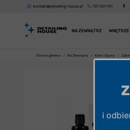
kontakt@detailing-house.pl
727 001 751
NA ZEWNĄTRZ
WNĘTRZE
Strona główna
Na Zewnątrz
Koła i Opony
Zabe
Z
i odbi