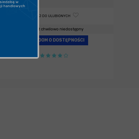
siedzibą w
cji handlowych
DODAJ DO ULUBIONYCH
Produkt chwilowo niedostępny
POWIADOM O DOSTĘPNOŚCI