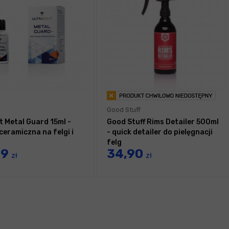
Good Stuff
t Metal Guard 15ml -
Good Stuff Rims Detailer 500ml
ceramiczna na felgi i
- quick detailer do pielęgnacji
felg
99
34,90
zł
zł