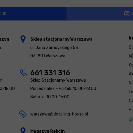
OOK
I
szyn
Sklep stacjonarny Warszawa
O 
5
ul. Jana Zamoyskiego 53
03-801 Warszawa
Mi
K
661 331 316
Ak
yn
Sklep Stacjonarny Warszawa
N
00-18:00
Poniedziałek – Piątek: 10:00-18:00
Li
Sobota: 10:00-16:00
Cz
Po
warszawa@detailing-house.pl
Magazyn Rekcin