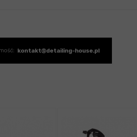
kontakt@detailing-house.pl
omość: