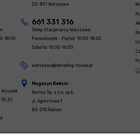
03-801 Warszawa
Mi
K
661 331 316
Ak
yn
Sklep Stacjonarny Warszawa
N
00-18:00
Poniedziałek – Piątek: 10:00-18:00
Li
Sobota: 10:00-16:00
Cz
Po
warszawa@detailing-house.pl
Magazyn Rekcin
a Wysyłek
Nomos Sp. z o.o. sp.k.
-15.30
ul. Agrestowa 1
83-010 Rekcin
pl