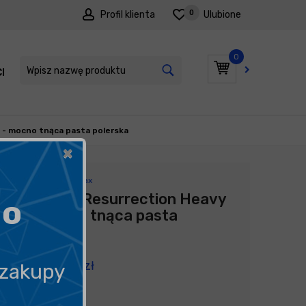
0
Profil klienta
Ulubione
0
I
PROMOCJE
 - mocno tnąca pasta polerska
×
Producent:
Angelwax
Angelwax Resurrection Heavy
go
1L - mocno tnąca pasta
polerska
279,00
zł
 zakupy
279,00
zł
litr
/