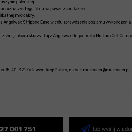
szynie polerskiej.
ę przezroczystego filmu na powierzchni lakieru.
ikatnej mikrofibry.
ocą Angelwax Stripped Ease w celu sprawdzenia poziomu wykończenia.
rzchnię lakieru skorzystaj z Angelwax Regenerate Medium Cut Compo
a 15, 40-321 Katowice, kraj: Polska, e-mail: mrcleaner@mrcleaner.pl
27 001 751
lub wyślij wiad