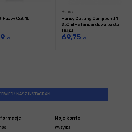
Honey
t Heavy Cut 1L
Honey Cutting Compound 1
250ml - standardowa pasta
tnąca
99
69,75
zł
zł
ODWIEDŹ NASZ INSTAGRAM
nformacje
Moje konto
nas
Wysyłka