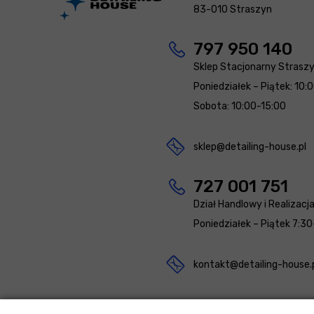
83-010 Straszyn
797 950 140
Sklep Stacjonarny Strasz
Poniedziałek – Piątek: 10:
Sobota: 10:00-15:00
sklep@detailing-house.pl
727 001 751
Dział Handlowy i Realizacj
Poniedziałek – Piątek 7:30
kontakt@detailing-house.