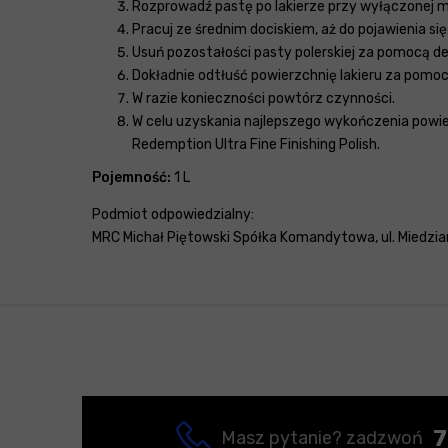
Rozprowadź pastę po lakierze przy wyłączonej ma
Pracuj ze średnim dociskiem, aż do pojawienia si
Usuń pozostałości pasty polerskiej za pomocą del
Dokładnie odtłuść powierzchnię lakieru za pom
W razie konieczności powtórz czynności.
W celu uzyskania najlepszego wykończenia powie
Redemption Ultra Fine Finishing Polish.
Pojemność:
1 L
Podmiot odpowiedzialny:
MRC Michał Piętowski Spółka Komandytowa, ul. Miedzian
7
Masz pytanie? zadzwoń