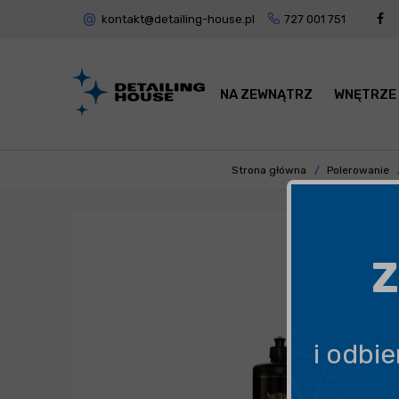
kontakt@detailing-house.pl
727 001 751
NA ZEWNĄTRZ
WNĘTRZE
Strona główna
Polerowanie
Z
i odbi