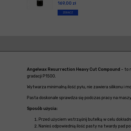
169,00
zł
ZOBACZ
Angelwax Resurrection Heavy Cut Compound
– to 
gradacji P1500.
Wytwarza minimalną ilość pyłu, nie zawiera silikonu i 
Pasta doskonale sprawdza się podczas pracy na maszy
Sposób użycia:
Przed użyciem wstrząśnij butelką w celu dokład
Nanieś odpowiednią ilość pasty na twardy pad pol