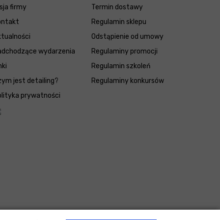
sja firmy
Termin dostawy
ontakt
Regulamin sklepu
tualności
Odstąpienie od umowy
adchodzące wydarzenia
Regulaminy promocji
nki
Regulamin szkoleń
ym jest detailing?
Regulaminy konkursów
lityka prywatności