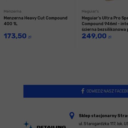
Menzerna
Meguiar's
Menzerna Heavy Cut Compound
Meguiar's Ultra Pro Sp
400 1L
Compound 946ml - int
ścierna bezsilikonowa
173,50
249,00
polerska
zł
zł
ODWIEDŹ NASZ FACEB
Sklep stacjonarny Stra
ul. Starogardzka 117, lok. U