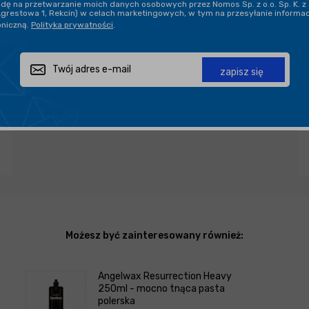
ę na przetwarzanie moich danych osobowych przez Nomos Sp. z o.o. Sp. K. z 
DARMOWA DOSTAWA OD 199,90 ZŁ
Agrestowa 1, Rekcin) w celach marketingowych, w tym na przesyłanie informa
oniczną.
Polityka prywatności
.
PROFESJONALNE DORADZTWO
zapisz się
Zapytaj o produkt
Poleć znajomemu
Udostępnij
Możesz być zainteresowany również:
Angelwax Resurrection Heavy
250ml - mocno tnąca pasta
polerska