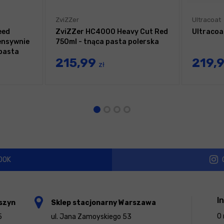
ZviZZer
Ultracoat
eed
ZviZZer HC4000 Heavy Cut Red
Ultracoa
ensywnie
750ml - tnąca pasta polerska
 pasta
215,99
219,
zł
OOK
I
szyn
Sklep stacjonarny Warszawa
O 
5
ul. Jana Zamoyskiego 53