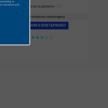
siedzibą w
cji handlowych
DODAJ DO ULUBIONYCH
Produkt chwilowo niedostępny
POWIADOM O DOSTĘPNOŚCI