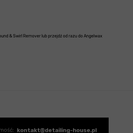
und & Swirl Remover lub przejdź od razu do Angelwax
kontakt@detailing-house.pl
omość: