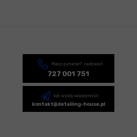
Masz pytanie? zadzwoń
727 001 751
lub wyślij wiadomość:
kontakt@detailing-house.pl