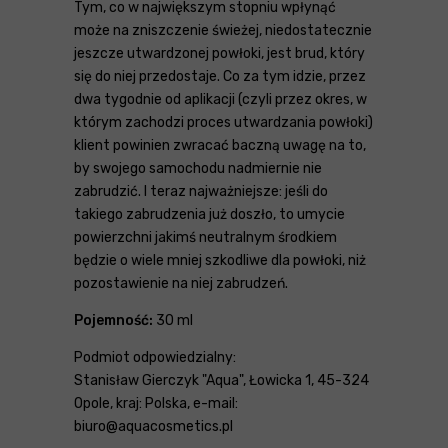
Tym, co w największym stopniu wpłynąć
może na zniszczenie świeżej, niedostatecznie
jeszcze utwardzonej powłoki, jest brud, który
się do niej przedostaje. Co za tym idzie, przez
dwa tygodnie od aplikacji (czyli przez okres, w
którym zachodzi proces utwardzania powłoki)
klient powinien zwracać baczną uwagę na to,
by swojego samochodu nadmiernie nie
zabrudzić. I teraz najważniejsze: jeśli do
takiego zabrudzenia już doszło, to umycie
powierzchni jakimś neutralnym środkiem
będzie o wiele mniej szkodliwe dla powłoki, niż
pozostawienie na niej zabrudzeń.
Pojemność:
30 ml
Podmiot odpowiedzialny:
Stanisław Gierczyk "Aqua", Łowicka 1, 45-324
Opole, kraj: Polska, e-mail:
biuro@aquacosmetics.pl