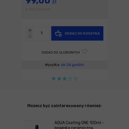
99,00
zł
3 300,00
zł
litr
/
+
DODAJ DO KOSZYKA
-
DODAJ DO ULUBIONYCH
Wysyłka:
do 24 godzin
Możesz być zainteresowany również:
AQUA Coating ONE 100ml -
powłoka ceramiczna,