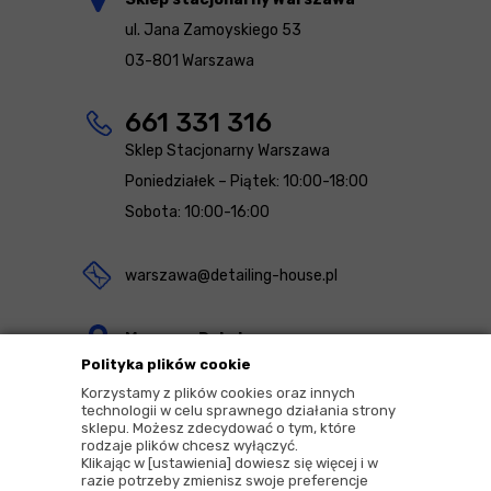
ul. Jana Zamoyskiego 53
03-801 Warszawa
661 331 316
Sklep Stacjonarny Warszawa
Poniedziałek – Piątek: 10:00-18:00
Sobota: 10:00-16:00
warszawa@detailing-house.pl
Magazyn Rekcin
Polityka plików cookie
Nomos Sp. z o.o. sp.k.
Korzystamy z plików cookies oraz innych
ul. Agrestowa 1
technologii w celu sprawnego działania strony
sklepu. Możesz zdecydować o tym, które
83-010 Rekcin
rodzaje plików chcesz wyłączyć.
Klikając w [ustawienia] dowiesz się więcej i w
razie potrzeby zmienisz swoje preferencje