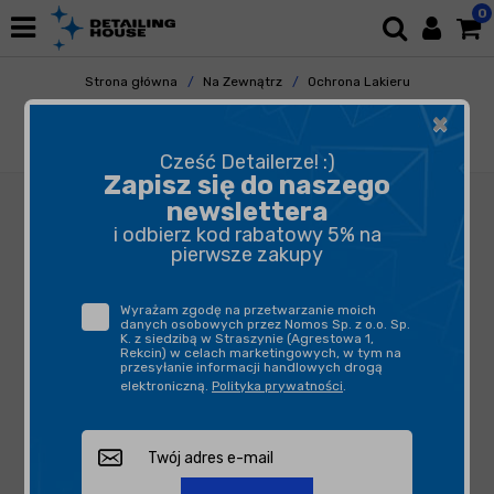
0
Strona główna
Na Zewnątrz
Ochrona Lakieru
Powłoki Ceramiczne
×
AQUA Coating ONE 30ml - powłoka
ceramiczna, ceramika na auto
Cześć Detailerze! :)
Zapisz się do naszego
newslettera
i odbierz kod rabatowy 5% na
pierwsze zakupy
Wyrażam zgodę na przetwarzanie moich
danych osobowych przez Nomos Sp. z o.o. Sp.
K. z siedzibą w Straszynie (Agrestowa 1,
Rekcin) w celach marketingowych, w tym na
przesyłanie informacji handlowych drogą
elektroniczną.
Polityka prywatności
.