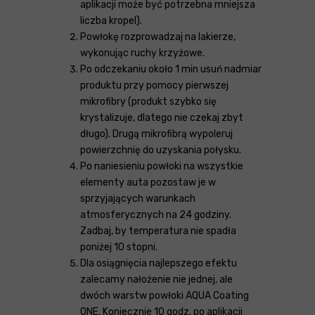
aplikacji może być potrzebna mniejsza
liczba kropel).
Powłokę rozprowadzaj na lakierze,
wykonując ruchy krzyżowe.
Po odczekaniu około 1 min usuń nadmiar
produktu przy pomocy pierwszej
mikrofibry (produkt szybko się
krystalizuje, dlatego nie czekaj zbyt
długo). Drugą mikrofibrą wypoleruj
powierzchnię do uzyskania połysku.
Po naniesieniu powłoki na wszystkie
elementy auta pozostaw je w
sprzyjających warunkach
atmosferycznych na 24 godziny.
Zadbaj, by temperatura nie spadła
poniżej 10 stopni.
Dla osiągnięcia najlepszego efektu
zalecamy nałożenie nie jednej, ale
dwóch warstw powłoki AQUA Coating
ONE. Koniecznie 10 godz. po aplikacji