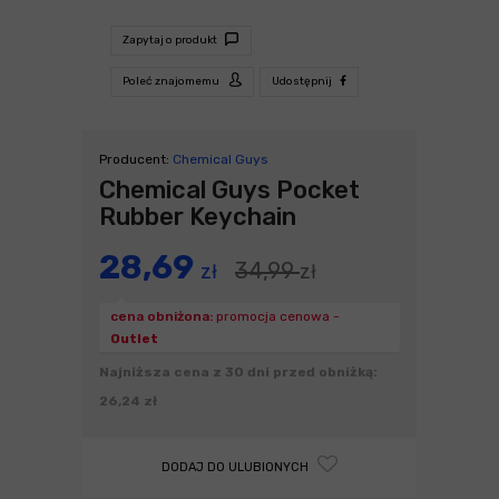
Zapytaj o produkt
Poleć znajomemu
Udostępnij
Producent:
Chemical Guys
Chemical Guys Pocket
Rubber Keychain
28,69
34,99
zł
zł
cena obniżona:
promocja cenowa -
Outlet
Najniższa cena z 30 dni przed obniżką:
26,24 zł
DODAJ DO ULUBIONYCH