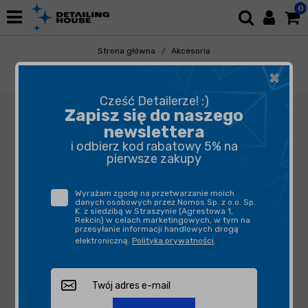
0
Strona główna
Akcesoria
Pozostałe Akcesoria
Gadżety
×
Chemical Guys Pocket Rubber Keychain
Cześć Detailerze! :)
Zapisz się do naszego
newslettera
i odbierz kod rabatowy 5% na
pierwsze zakupy
Wyrażam zgodę na przetwarzanie moich
danych osobowych przez Nomos Sp. z o.o. Sp.
K. z siedzibą w Straszynie (Agrestowa 1,
Rekcin) w celach marketingowych, w tym na
przesyłanie informacji handlowych drogą
elektroniczną.
Polityka prywatności
.