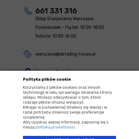
661 331 316
Sklep Stacjonarny Warszawa
Poniedziałek – Piątek: 10:00-18:00
Sobota: 10:00-16:00
warszawa@detailing-house.pl
Magazyn Rekcin
Polityka plików cookie
Nomos Sp. z o.o. sp.k.
Korzystamy z plików cookies oraz innych
ul. Agrestowa 1
technologii w celu sprawnego działania strony
sklepu. Możesz zdecydować o tym, które
83-010 Rekcin
rodzaje plików chcesz wyłączyć.
Klikając w [ustawienia] dowiesz się więcej i w
razie potrzeby zmienisz swoje preferencje
urządzenia.
Aby uzyskać więcej informacji, zapoznaj się z
naszą
polityką prywatności
.