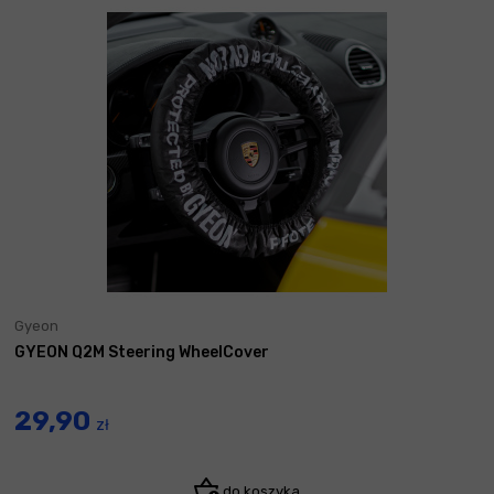
Gyeon
GYEON Q2M Steering WheelCover
29,90
zł
do koszyka