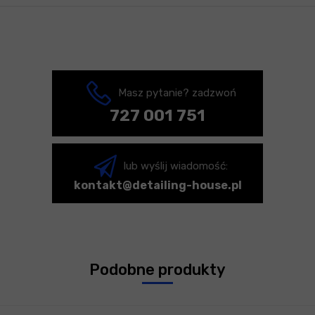
Masz pytanie? zadzwoń
727 001 751
lub wyślij wiadomość:
kontakt@detailing-house.pl
Podobne produkty