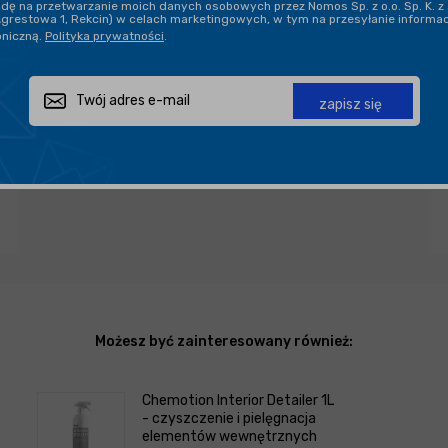
ę na przetwarzanie moich danych osobowych przez Nomos Sp. z o.o. Sp. K. z 
Agrestowa 1, Rekcin) w celach marketingowych, w tym na przesyłanie informa
oniczną.
Polityka prywatności
.
PROFESJONALNE DORADZTWO
zapisz się
Zapytaj o produkt
Poleć znajomemu
Udostępnij
Możesz być zainteresowany również:
Chemotion Interior Detailer 1L
- czyszczenie i pielęgnacja
elementów wewnętrznych