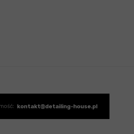
kontakt@detailing-house.pl
omość: