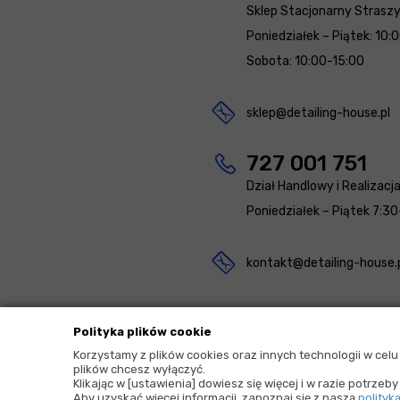
Sklep Stacjonarny Strasz
Poniedziałek – Piątek: 10:
Sobota: 10:00-15:00
sklep@detailing-house.pl
727 001 751
Dział Handlowy i Realizacj
Poniedziałek – Piątek 7:30
kontakt@detailing-house.
Polityka plików cookie
Korzystamy z plików cookies oraz innych technologii w cel
plików chcesz wyłączyć.
2026 © Copyrights by |
Detailing House
Klikając w [ustawienia] dowiesz się więcej i w razie potrze
Aby uzyskać więcej informacji, zapoznaj się z naszą
polityk