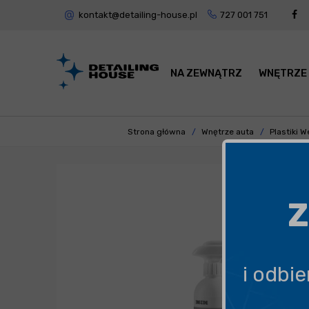
kontakt@detailing-house.pl
727 001 751
NA ZEWNĄTRZ
WNĘTRZE
Strona główna
Wnętrze auta
Plastiki 
Z
i odbi