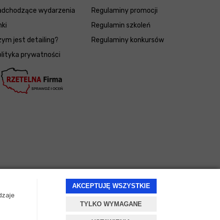
adchodzące wydarzenia
Regulaminy promocji
nki
Regulamin szkoleń
ym jest detailing?
Regulaminy konkursów
lityka prywatności
AKCEPTUJĘ WSZYSTKIE
dzaje
TYLKO WYMAGANE
Projekt i oprogramowanie sklepu:
ebexo