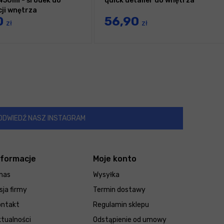
 450ml - środek do
quick detailer do wnętrza
cji wnętrza
0
56,90
zł
zł
ODWIEDŹ NASZ INSTAGRAM
nformacje
Moje konto
nas
Wysyłka
sja firmy
Termin dostawy
ontakt
Regulamin sklepu
tualności
Odstąpienie od umowy