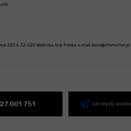
atki.
.
wice 220 A, 32-020 Wieliczka, kraj: Polska, e-mail: biuro@chemotion.pl
27 001 751
lub wyślij wiad