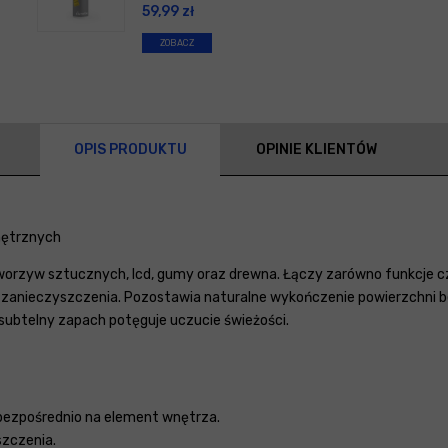
59,99
zł
ZOBACZ
OPIS PRODUKTU
OPINIE KLIENTÓW
nętrznych
rzyw sztucznych, lcd, gumy oraz drewna. Łączy zarówno funkcje czy
ne zanieczyszczenia. Pozostawia naturalne wykończenie powierzchni
 subtelny zapach potęguje uczucie świeżości.
b bezpośrednio na element wnętrza.
szczenia.