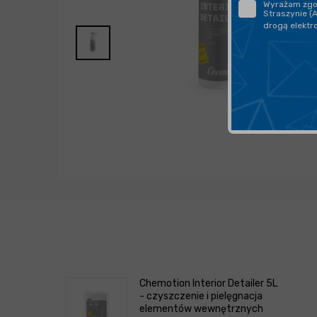
Wyrażam zgod
Straszynie (
drogą elektr
Chemotion Interior Detailer 5L
- czyszczenie i pielęgnacja
elementów wewnętrznych