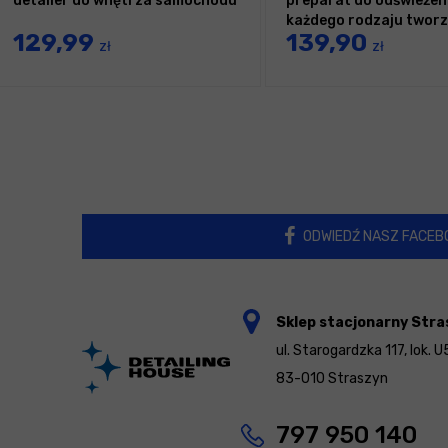
detailer do wnętrza samochodu
preparat do odświeżen
każdego rodzaju twor
129,99
139,90
wewnętrznych
zł
zł
ODWIEDŹ NASZ FACEB
Sklep stacjonarny Stra
ul. Starogardzka 117, lok. U
83-010 Straszyn
797 950 140