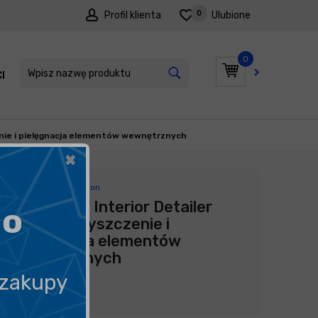
0
Profil klienta
Ulubione
0
I
PROMOCJE
enie i pielęgnacja elementów wewnętrznych
×
Producent:
Chemotion
Chemotion Interior Detailer
go
500ml - czyszczenie i
pielęgnacja elementów
wewnętrznych
 zakupy
39,99
zł