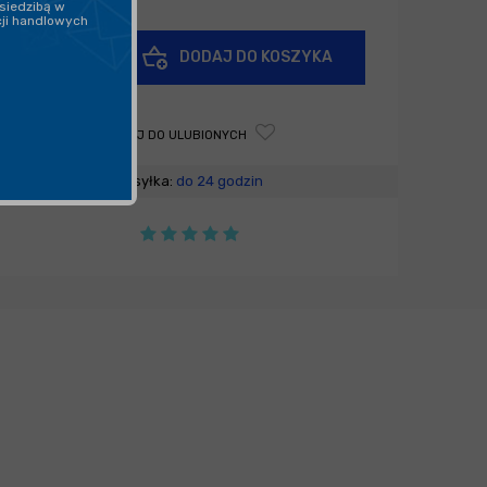
siedzibą w
cji handlowych
+
DODAJ DO KOSZYKA
-
DODAJ DO ULUBIONYCH
Wysyłka:
do 24 godzin