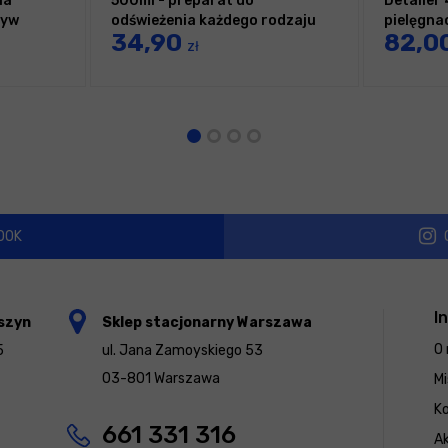
ia
500ml - preparat do
Detailer
zyw
odświeżenia każdego rodzaju
pielęgna
34,90
82,0
tworzyw wewnętrznych
zł
OOK
I
szyn
Sklep stacjonarny Warszawa
O 
5
ul. Jana Zamoyskiego 53
03-801 Warszawa
Mi
K
661 331 316
Ak