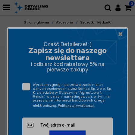
0
Strona główna
Akcesoria
Szczotki i Pędzelki
Do Tapicerki
×
Cleantle Scrub Pad - dwustronny pad do
czyszczania wnętrza
Cześć Detailerze! :)
Zapisz się do naszego
newslettera
i odbierz kod rabatowy 5% na
pierwsze zakupy
Wyrażam zgodę na przetwarzanie moich
danych osobowych przez Nomos Sp. z o.o. Sp.
K. z siedzibą w Straszynie (Agrestowa 1,
Rekcin) w celach marketingowych, w tym na
przesyłanie informacji handlowych drogą
elektroniczną.
Polityka prywatności
.