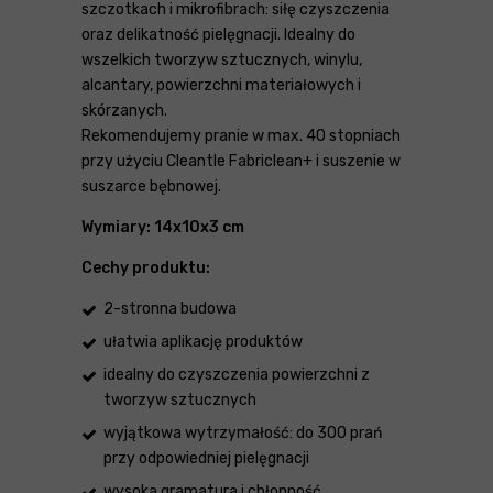
szczotkach i mikrofibrach: siłę czyszczenia
oraz delikatność pielęgnacji. Idealny do
wszelkich tworzyw sztucznych, winylu,
alcantary, powierzchni materiałowych i
skórzanych.
Rekomendujemy pranie w max. 40 stopniach
przy użyciu Cleantle Fabriclean+ i suszenie w
suszarce bębnowej.
Wymiary: 14x10x3 cm
Cechy produktu:
2-stronna budowa
ułatwia aplikację produktów
idealny do czyszczenia powierzchni z
tworzyw sztucznych
wyjątkowa wytrzymałość: do 300 prań
przy odpowiedniej pielęgnacji
wysoka gramatura i chłonność