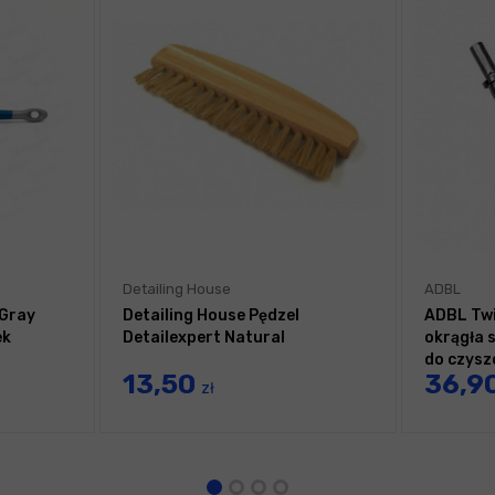
Detailing House
ADBL
 Gray
Detailing House Pędzel
ADBL Twi
ek
Detailexpert Natural
okrągła 
do czysz
13,50
36,9
zł