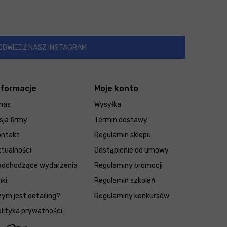
ODWIEDŹ NASZ INSTAGRAM
nformacje
Moje konto
nas
Wysyłka
sja firmy
Termin dostawy
ontakt
Regulamin sklepu
tualności
Odstąpienie od umowy
adchodzące wydarzenia
Regulaminy promocji
nki
Regulamin szkoleń
ym jest detailing?
Regulaminy konkursów
lityka prywatności