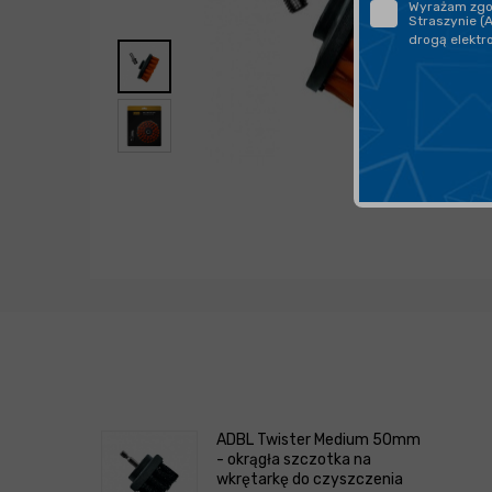
Wyrażam zgod
Straszynie (
drogą elektr
ADBL Twister Medium 50mm
- okrągła szczotka na
wkrętarkę do czyszczenia