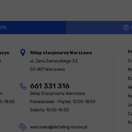
OOK
I
szyn
Sklep stacjonarny Warszawa
O 
5
ul. Jana Zamoyskiego 53
03-801 Warszawa
Mi
K
661 331 316
Ak
yn
Sklep Stacjonarny Warszawa
N
00-18:00
Poniedziałek – Piątek: 10:00-18:00
Li
Sobota: 10:00-16:00
Cz
Po
warszawa@detailing-house.pl