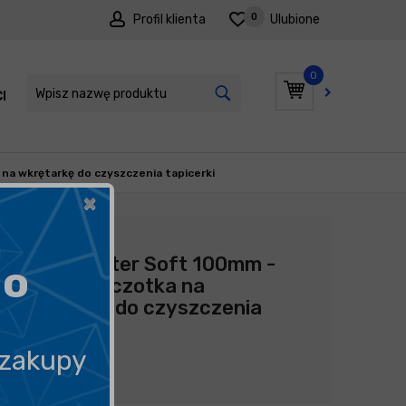
0
Profil klienta
Ulubione
0
I
PROMOCJE
na wkrętarkę do czyszczenia tapicerki
×
Producent:
ADBL
ADBL Twister Soft 100mm -
go
okrągła szczotka na
wkrętarkę do czyszczenia
tapicerki
 zakupy
36,90
zł