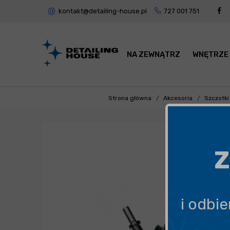
kontakt@detailing-house.pl
727 001 751
NA ZEWNĄTRZ
WNĘTRZE
Strona główna
Akcesoria
Szczotki 
Z
i odbi