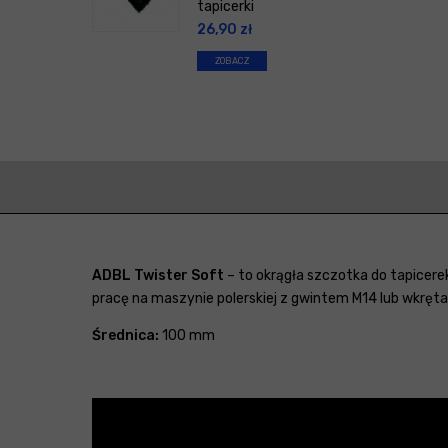
tapicerki
26,90
zł
ZOBACZ
ADBL Twister Soft
– to okrągła szczotka do tapicere
pracę na maszynie polerskiej z gwintem M14 lub wkręta
Średnica:
100 mm