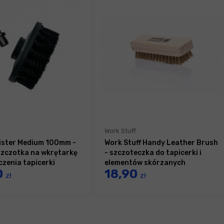
Work Stuff
ster Medium 100mm -
Work Stuff Handy Leather Brush
szczotka na wkrętarkę
- szczoteczka do tapicerki i
czenia tapicerki
elementów skórzanych
0
18,90
zł
zł