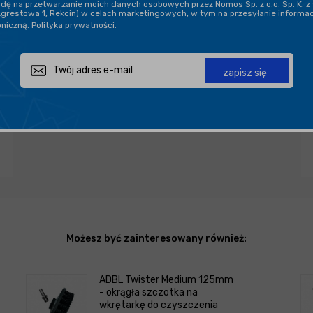
ę na przetwarzanie moich danych osobowych przez Nomos Sp. z o.o. Sp. K. z 
Agrestowa 1, Rekcin) w celach marketingowych, w tym na przesyłanie informa
oniczną.
Polityka prywatności
.
PROFESJONALNE DORADZTWO
zapisz się
Zapytaj o produkt
Poleć znajomemu
Udostępnij
Możesz być zainteresowany również:
ADBL Twister Medium 125mm
- okrągła szczotka na
wkrętarkę do czyszczenia