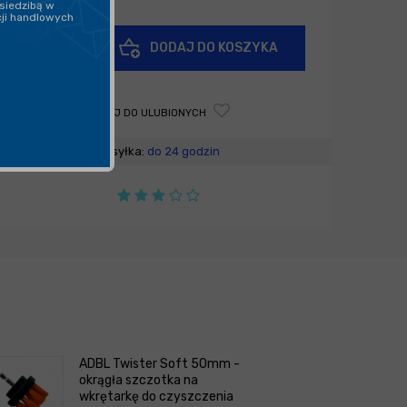
siedzibą w
cji handlowych
+
DODAJ DO KOSZYKA
-
DODAJ DO ULUBIONYCH
Wysyłka:
do 24 godzin
ADBL Twister Soft 50mm -
okrągła szczotka na
wkrętarkę do czyszczenia