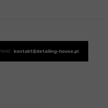
kontakt@detailing-house.pl
omość: