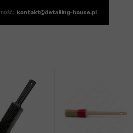
kontakt@detailing-house.pl
omość: