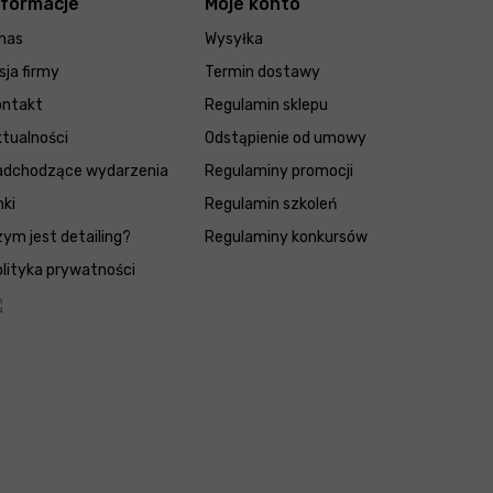
nformacje
Moje konto
nas
Wysyłka
sja firmy
Termin dostawy
ontakt
Regulamin sklepu
tualności
Odstąpienie od umowy
adchodzące wydarzenia
Regulaminy promocji
nki
Regulamin szkoleń
ym jest detailing?
Regulaminy konkursów
lityka prywatności