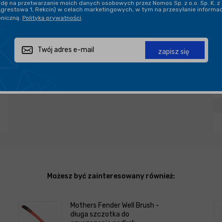
ę na przetwarzanie moich danych osobowych przez Nomos Sp. z o.o. Sp. K. z 
Agrestowa 1, Rekcin) w celach marketingowych, w tym na przesyłanie informa
oniczną.
Polityka prywatności
.
PROFESJONALNE DORADZTWO
zapisz się
Zapytaj o produkt
Poleć znajomemu
Udostępnij
Możesz być zainteresowany również:
Mothers Fender Well Brush -
długa szczotka do