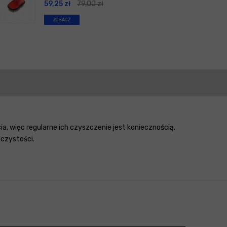
59,25
zł
79,00
zł
ZOBACZ
, więc regularne ich czyszczenie jest koniecznością.
czystości.