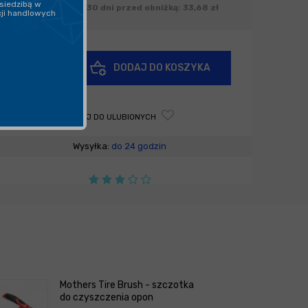
siedzibą w
Najniższa cena z 30 dni przed obniżką: 33,68 zł
cji handlowych
+
DODAJ DO KOSZYKA
-
DODAJ DO ULUBIONYCH
Wysyłka:
do 24 godzin
Mothers Tire Brush - szczotka
do czyszczenia opon