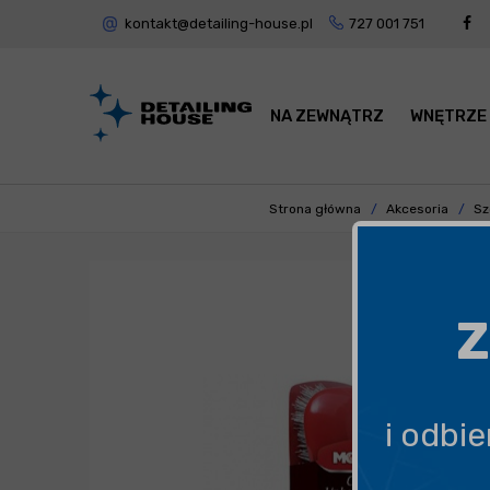
kontakt@detailing-house.pl
727 001 751
NA ZEWNĄTRZ
WNĘTRZE
Strona główna
Akcesoria
Sz
Z
i odbi