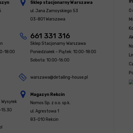
I
szyn
Sklep stacjonarny Warszawa
O 
5
ul. Jana Zamoyskiego 53
03-801 Warszawa
Mi
K
661 331 316
Ak
yn
Sklep Stacjonarny Warszawa
N
00-18:00
Poniedziałek – Piątek: 10:00-18:00
Li
Sobota: 10:00-16:00
Cz
Po
warszawa@detailing-house.pl
Magazyn Rekcin
a Wysyłek
Nomos Sp. z o.o. sp.k.
-15.30
ul. Agrestowa 1
83-010 Rekcin
pl