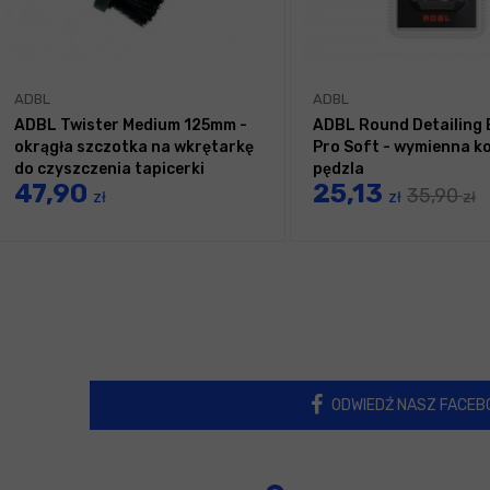
ADBL
ADBL
ADBL Twister Medium 125mm -
ADBL Round Detailing
okrągła szczotka na wkrętarkę
Pro Soft - wymienna 
do czyszczenia tapicerki
pędzla
47,90
25,13
35,90
zł
zł
zł
ODWIEDŹ NASZ FACEB