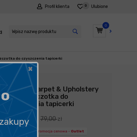
0
Profil klienta
Ulubione
0
I
PROMOCJE
zczotka do czyszczenia tapicerki
×
Producent:
Mothers
Mothers Carpet & Upholstery
go
Brush - szczotka do
czyszczenia tapicerki
59,25
79,00
zł
zł
 zakupy
cena obniżona:
promocja cenowa -
Outlet