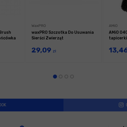
WaxPRO
AMiO
 Brush
waxPRO Szczotka Do Usuwania
AMiO 040
końcówka
Sierści Zwierząt
tapicerk
29,09
13,4
zł
OOK