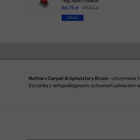
felg, opon i nadkoli
66,75
zł
89,00
zł
ZOBACZ
Mothers Carpet & Upholstery Brush
– utrzymanie fo
Szczotka z antypoślizgowym, sztywnym uchwytem w e