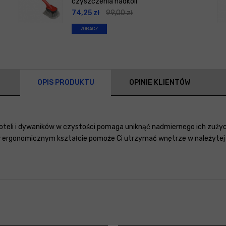
czyszczenia nadkoli
74,25
zł
99,00
zł
ZOBACZ
OPIS PRODUKTU
OPINIE KLIENTÓW
teli i dywaników w czystości pomaga uniknąć nadmiernego ich zużycia
rgonomicznym kształcie pomoże Ci utrzymać wnętrze w należytej 