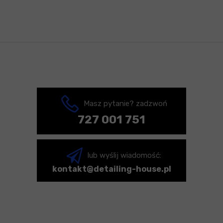
Masz pytanie? zadzwoń
727 001 751
lub wyślij wiadomość:
kontakt@detailing-house.pl