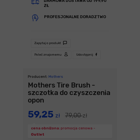
DARMOWA DOSTAWA OD 199,90
ZŁ
PROFESJONALNE DORADZTWO
Zapytaj o produkt
Poleć znajomemu
Udostępnij
Producent:
Mothers
Mothers Tire Brush -
szczotka do czyszczenia
opon
59,25
79,00
zł
zł
cena obniżona:
promocja cenowa -
Outlet