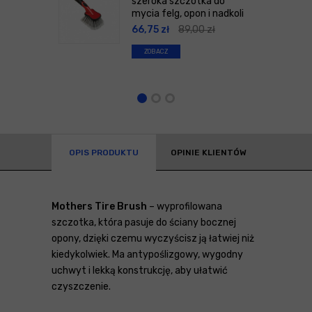
szeroka szczotka do
mycia felg, opon i nadkoli
66,75
zł
89,00
zł
ZOBACZ
OPIS PRODUKTU
OPINIE KLIENTÓW
Mothers Tire Brush
– wyprofilowana
szczotka, która pasuje do ściany bocznej
opony, dzięki czemu wyczyścisz ją łatwiej niż
kiedykolwiek. Ma antypoślizgowy, wygodny
uchwyt i lekką konstrukcję, aby ułatwić
czyszczenie.