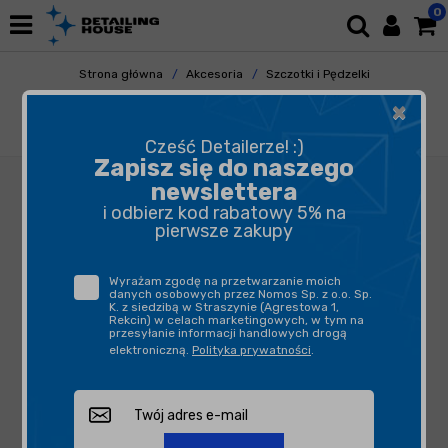
0
Strona główna
Akcesoria
Szczotki i Pędzelki
Do Kół
×
Mothers Tire Brush - szczotka do
czyszczenia opon
Cześć Detailerze! :)
Zapisz się do naszego
newslettera
i odbierz kod rabatowy 5% na
pierwsze zakupy
Wyrażam zgodę na przetwarzanie moich
danych osobowych przez Nomos Sp. z o.o. Sp.
K. z siedzibą w Straszynie (Agrestowa 1,
Rekcin) w celach marketingowych, w tym na
przesyłanie informacji handlowych drogą
elektroniczną.
Polityka prywatności
.