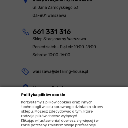
ul. Jana Zamoyskiego 53
03-801 Warszawa
661 331 316
Sklep Stacjonarny Warszawa
Poniedziałek – Piątek: 10:00-18:00
Sobota: 10:00-16:00
warszawa@detailing-house.pl
Magazyn Rekcin
Polityka plików cookie
Nomos Sp. z o.o. sp.k.
Korzystamy z plików cookies oraz innych
ul. Agrestowa 1
technologii w celu sprawnego działania strony
sklepu. Możesz zdecydować o tym, które
83-010 Rekcin
rodzaje plików chcesz wyłączyć.
Klikając w [ustawienia] dowiesz się więcej i w
razie potrzeby zmienisz swoje preferencje