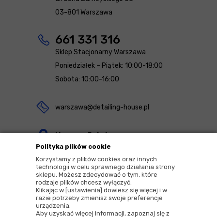
03-801 Warszawa
661 331 316
Sklep Stacjonarny Warszawa
Poniedziałek – Piątek: 10:00-18:00
Sobota: 10:00-16:00
warszawa@detailing-house.pl
Magazyn Rekcin
Polityka plików cookie
Nomos Sp. z o.o. sp.k.
Korzystamy z plików cookies oraz innych
ul. Agrestowa 1
technologii w celu sprawnego działania strony
sklepu. Możesz zdecydować o tym, które
83-010 Rekcin
rodzaje plików chcesz wyłączyć.
Klikając w [ustawienia] dowiesz się więcej i w
razie potrzeby zmienisz swoje preferencje
urządzenia.
Aby uzyskać więcej informacji, zapoznaj się z