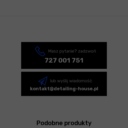
Masz pytanie? zadzwoń
727 001 751
lub wyślij wiadomość:
kontakt@detailing-house.pl
Podobne produkty