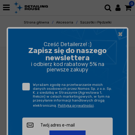
0
Strona główna
Akcesoria
Szczotki i Pędzelki
Do Kół
×
Vikan Hand Brush 524652 - delikatna
szczotka do mycia felg
Cześć Detailerze! :)
Zapisz się do naszego
newslettera
i odbierz kod rabatowy 5% na
pierwsze zakupy
Wyrażam zgodę na przetwarzanie moich
danych osobowych przez Nomos Sp. z o.o. Sp.
K. z siedzibą w Straszynie (Agrestowa 1,
Rekcin) w celach marketingowych, w tym na
przesyłanie informacji handlowych drogą
elektroniczną.
Polityka prywatności
.