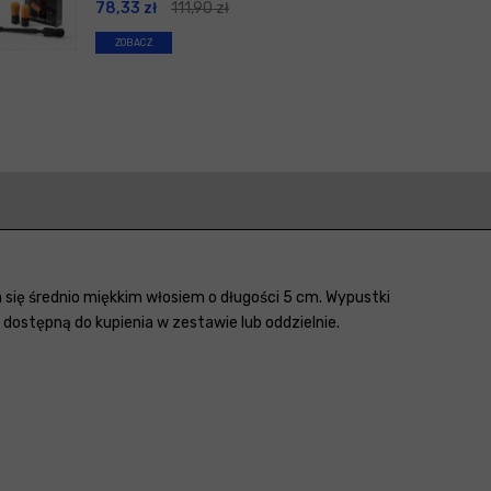
78,33
zł
111,90
zł
ZOBACZ
się średnio miękkim włosiem o długości 5 cm. Wypustki
dostępną do kupienia w zestawie lub oddzielnie.