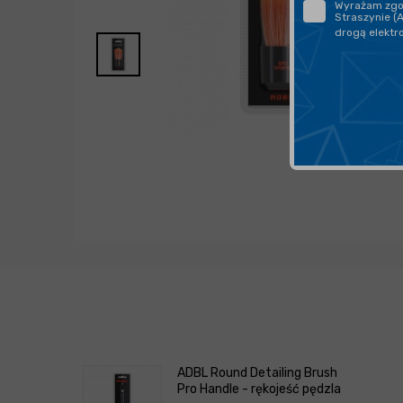
Wyrażam zgod
Straszynie (
drogą elektr
ADBL Round Detailing Brush
Pro Handle - rękojeść pędzla