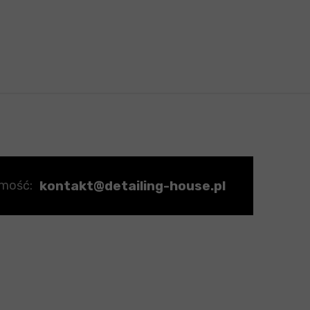
kontakt@detailing-house.pl
omość: