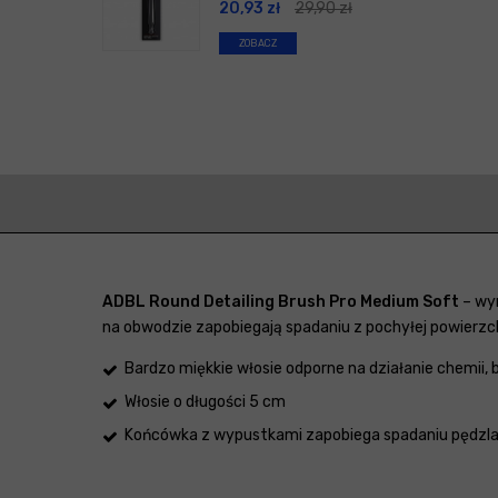
20,93
zł
29,90
zł
ZOBACZ
ADBL Round Detailing Brush Pro Medium Soft
– wym
na obwodzie zapobiegają spadaniu z pochyłej powierzch
Bardzo miękkie włosie odporne na działanie chemii,
Włosie o długości 5 cm
Końcówka z wypustkami zapobiega spadaniu pędzla 