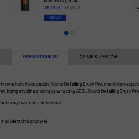
końcówka pędzla
25,13
zł
35,90
zł
ZOBACZ
OPIS PRODUKTU
OPINIE KLIENTÓW
ienna końcówka pędzla Round Detailing Brush Pro, charakteryzująca 
ni. Kompatybilna z odkręcaną rączką ADBL Round Detailing Brush Pro 
 bardzo wytrzymałe, niełamliwe
z powierzchni pochyłej