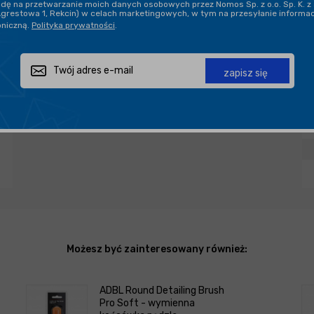
ę na przetwarzanie moich danych osobowych przez Nomos Sp. z o.o. Sp. K. z 
DARMOWA DOSTAWA OD 199,90 ZŁ
Agrestowa 1, Rekcin) w celach marketingowych, w tym na przesyłanie informa
oniczną.
Polityka prywatności
.
PROFESJONALNE DORADZTWO
zapisz się
Zapytaj o produkt
Poleć znajomemu
Udostępnij
Możesz być zainteresowany również:
ADBL Round Detailing Brush
Pro Soft - wymienna