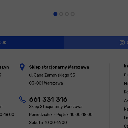
OOK
I
szyn
Sklep stacjonarny Warszawa
O 
5
ul. Jana Zamoyskiego 53
03-801 Warszawa
Mi
K
661 331 316
Ak
yn
Sklep Stacjonarny Warszawa
N
00-18:00
Poniedziałek – Piątek: 10:00-18:00
Li
Sobota: 10:00-16:00
Cz