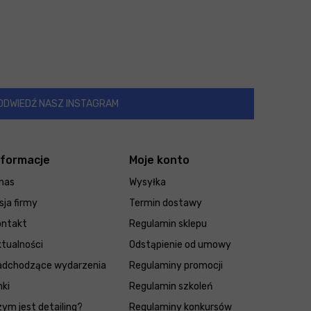
ODWIEDŹ NASZ INSTAGRAM
nformacje
Moje konto
nas
Wysyłka
sja firmy
Termin dostawy
ontakt
Regulamin sklepu
tualności
Odstąpienie od umowy
adchodzące wydarzenia
Regulaminy promocji
nki
Regulamin szkoleń
ym jest detailing?
Regulaminy konkursów