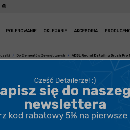
POLEROWANIE
OKLEJANIE
AKCESORIA
PRODUCENC
ędzelki
Do Elementów Zewnętrznych
ADBL Round Detailing Brush Pro
Wymienna końcówka pędzla Round Detailing Brush Pro,
Cześć Detailerze! :)
charakteryzująca się średnio miękkim włosiem o długości 5
apisz się do nasze
cm.
newslettera
czytaj
dalej
erz kod rabatowy 5% na pierwsze
BEZPIECZNA WYSYŁKA