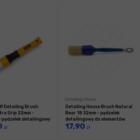
Detailing House
ff Detailing Brush
Detailing House Brush Natural
ltra Grip 22mm -
Bear 18 32mm - pędzelek
y pędzelek detailingowy
detailingowy do elementów
0
17,90
zewnętrznych
zł
zł