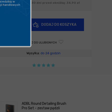
siedzibą w
Najniższa cena z 30 dni przed obniżką: 34,90 zł
cji handlowych
+
DODAJ DO KOSZYKA
-
DODAJ DO ULUBIONYCH
Wysyłka:
do 24 godzin
ADBL Round Detailing Brush
Pro Set - zestaw pędzli