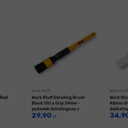
Work Stuff
Work Stuff
 Red
Work Stuff Detailing Brush
Work Stu
Black Ultra Grip 24mm -
Albino U
pędzelek detailingowy z
delikatn
29,90
34,9
twardym włosiem
zł