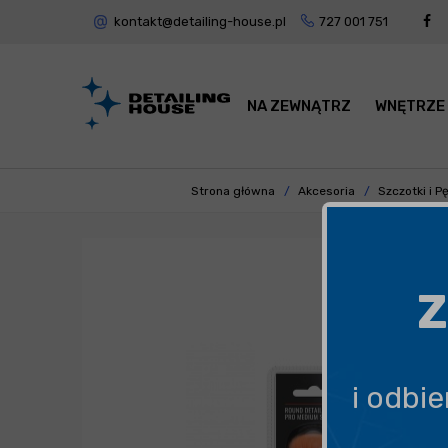
kontakt@detailing-house.pl
727 001 751
NA ZEWNĄTRZ
WNĘTRZE
Strona główna
Akcesoria
Szczotki i P
Z
i odbi