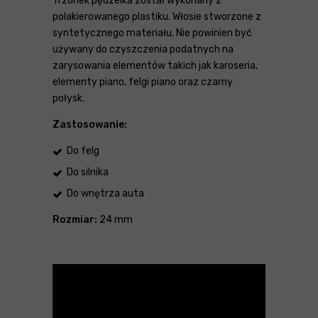
Trzonek pędzelka został wykonany z
polakierowanego plastiku. Włosie stworzone z
syntetycznego materiału. Nie powinien być
używany do czyszczenia podatnych na
zarysowania elementów takich jak karoseria,
elementy piano, felgi piano oraz czarny
połysk.
Zastosowanie:
Do felg
Do silnika
Do wnętrza auta
Rozmiar:
24 mm