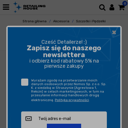
0
Strona główna
Akcesoria
Szczotki i Pędzelki
Do Elementów Zewnętrznych
×
Work Stuff Detailing Brush Black 24mm -
pędzelek detailingowy do felg, progów, wnęk,
Cześć Detailerze! :)
komory silnika
Zapisz się do naszego
newslettera
i odbierz kod rabatowy 5% na
pierwsze zakupy
Wyrażam zgodę na przetwarzanie moich
danych osobowych przez Nomos Sp. z o.o. Sp.
K. z siedzibą w Straszynie (Agrestowa 1,
Rekcin) w celach marketingowych, w tym na
przesyłanie informacji handlowych drogą
elektroniczną.
Polityka prywatności
.