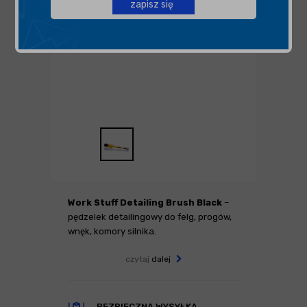
zapisz się
Work Stuff Detailing Brush Black
–
pędzelek detailingowy do felg, progów,
wnęk, komory silnika.
czytaj
dalej
BEZPIECZNA WYSYŁKA