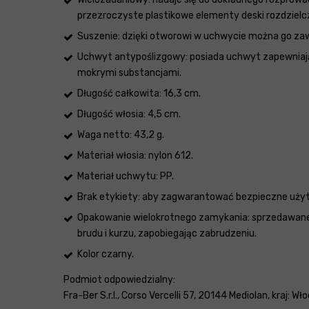
przezroczyste plastikowe elementy deski rozdzielcz
Suszenie: dzięki otworowi w uchwycie można go zawi
Uchwyt antypoślizgowy: posiada uchwyt zapewniając
mokrymi substancjami.
Długość całkowita: 16,3 cm.
Długość włosia: 4,5 cm.
Waga netto: 43,2 g.
Materiał włosia: nylon 612.
Materiał uchwytu: PP.
Brak etykiety: aby zagwarantować bezpieczne użytk
Opakowanie wielokrotnego zamykania: sprzedawane
brudu i kurzu, zapobiegając zabrudzeniu.
Kolor czarny.
Podmiot odpowiedzialny:
Fra-Ber S.r.l., Corso Vercelli 57, 20144 Mediolan, kraj: Wł