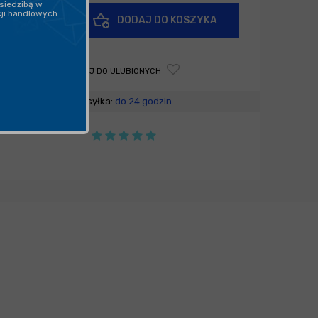
siedzibą w
+
cji handlowych
DODAJ DO KOSZYKA
-
DODAJ DO ULUBIONYCH
Wysyłka:
do 24 godzin