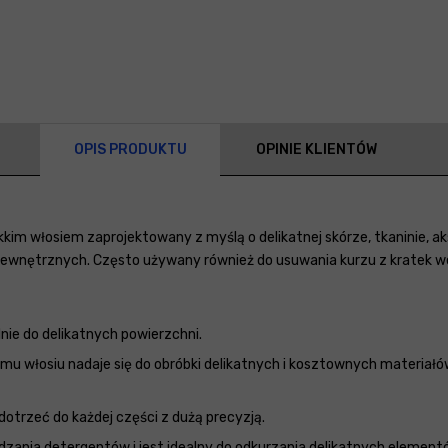
OPIS PRODUKTU
OPINIE KLIENTÓW
kkim włosiem zaprojektowany z myślą o delikatnej skórze, tkaninie, a
ewnętrznych. Często używany również do usuwania kurzu z kratek w
alnie do delikatnych powierzchni.
emu włosiu nadaje się do obróbki delikatnych i kosztownych materiałów
dotrzeć do każdej części z dużą precyzją.
zania detergentów i jest idealny do odkurzania delikatnych elementó