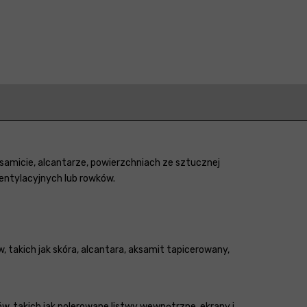
ksamicie, alcantarze, powierzchniach ze sztucznej
entylacyjnych lub rowków.
, takich jak skóra, alcantara, aksamit tapicerowany,
w, takich jak polerowane listwy wewnętrzne, ekrany i