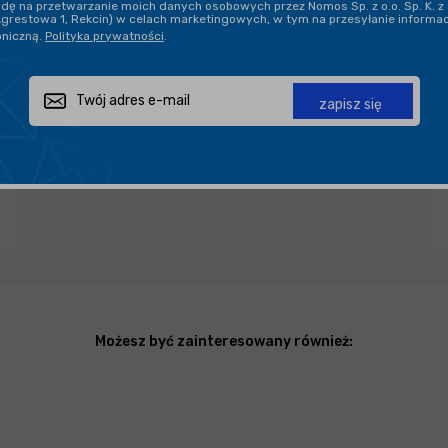
ę na przetwarzanie moich danych osobowych przez Nomos Sp. z o.o. Sp. K. z 
Agrestowa 1, Rekcin) w celach marketingowych, w tym na przesyłanie informa
oniczną.
Polityka prywatności
.
DARMOWA DOSTAWA OD 199,90 ZŁ
PROFESJONALNE DORADZTWO
zapisz się
Zapytaj o produkt
Poleć znajomemu
Udostępnij
Możesz być zainteresowany również: