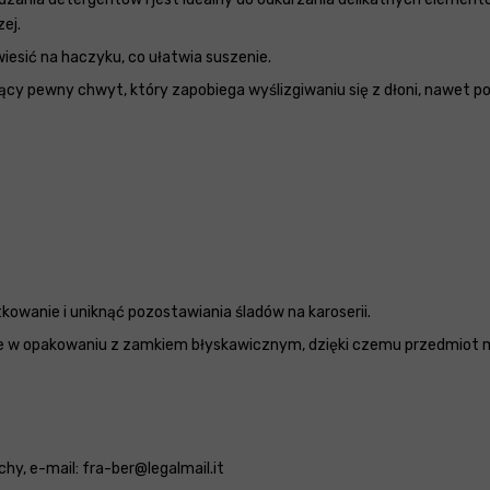
ej.
esić na haczyku, co ułatwia suszenie.
y pewny chwyt, który zapobiega wyślizgiwaniu się z dłoni, nawet p
owanie i uniknąć pozostawiania śladów na karoserii.
 w opakowaniu z zamkiem błyskawicznym, dzięki czemu przedmiot m
ochy, e-mail: fra-ber@legalmail.it