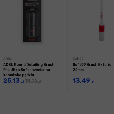
ADBL
Soft99
ADBL Round Detailing Brush
Soft99 Brush Exterior
Pro Ultra Soft - wymienna
24mm
końcówka pędzla
25,13
13,49
35,90
zł
zł
zł