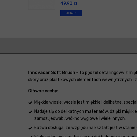
49,90
zł
ZOBACZ
Innovacar Soft Brush
– to pędzel detailingowy z mię
skóry oraz plastikowych elementach wewnętrznych i z
Główne cechy:
Miękkie włosie: włosie jest miękkie i delikatne, specj
Nadaje się do delikatnych materiałów: dzięki miękki
zamsz, jedwab, włókno węglowe i wiele innych.
Łatwa obsługa: ze względu na kształt jest w stanie 
Wielozadaniowy: nadaje się do dokładnego rozprowad