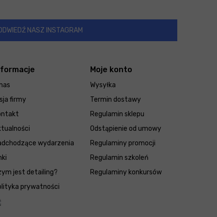
ODWIEDŹ NASZ INSTAGRAM
nformacje
Moje konto
nas
Wysyłka
sja firmy
Termin dostawy
ontakt
Regulamin sklepu
tualności
Odstąpienie od umowy
adchodzące wydarzenia
Regulaminy promocji
nki
Regulamin szkoleń
ym jest detailing?
Regulaminy konkursów
lityka prywatności