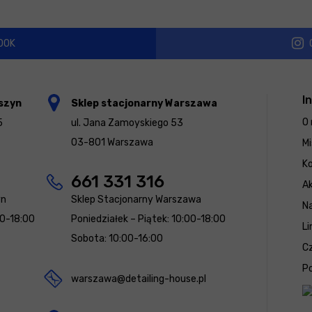
OOK
I
szyn
Sklep stacjonarny Warszawa
O 
5
ul. Jana Zamoyskiego 53
03-801 Warszawa
Mi
K
661 331 316
Ak
yn
Sklep Stacjonarny Warszawa
N
00-18:00
Poniedziałek – Piątek: 10:00-18:00
Li
Sobota: 10:00-16:00
Cz
Po
warszawa@detailing-house.pl