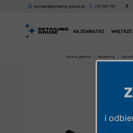
kontakt@detailing-house.pl
727 001 751
NA ZEWNĄTRZ
WNĘTRZE
Strona główna
Akcesoria
Szczotk
Z
i odbi