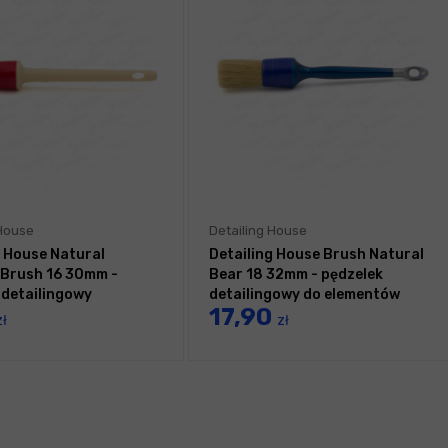
 House
Detailing House
g House Natural
Detailing House Brush Natural
Brush 16 30mm -
Bear 18 32mm - pędzelek
 detailingowy
detailingowy do elementów
17,90
zewnętrznych
zł
zł