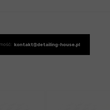
kontakt@detailing-house.pl
omość: