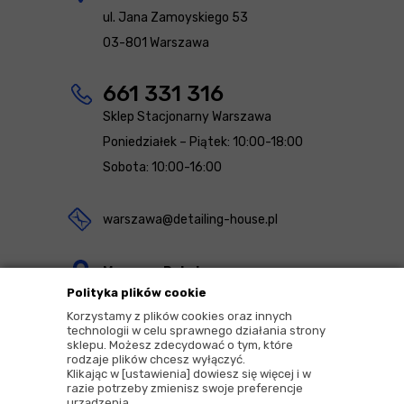
ul. Jana Zamoyskiego 53
03-801 Warszawa
661 331 316
Sklep Stacjonarny Warszawa
Poniedziałek – Piątek: 10:00-18:00
Sobota: 10:00-16:00
warszawa@detailing-house.pl
Magazyn Rekcin
Polityka plików cookie
Nomos Sp. z o.o. sp.k.
Korzystamy z plików cookies oraz innych
ul. Agrestowa 1
technologii w celu sprawnego działania strony
sklepu. Możesz zdecydować o tym, które
83-010 Rekcin
rodzaje plików chcesz wyłączyć.
Klikając w [ustawienia] dowiesz się więcej i w
razie potrzeby zmienisz swoje preferencje
urządzenia.