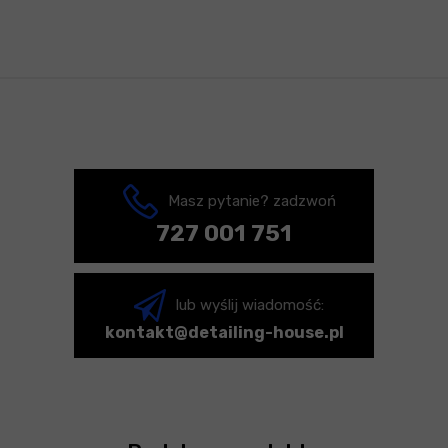
Masz pytanie? zadzwoń
727 001 751
lub wyślij wiadomość:
kontakt@detailing-house.pl