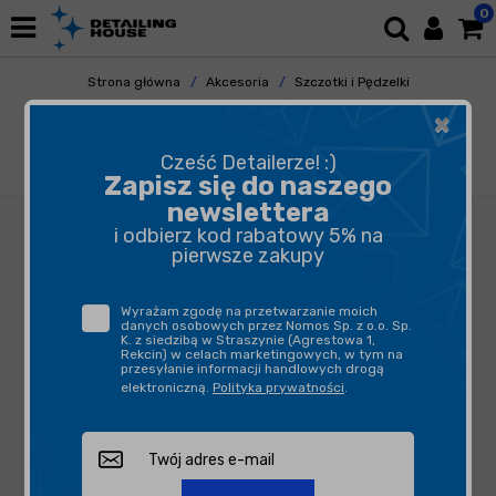
0
Strona główna
Akcesoria
Szczotki i Pędzelki
Do Elementów Zewnętrznych
×
Work Stuff Detailing Brush Rubber Albino
24mm - delikatny pędzelek detailingowy do
Cześć Detailerze! :)
wnętrza i skóry
Zapisz się do naszego
newslettera
i odbierz kod rabatowy 5% na
pierwsze zakupy
Wyrażam zgodę na przetwarzanie moich
danych osobowych przez Nomos Sp. z o.o. Sp.
K. z siedzibą w Straszynie (Agrestowa 1,
Rekcin) w celach marketingowych, w tym na
przesyłanie informacji handlowych drogą
elektroniczną.
Polityka prywatności
.