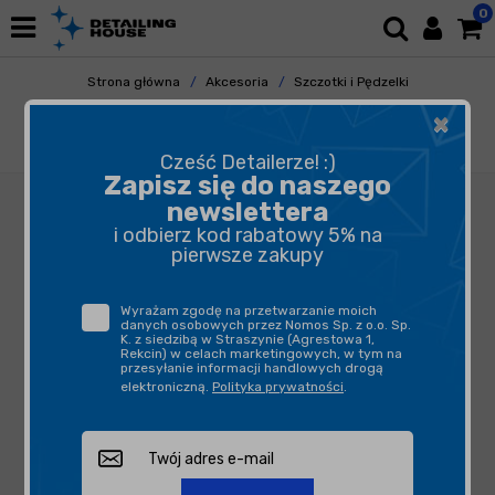
0
Strona główna
Akcesoria
Szczotki i Pędzelki
Do Elementów Zewnętrznych
×
Work Stuff Detailing Brush Rubber Classic
30mm - uniwersalny pędzelek detailingowy
Cześć Detailerze! :)
Zapisz się do naszego
newslettera
i odbierz kod rabatowy 5% na
pierwsze zakupy
Wyrażam zgodę na przetwarzanie moich
danych osobowych przez Nomos Sp. z o.o. Sp.
K. z siedzibą w Straszynie (Agrestowa 1,
Rekcin) w celach marketingowych, w tym na
przesyłanie informacji handlowych drogą
elektroniczną.
Polityka prywatności
.