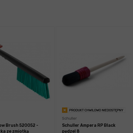
Schuller
ow Brush 520052 -
Schuller Ampera RP Black
ka ze zmiotką
pędzel 8