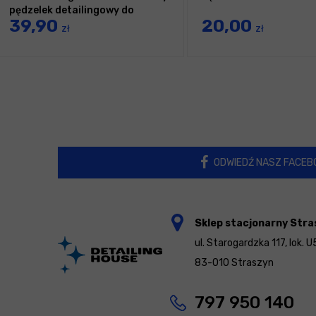
pędzelek detailingowy do
39,90
20,00
wnętrza i skóry
zł
zł
ODWIEDŹ NASZ FACEB
Sklep stacjonarny Stra
ul. Starogardzka 117, lok. U
83-010 Straszyn
797 950 140