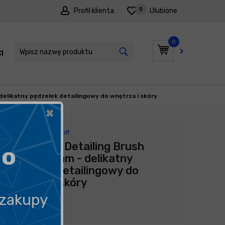
0
Profil klienta
Ulubione
0
I
PROMOCJE
delikatny pędzelek detailingowy do wnętrza i skóry
×
Producent:
Work Stuff
Work Stuff Detailing Brush
go
Albino 30mm - delikatny
pędzelek detailingowy do
wnętrza i skóry
 zakupy
39,90
zł