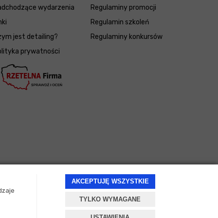
adchodzące wydarzenia
Regulaminy promocji
nki
Regulamin szkoleń
ym jest detailing?
Regulaminy konkursów
lityka prywatności
AKCEPTUJĘ WSZYSTKIE
dzaje
TYLKO WYMAGANE
Projekt i oprogramowanie sklepu:
ebexo
USTAWIENIA