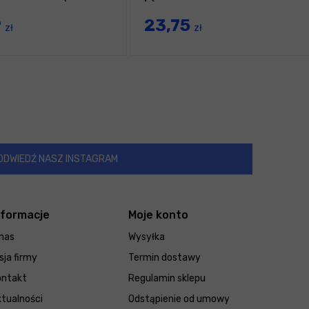
9
23,75
zł
zł
ODWIEDŹ NASZ INSTAGRAM
nformacje
Moje konto
nas
Wysyłka
sja firmy
Termin dostawy
ontakt
Regulamin sklepu
tualności
Odstąpienie od umowy