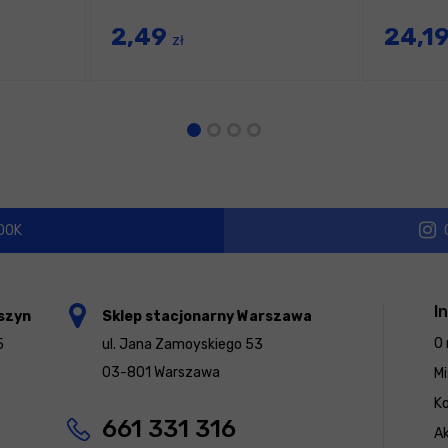
2,49
24,1
zł
OOK
I
szyn
Sklep stacjonarny Warszawa
O 
5
ul. Jana Zamoyskiego 53
03-801 Warszawa
Mi
K
661 331 316
Ak