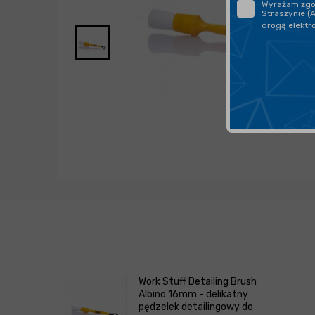
Wyrażam zgod
Straszynie (
drogą elektr
Work Stuff Detailing Brush
Albino 16mm - delikatny
pędzelek detailingowy do