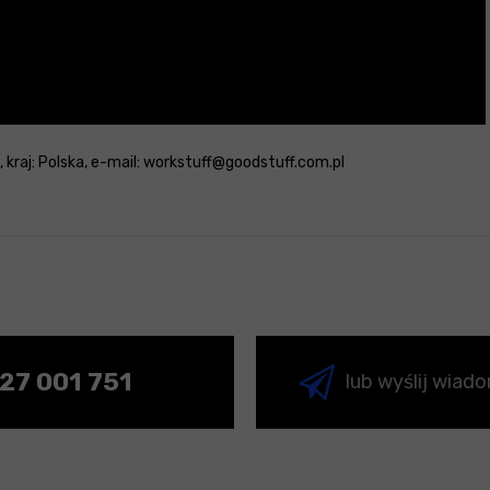
e, kraj: Polska, e-mail: workstuff@goodstuff.com.pl
27 001 751
lub wyślij wiad