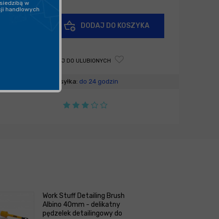
siedzibą w
cji handlowych
+
DODAJ DO KOSZYKA
-
DODAJ DO ULUBIONYCH
Wysyłka:
do 24 godzin
Work Stuff Detailing Brush
Albino 40mm - delikatny
pędzelek detailingowy do