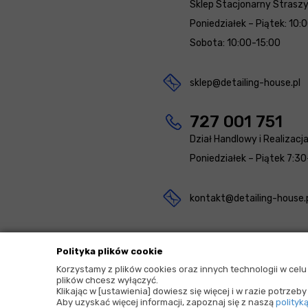
Sklep Stacjonarny Strasz
Poniedziałek – Piątek: 10:
Sobota: 10:00-15:00
sklep@detailing-house.pl
727 001 751
Dział Handlowy i Realizacj
Poniedziałek – Piątek 7:30
kontakt@detailing-house.
Polityka plików cookie
Korzystamy z plików cookies oraz innych technologii w cel
plików chcesz wyłączyć.
2026 © Copyrights by |
Detailing House
Klikając w [ustawienia] dowiesz się więcej i w razie potrze
Aby uzyskać więcej informacji, zapoznaj się z naszą
polityk