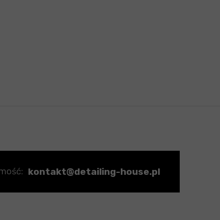
kontakt@detailing-house.pl
omość: