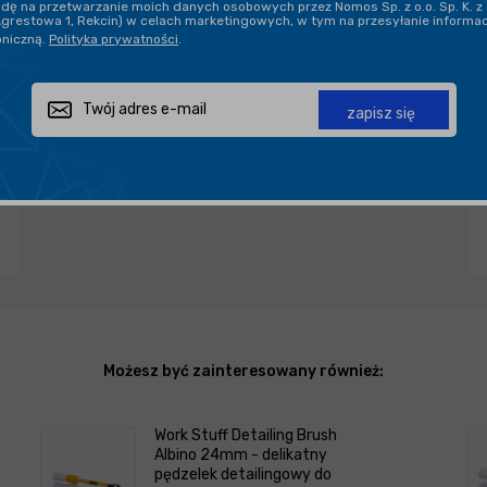
ę na przetwarzanie moich danych osobowych przez Nomos Sp. z o.o. Sp. K. z 
Agrestowa 1, Rekcin) w celach marketingowych, w tym na przesyłanie informa
oniczną.
Polityka prywatności
.
PROFESJONALNE DORADZTWO
zapisz się
Zapytaj o produkt
Poleć znajomemu
Udostępnij
Możesz być zainteresowany również:
Work Stuff Detailing Brush
Albino 24mm - delikatny
pędzelek detailingowy do