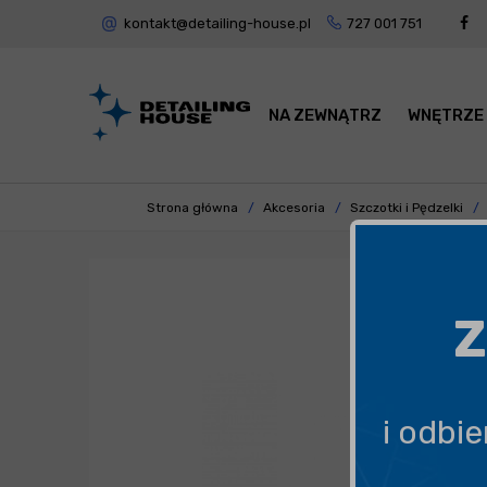
kontakt@detailing-house.pl
727 001 751
NA ZEWNĄTRZ
WNĘTRZE
Strona główna
Akcesoria
Szczotki i Pędzelki
Z
i odbi