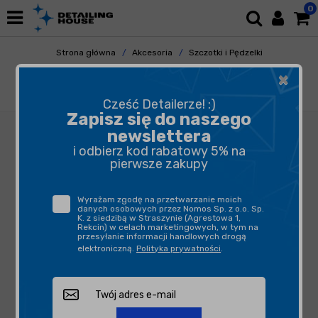
0
Strona główna
Akcesoria
Szczotki i Pędzelki
Do Elementów Zewnętrznych
×
Fresso Pędzelek Detailing Brush No.16 30 mm
- pędzelek detailingowy
Cześć Detailerze! :)
Zapisz się do naszego
newslettera
i odbierz kod rabatowy 5% na
pierwsze zakupy
Wyrażam zgodę na przetwarzanie moich
danych osobowych przez Nomos Sp. z o.o. Sp.
K. z siedzibą w Straszynie (Agrestowa 1,
Rekcin) w celach marketingowych, w tym na
przesyłanie informacji handlowych drogą
elektroniczną.
Polityka prywatności
.