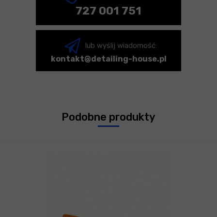
727 001 751
lub wyślij wiadomość:
kontakt@detailing-house.pl
Podobne produkty