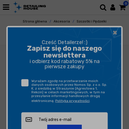
0
Strona główna
Akcesoria
Szczotki i Pędzelki
Do Elementów Zewnętrznych
×
Work Stuff Detailing Brush Classic 30mm -
uniwersalny pędzelek detailingowy
Cześć Detailerze! :)
Zapisz się do naszego
newslettera
i odbierz kod rabatowy 5% na
pierwsze zakupy
Wyrażam zgodę na przetwarzanie moich
danych osobowych przez Nomos Sp. z o.o. Sp.
K. z siedzibą w Straszynie (Agrestowa 1,
Rekcin) w celach marketingowych, w tym na
przesyłanie informacji handlowych drogą
elektroniczną.
Polityka prywatności
.