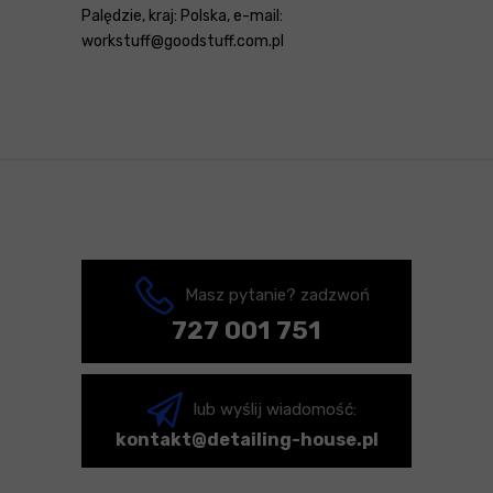
Palędzie, kraj: Polska, e-mail:
workstuff@goodstuff.com.pl
Masz pytanie? zadzwoń
727 001 751
lub wyślij wiadomość:
kontakt@detailing-house.pl