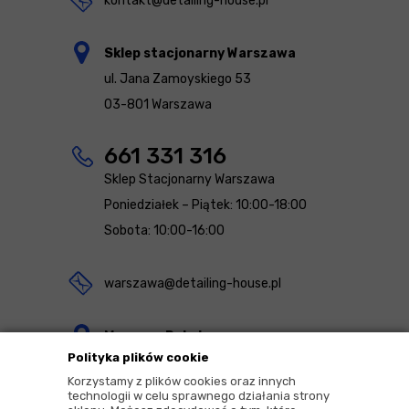
kontakt@detailing-house.pl
Sklep stacjonarny Warszawa
ul. Jana Zamoyskiego 53
03-801 Warszawa
661 331 316
Sklep Stacjonarny Warszawa
Poniedziałek – Piątek: 10:00-18:00
Sobota: 10:00-16:00
warszawa@detailing-house.pl
Magazyn Rekcin
Polityka plików cookie
Nomos Sp. z o.o. sp.k.
Korzystamy z plików cookies oraz innych
ul. Agrestowa 1
technologii w celu sprawnego działania strony