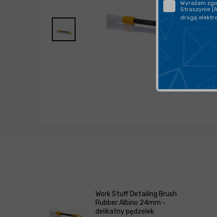
Wyrażam zgod
Straszynie (
drogą elektr
Work Stuff Detailing Brush
Rubber Albino 24mm -
delikatny pędzelek