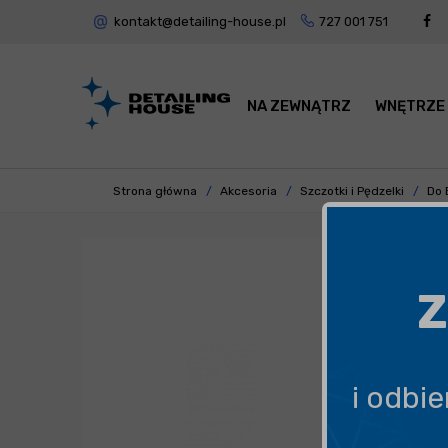
kontakt@detailing-house.pl
727 001 751
NA ZEWNĄTRZ
WNĘTRZE
Strona główna
Akcesoria
Szczotki i Pędzelki
Do 
Z
i odbi