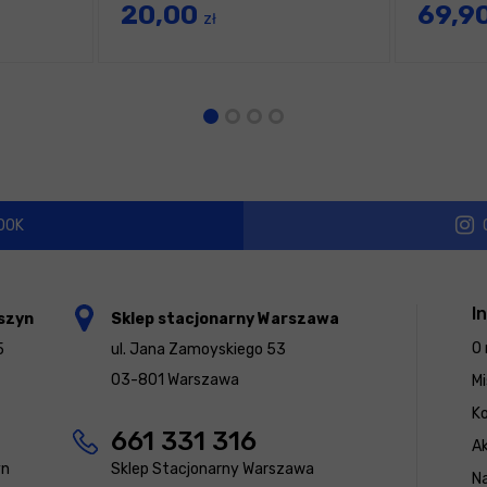
20,00
69,9
zł
OOK
I
szyn
Sklep stacjonarny Warszawa
O 
5
ul. Jana Zamoyskiego 53
03-801 Warszawa
Mi
K
661 331 316
Ak
yn
Sklep Stacjonarny Warszawa
N