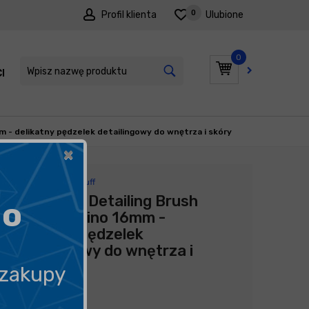
0
Profil klienta
Ulubione
0
I
PROMOCJE
m - delikatny pędzelek detailingowy do wnętrza i skóry
×
Producent:
Work Stuff
Work Stuff Detailing Brush
go
Rubber Albino 16mm -
delikatny pędzelek
detailingowy do wnętrza i
skóry
 zakupy
29,90
zł