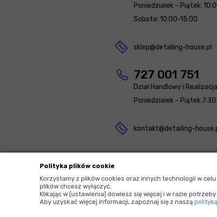
Poniedziałek – Piątek: 10:
Sobota: 10:00-15:00
sklep@detailing-house.pl
727 001 751
Dział Handlowy i Realizacj
Poniedziałek – Piątek 7:30
kontakt@detailing-house.
Polityka plików cookie
Korzystamy z plików cookies oraz innych technologii w cel
plików chcesz wyłączyć.
2026 © Copyrights by |
Detailing House
Klikając w [ustawienia] dowiesz się więcej i w razie potrze
Aby uzyskać więcej informacji, zapoznaj się z naszą
polityk