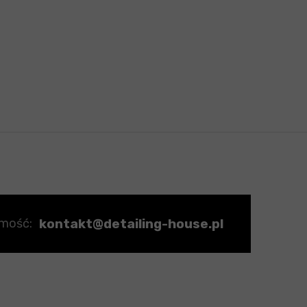
kontakt@detailing-house.pl
omość: