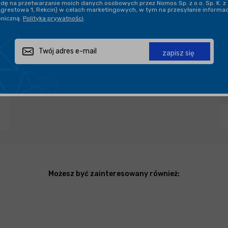
ę na przetwarzanie moich danych osobowych przez Nomos Sp. z o.o. Sp. K. z 
Agrestowa 1, Rekcin) w celach marketingowych, w tym na przesyłanie informa
oniczną.
Polityka prywatności
.
PROFESJONALNE DORADZTWO
zapisz się
Zapytaj o produkt
Poleć znajomemu
Udostępnij
Możesz być zainteresowany również: