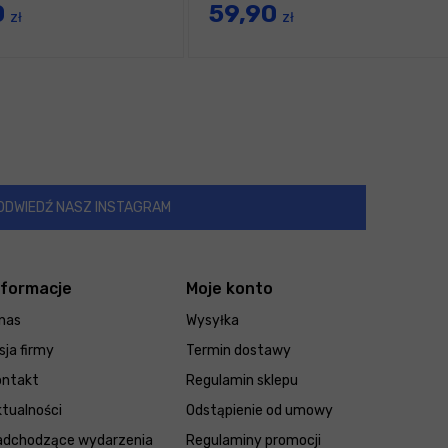
0
59,90
wnętrza i skóry
zł
zł
ODWIEDŹ NASZ INSTAGRAM
nformacje
Moje konto
nas
Wysyłka
sja firmy
Termin dostawy
ontakt
Regulamin sklepu
tualności
Odstąpienie od umowy
adchodzące wydarzenia
Regulaminy promocji