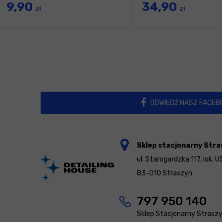
9,90
34,90
zł
zł
ODWIEDŹ NASZ FACEB
Sklep stacjonarny Stra
ul. Starogardzka 117, lok. U
83-010 Straszyn
797 950 140
Sklep Stacjonarny Strasz