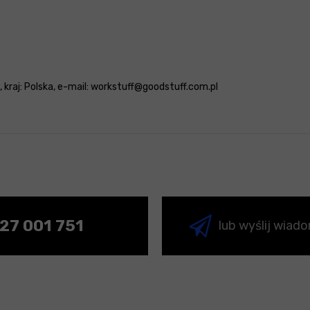
e, kraj: Polska, e-mail: workstuff@goodstuff.com.pl
27 001 751
lub wyślij wiad