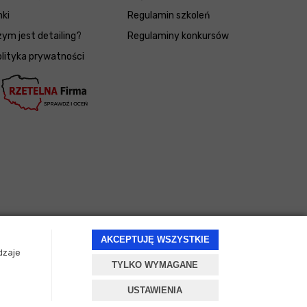
nki
Regulamin szkoleń
ym jest detailing?
Regulaminy konkursów
lityka prywatności
AKCEPTUJĘ WSZYSTKIE
dzaje
TYLKO WYMAGANE
Projekt i oprogramowanie sklepu:
ebexo
USTAWIENIA