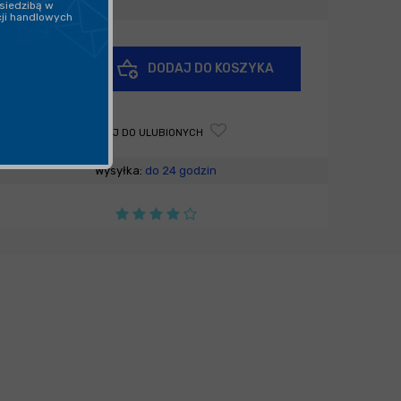
siedzibą w
cji handlowych
+
DODAJ DO KOSZYKA
-
DODAJ DO ULUBIONYCH
Wysyłka:
do 24 godzin