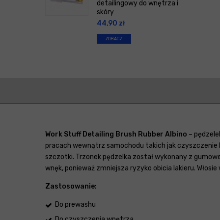
detailingowy do wnętrza i
skóry
44,90
zł
ZOBACZ
Work Stuff Detailing Brush Rubber Albino
– pędzele
pracach wewnątrz samochodu takich jak czyszczenie k
szczotki. Trzonek pędzelka został wykonany z gumowe
wnęk, ponieważ zmniejsza ryzyko obicia lakieru. Włosie
Zastosowanie:
Do prewashu
Do czyszczenia wnętrza