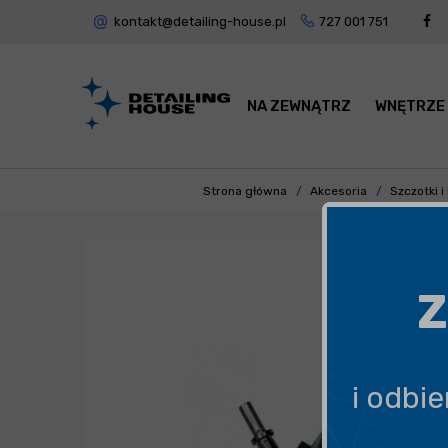
kontakt@detailing-house.pl
727 001 751
NA ZEWNĄTRZ
WNĘTRZE
Strona główna
Akcesoria
Szczotki i
Z
i odbi