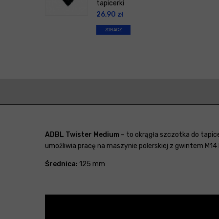
tapicerki
26,90
zł
ZOBACZ
ADBL Twister Medium
– to okrągła szczotka do tapic
umożliwia pracę na maszynie polerskiej z gwintem M14 
Średnica:
125 mm