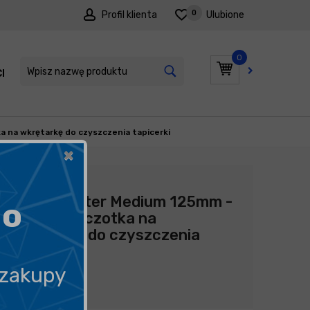
0
Profil klienta
Ulubione
0
I
PROMOCJE
 na wkrętarkę do czyszczenia tapicerki
×
Producent:
ADBL
ADBL Twister Medium 125mm -
go
okrągła szczotka na
wkrętarkę do czyszczenia
tapicerki
 zakupy
47,90
zł