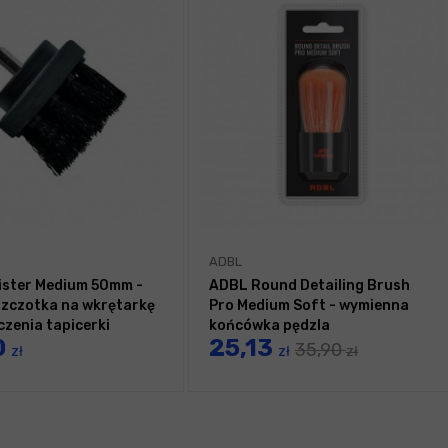
ADBL
ster Medium 50mm -
ADBL Round Detailing Brush
szczotka na wkrętarkę
Pro Medium Soft - wymienna
czenia tapicerki
końcówka pędzla
0
25,13
35,90
zł
zł
zł