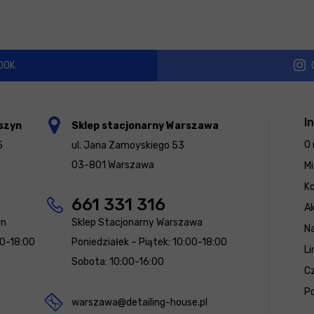
OOK
I
szyn
Sklep stacjonarny Warszawa
O 
5
ul. Jana Zamoyskiego 53
03-801 Warszawa
Mi
K
661 331 316
Ak
yn
Sklep Stacjonarny Warszawa
N
00-18:00
Poniedziałek – Piątek: 10:00-18:00
Li
Sobota: 10:00-16:00
Cz
Po
warszawa@detailing-house.pl