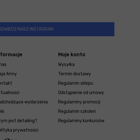
ODWIEDŹ NASZ INSTAGRAM
nformacje
Moje konto
nas
Wysyłka
sja firmy
Termin dostawy
ontakt
Regulamin sklepu
tualności
Odstąpienie od umowy
adchodzące wydarzenia
Regulaminy promocji
nki
Regulamin szkoleń
ym jest detailing?
Regulaminy konkursów
lityka prywatności