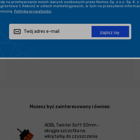
ę na przetwarzanie moich danych osobowych przez Nomos Sp. z o.o. Sp. K. z 
Agrestowa 1, Rekcin) w celach marketingowych, w tym na przesyłanie informa
oniczną.
Polityka prywatności
.
PROFESJONALNE DORADZTWO
zapisz się
Zapytaj o produkt
Poleć znajomemu
Udostępnij
Możesz być zainteresowany również:
ADBL Twister Soft 50mm -
okrągła szczotka na
wkrętarkę do czyszczenia