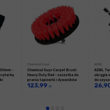
Chemical Guys
ADBL
100mm -
Chemical Guys Carpet Brush
ADBL Twi
krętarkę
Heavy Duty Red - szczotka do
okrągła 
ki
prania tapicerki i dywaników
do czysz
123,99
26,9
zł