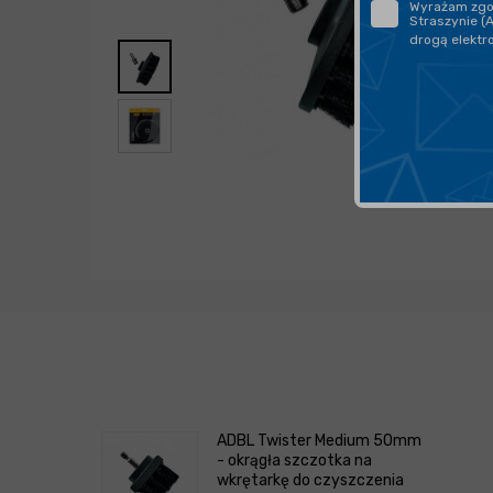
Wyrażam zgod
Straszynie (
drogą elektr
ADBL Twister Medium 50mm
- okrągła szczotka na
wkrętarkę do czyszczenia