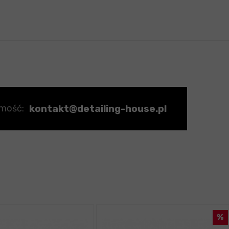
kontakt@detailing-house.pl
omość: