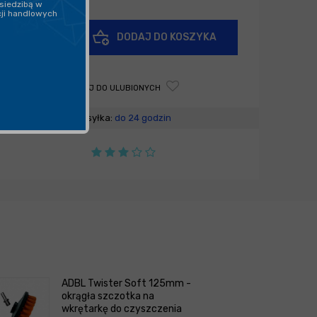
siedzibą w
cji handlowych
+
DODAJ DO KOSZYKA
-
DODAJ DO ULUBIONYCH
Wysyłka:
do 24 godzin
ADBL Twister Soft 125mm -
okrągła szczotka na
wkrętarkę do czyszczenia