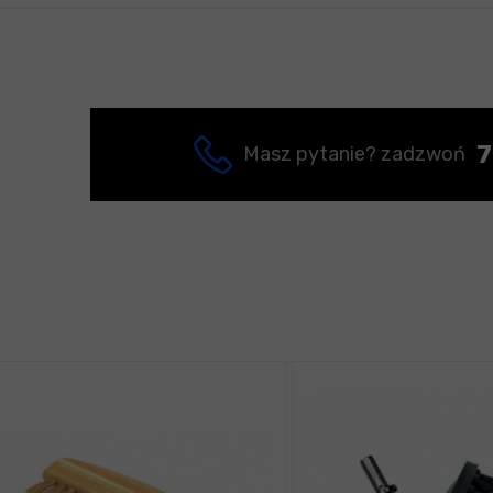
7
Masz pytanie? zadzwoń