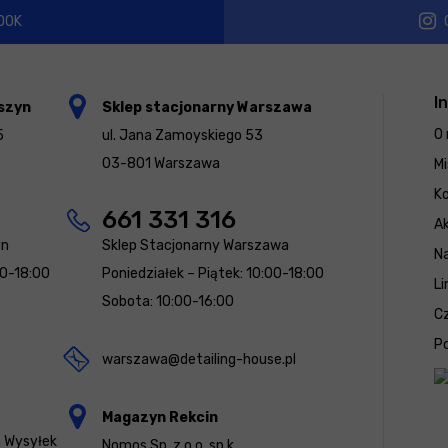
OOK
I
szyn
Sklep stacjonarny Warszawa
O 
5
ul. Jana Zamoyskiego 53
03-801 Warszawa
Mi
K
661 331 316
Ak
yn
Sklep Stacjonarny Warszawa
N
00-18:00
Poniedziałek – Piątek: 10:00-18:00
Li
Sobota: 10:00-16:00
Cz
Po
warszawa@detailing-house.pl
Magazyn Rekcin
a Wysyłek
Nomos Sp. z o.o. sp.k.