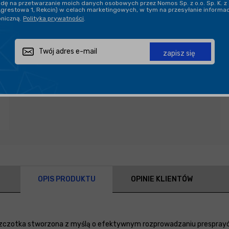
ę na przetwarzanie moich danych osobowych przez Nomos Sp. z o.o. Sp. K. z 
Agrestowa 1, Rekcin) w celach marketingowych, w tym na przesyłanie informa
oniczną.
Polityka prywatności
.
Zapytaj o produkt
Poleć znajomemu
Udostępnij
zapisz się
OPIS PRODUKTU
OPINIE KLIENTÓW
na szczotka stworzona z myślą o efektywnym rozprowadzaniu prespra