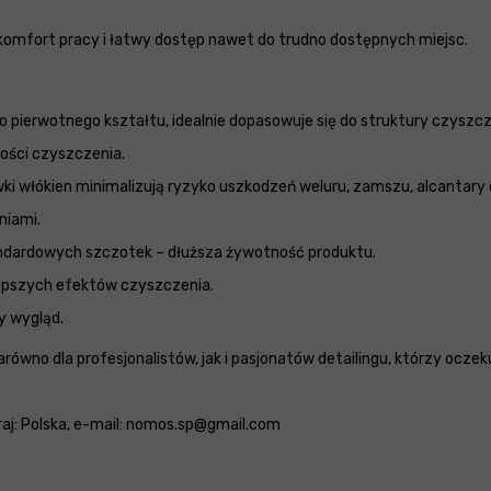
omfort pracy i łatwy dostęp nawet do trudno dostępnych miejsc.
o pierwotnego kształtu, idealnie dopasowuje się do struktury czyszc
ości czyszczenia.
ki włókien minimalizują ryzyko uszkodzeń weluru, zamszu, alcantary c
niami.
andardowych szczotek – dłuższa żywotność produktu.
lepszych efektów czyszczenia.
y wygląd.
zarówno dla profesjonalistów, jak i pasjonatów detailingu, którzy ocz
 kraj: Polska, e-mail: nomos.sp@gmail.com