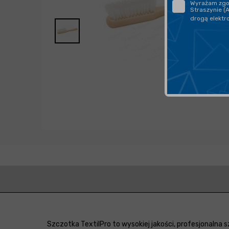
Wyrażam zgod
Straszynie (
drogą elektr
Szczotka TextilPro to wysokiej jakości, profesjonal