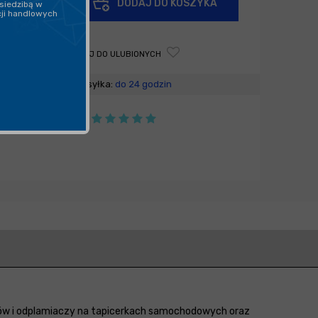
DODAJ DO KOSZYKA
siedzibą w
-
cji handlowych
DODAJ DO ULUBIONYCH
Wysyłka:
do 24 godzin
yów i odplamiaczy na tapicerkach samochodowych oraz