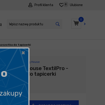
0
Profil klienta
Ulubione
0
I
PROMOCJE
 szczotka do tapicerki
×
Producent:
Detailing House
Detailing House TextilPro -
go
szczotka do tapicerki
24,90
zł
 zakupy
+