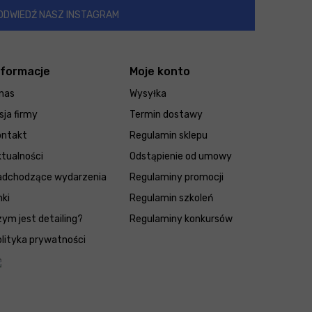
ODWIEDŹ NASZ INSTAGRAM
nformacje
Moje konto
nas
Wysyłka
sja firmy
Termin dostawy
ontakt
Regulamin sklepu
tualności
Odstąpienie od umowy
adchodzące wydarzenia
Regulaminy promocji
nki
Regulamin szkoleń
ym jest detailing?
Regulaminy konkursów
lityka prywatności