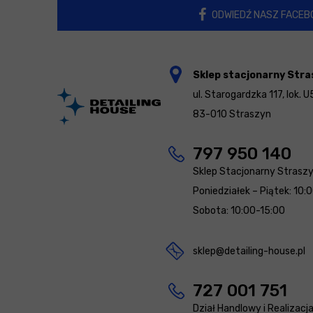
ODWIEDŹ NASZ FACEB
Sklep stacjonarny Stra
ul. Starogardzka 117, lok. U
83-010 Straszyn
797 950 140
Sklep Stacjonarny Strasz
Poniedziałek – Piątek: 10:
Sobota: 10:00-15:00
sklep@detailing-house.pl
727 001 751
Dział Handlowy i Realizacj