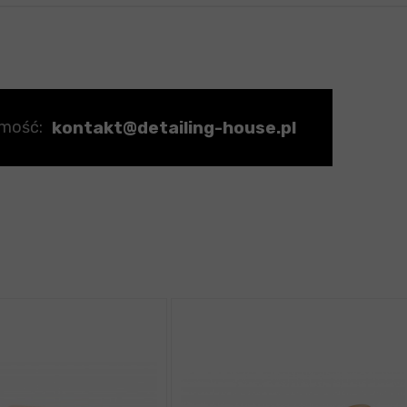
kontakt@detailing-house.pl
omość: