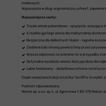
meblowych.
Wyposażona w długi, ergonomiczny uchwyt, zapewnia k
Najważniejsze cechy:
Trwałe włosie poliamidowe – sprężyste, wracające d
6 rzędów gęstego włosia dla maksymalnej skuteczn
Bezpieczna dla delikatnych tkanin – łagodne końców
Zaoblone boki chronią powierzchnię przed zarysowa
Wyższa odporność na ścieranie niż w przypadku st
Optymalna wysokość włosia i ilość pęczków dla naj
Lakier bezbarwny – dodatkowa ochrona i estetyczn
Dzięki swojej konstrukcji szczotka TextilPro to wybór 
Podmiot odpowiedzialny:
Nomos sp. z o.o. sp. k., ul. Agrestowa 1, 83-010 Rekcin,