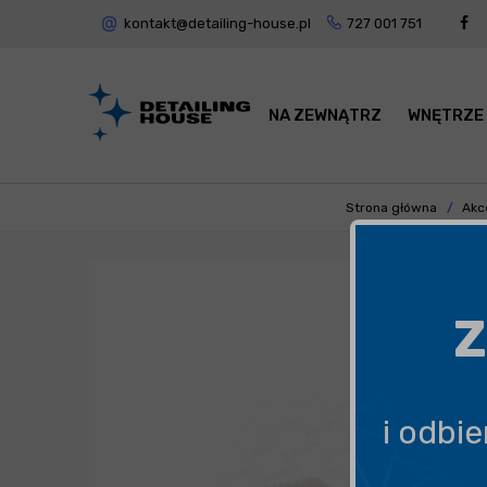
kontakt@detailing-house.pl
727 001 751
NA ZEWNĄTRZ
WNĘTRZE
Strona główna
Akc
Z
i odbi