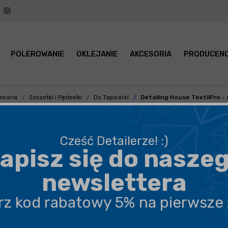
POLEROWANIE
OKLEJANIE
AKCESORIA
PRODUCENC
esoria
Szczotki i Pędzelki
Do Tapicerki
Detailing House TextilPro -
Cześć Detailerze! :)
apisz się do nasze
BEZPIECZNA WYSYŁKA
newslettera
DARMOWA DOSTAWA OD 199,90 ZŁ
erz kod rabatowy 5% na pierwsze
PROFESJONALNE DORADZTWO