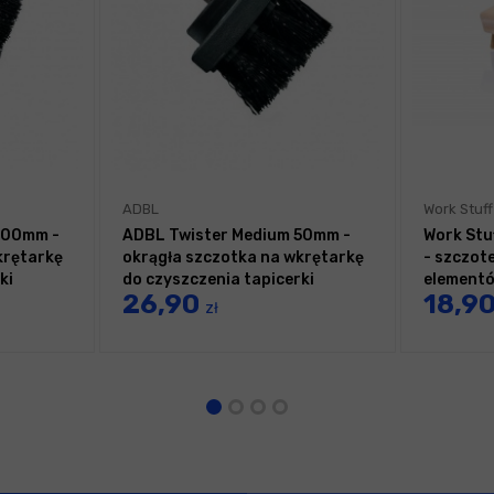
ADBL
Work Stuff
100mm -
ADBL Twister Medium 50mm -
Work Stu
krętarkę
okrągła szczotka na wkrętarkę
- szczote
ki
do czyszczenia tapicerki
element
26,90
18,9
zł