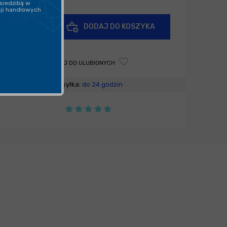
siedzibą w
cji handlowych
+
DODAJ DO KOSZYKA
-
DODAJ DO ULUBIONYCH
Wysyłka:
do 24 godzin