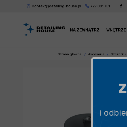
kontakt@detailing-house.pl
727 001 751
NA ZEWNĄTRZ
WNĘTRZE
Strona główna
Akcesoria
Szczotki i
Z
i odbi