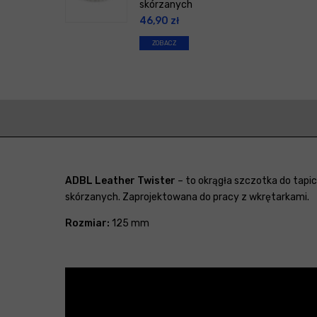
skórzanych
46,90
zł
ZOBACZ
ADBL Leather Twister
– to okrągła szczotka do tapi
skórzanych. Zaprojektowana do pracy z wkrętarkami.
Rozmiar:
125 mm