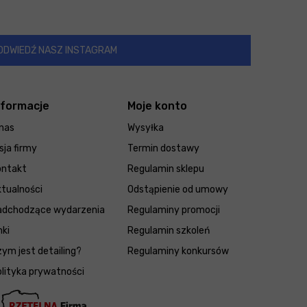
ODWIEDŹ NASZ INSTAGRAM
nformacje
Moje konto
nas
Wysyłka
sja firmy
Termin dostawy
ontakt
Regulamin sklepu
tualności
Odstąpienie od umowy
adchodzące wydarzenia
Regulaminy promocji
nki
Regulamin szkoleń
ym jest detailing?
Regulaminy konkursów
lityka prywatności