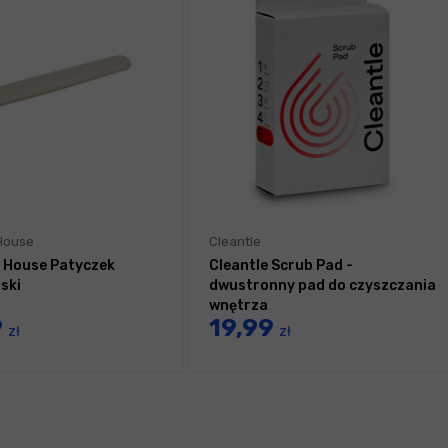
 House
Cleantle
g House Patyczek
Cleantle Scrub Pad -
ski
dwustronny pad do czyszczania
wnętrza
9
19,99
zł
zł