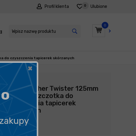
0
Profil klienta
Ulubione
0
I
PROMOCJE
ka do czyszczenia tapicerek skórzanych
×
Producent:
ADBL
ADBL Leather Twister 125mm
go
- okrągła szczotka do
czyszczenia tapicerek
skórzanych
 zakupy
56,90
zł