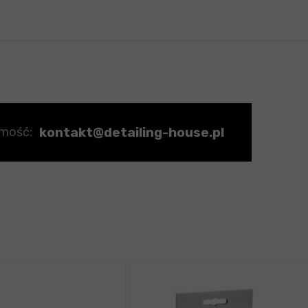
kontakt@detailing-house.pl
omość: