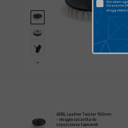
Wyrażam zgod
Straszynie (
drogą elektr
ADBL Leather Twister 100mm
- okrągła szczotka do
czyszczenia tapicerek