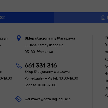
OOK
I
szyn
Sklep stacjonarny Warszawa
O 
5
ul. Jana Zamoyskiego 53
03-801 Warszawa
Mi
K
661 331 316
Ak
yn
Sklep Stacjonarny Warszawa
N
00-18:00
Poniedziałek – Piątek: 10:00-18:00
Li
Sobota: 10:00-16:00
Cz
Po
warszawa@detailing-house.pl