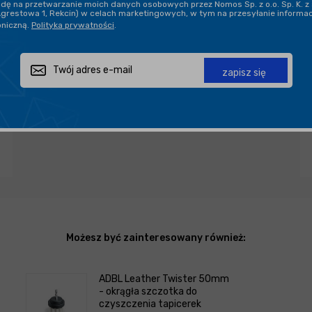
ę na przetwarzanie moich danych osobowych przez Nomos Sp. z o.o. Sp. K. z 
Agrestowa 1, Rekcin) w celach marketingowych, w tym na przesyłanie informa
oniczną.
Polityka prywatności
.
PROFESJONALNE DORADZTWO
zapisz się
Zapytaj o produkt
Poleć znajomemu
Udostępnij
Możesz być zainteresowany również:
ADBL Leather Twister 50mm
- okrągła szczotka do
czyszczenia tapicerek