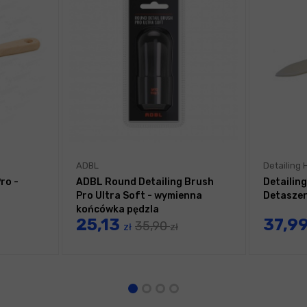
ADBL
Detailing
ro -
ADBL Round Detailing Brush
Detailin
Pro Ultra Soft - wymienna
Detaszer
końcówka pędzla
25,13
37,9
35,90
zł
zł