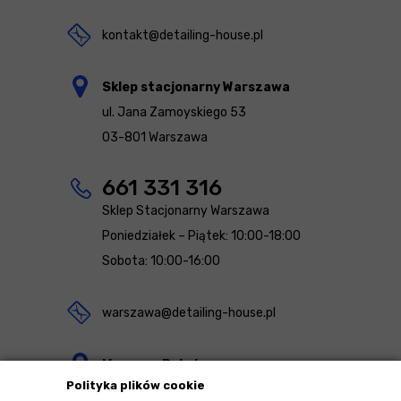
kontakt@detailing-house.pl
Sklep stacjonarny Warszawa
ul. Jana Zamoyskiego 53
03-801 Warszawa
661 331 316
Sklep Stacjonarny Warszawa
Poniedziałek – Piątek: 10:00-18:00
Sobota: 10:00-16:00
warszawa@detailing-house.pl
Magazyn Rekcin
Polityka plików cookie
Nomos Sp. z o.o. sp.k.