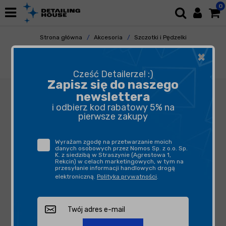
0
Strona główna
Akcesoria
Szczotki i Pędzelki
Do Tapicerki
×
Detailing House Pędzel Detailexpert Soft
Black
Cześć Detailerze! :)
Zapisz się do naszego
newslettera
i odbierz kod rabatowy 5% na
pierwsze zakupy
Wyrażam zgodę na przetwarzanie moich
danych osobowych przez Nomos Sp. z o.o. Sp.
K. z siedzibą w Straszynie (Agrestowa 1,
Rekcin) w celach marketingowych, w tym na
przesyłanie informacji handlowych drogą
elektroniczną.
Polityka prywatności
.