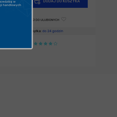
DODAJ DO KOSZYKA
siedzibą w
-
cji handlowych
DODAJ DO ULUBIONYCH
Wysyłka:
do 24 godzin