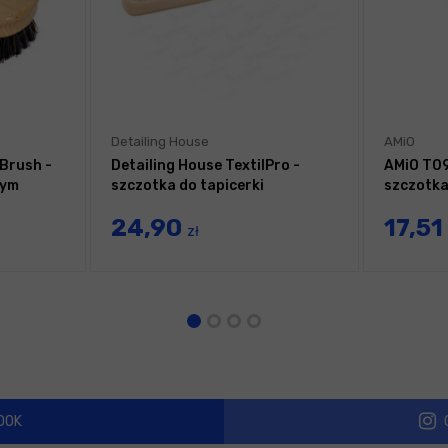
Detailing House
AMiO
 Brush -
Detailing House TextilPro -
AMiO T0
nym
szczotka do tapicerki
szczotka
24,90
17,51
zł
OOK