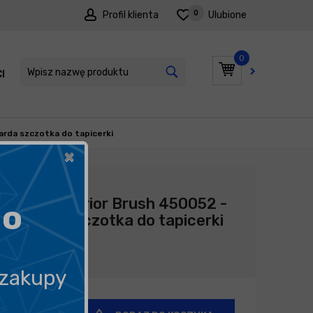
0
Profil klienta
Ulubione
0
I
PROMOCJE
arda szczotka do tapicerki
×
Producent:
Vikan
Vikan Interior Brush 450052 -
go
twarda szczotka do tapicerki
27,68
zł
 zakupy
+