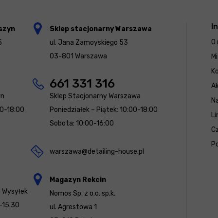
I
szyn
Sklep stacjonarny Warszawa
O 
5
ul. Jana Zamoyskiego 53
03-801 Warszawa
Mi
K
661 331 316
Ak
yn
Sklep Stacjonarny Warszawa
N
00-18:00
Poniedziałek – Piątek: 10:00-18:00
Li
Sobota: 10:00-16:00
Cz
Po
warszawa@detailing-house.pl
Magazyn Rekcin
a Wysyłek
Nomos Sp. z o.o. sp.k.
-15.30
ul. Agrestowa 1