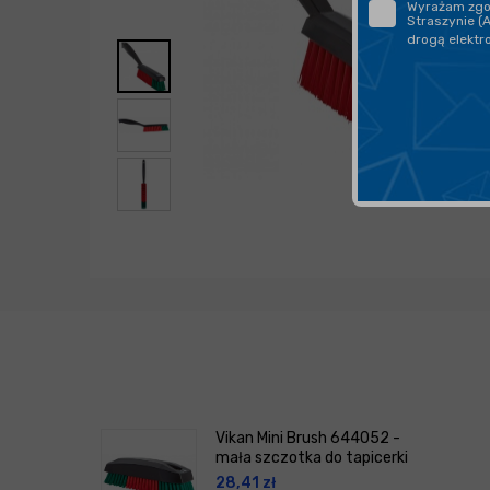
Wyrażam zgod
Straszynie (
drogą elektr
Vikan Mini Brush 644052 -
mała szczotka do tapicerki
28,41
zł