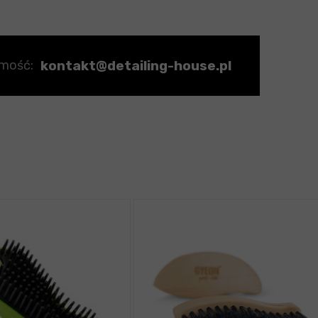
kontakt@detailing-house.pl
omość: