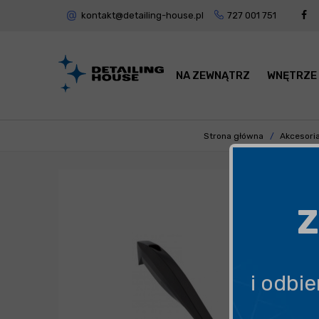
kontakt@detailing-house.pl
727 001 751
NA ZEWNĄTRZ
WNĘTRZE
Strona główna
Akcesori
Z
i odbi