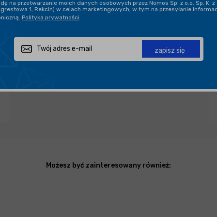
ę na przetwarzanie moich danych osobowych przez Nomos Sp. z o.o. Sp. K. z 
Agrestowa 1, Rekcin) w celach marketingowych, w tym na przesyłanie informa
oniczną.
Polityka prywatności
.
Zapytaj o produkt
Poleć znajomemu
Udostępnij
zapisz się
Możesz być zainteresowany również: