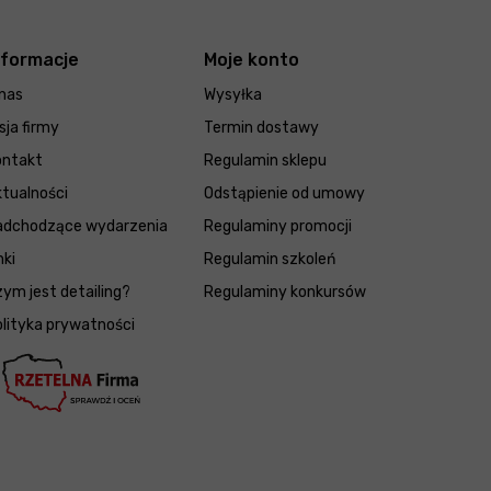
nformacje
Moje konto
nas
Wysyłka
sja firmy
Termin dostawy
ontakt
Regulamin sklepu
tualności
Odstąpienie od umowy
adchodzące wydarzenia
Regulaminy promocji
nki
Regulamin szkoleń
ym jest detailing?
Regulaminy konkursów
lityka prywatności