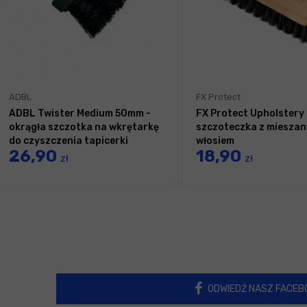
ADBL
FX Protect
ADBL Twister Medium 50mm -
FX Protect Upholstery
okrągła szczotka na wkrętarkę
szczoteczka z miesza
do czyszczenia tapicerki
włosiem
26,90
18,90
zł
zł
ODWIEDŹ NASZ FACEB